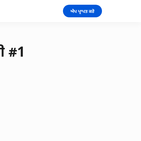
ਐਪ ਪ੍ਰਾਪਤ ਕਰੋ
ਈ #1