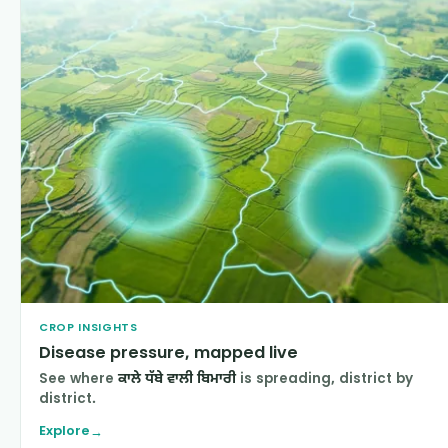
CROP INSIGHTS
Disease pressure, mapped live
See where
ਕਾਲੇ ਧੱਬੇ ਵਾਲੀ ਬਿਮਾਰੀ
is spreading, district by
district.
Explore
→