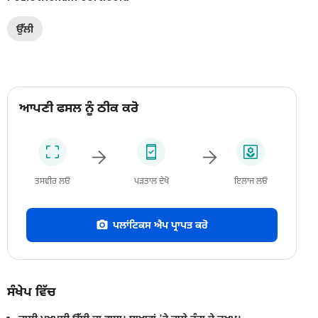
ਉੱਲੀ
ਆਪਣੀ ਫਸਲ ਨੂੰ ਠੀਕ ਕਰੋ
ਤਸਵੀਰ ਲਓ
ਪੜਤਾਲ ਦੇਖੋ
ਇਲਾਜ ਲਓ
ਪਲਾਂਟਿਕਸ ਐਪ ਪ੍ਰਾਪਤ ਕਰੋ
ਸੰਖੇਪ ਵਿੱਚ