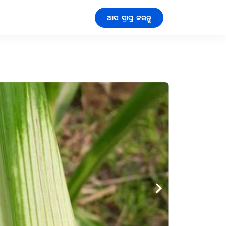
ଆପ ପ୍ରାପ୍ତ କରନ୍ତୁ