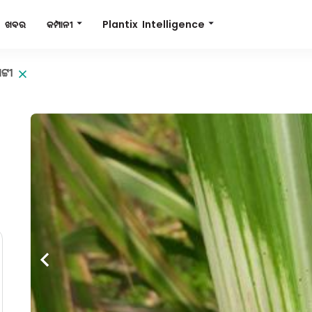
Plantix Intelligence
କମ୍ପାନୀ
ଖବର
ଟ୍ଟୀ