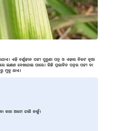
ାଏ। ଏହି ବର୍ଣ୍ଣହୀନ ପଟ୍ଟୀ ପୁରୁଣା ପତ୍ର ଓ ଏହାର ନିକଟ ନୂଆ
େ ଲକ୍ଷଣ ଦେଖାଯାଇ ପାରେ। କିଛି ପ୍ରଭାବିତ ପତ୍ରର ପଟ୍ଟୀ ବା
 ମୁକ୍ତ ଥାଏ।
ଥିବା କଥା ଆମେ ଜାଣି ନାହୁଁ।