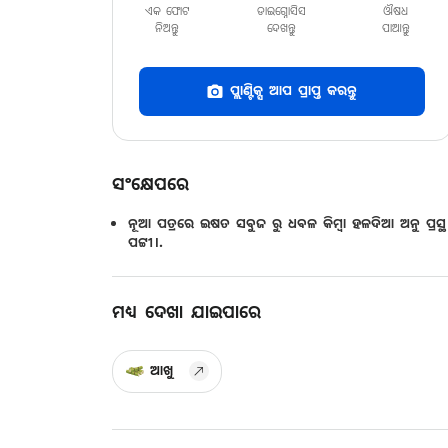
ଏକ ଫୋଟ
ଡାଇଗ୍ନୋସିସ
ଔଷଧ
ନିଅନ୍ତୁ
ଦେଖନ୍ତୁ
ପାଆନ୍ତୁ
ପ୍ଲାଣ୍ଟିକ୍ସ ଆପ ପ୍ରାପ୍ତ କରନ୍ତୁ
ସଂକ୍ଷେପରେ
ନୂଆ ପତ୍ରରେ ଇଷତ ସବୁଜ ରୁ ଧବଳ କିମ୍ବା ହଳଦିଆ ଅନୁ ପ୍ରସ୍ଥ
ପଟ୍ଟୀ।.
ମଧ୍ୟ ଦେଖା ଯାଇପାରେ
ଆଖୁ