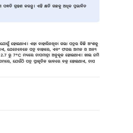
୍ଧତି ଗ୍ରହଣ କରନ୍ତୁ। ଏହି କ୍ଷତି ଗଛକୁ ଅଧିକ ପ୍ରଭାବିତ
ତନ ଯୋଗୁଁ ହୋଇଥାଏ। ଏହା ବାହାରିନଥିବା ଗଭା ପତ୍ରର କିଛି ଅଂଶକୁ
େଖାଯାଏ, ଯେତେବେଳେ ପତ୍ର ବାହାରେ, ଏବଂ ଫସଲ ଅମଳ ଓ ଅନ୍ୟ
ଇଁ 2.7 ରୁ 7°C ମଧ୍ୟରେ ତାପମାତ୍ରା ଅନୁକୂଳ ହୋଇଥାଏ। ଖାଲ ଜମି
ିସମରେ, ଯେଉଁଠି ପତ୍ର ପ୍ରାକୃତିକ ଭାବରେ ବକ୍ର ହୋଇଥାଏ, ତାପ