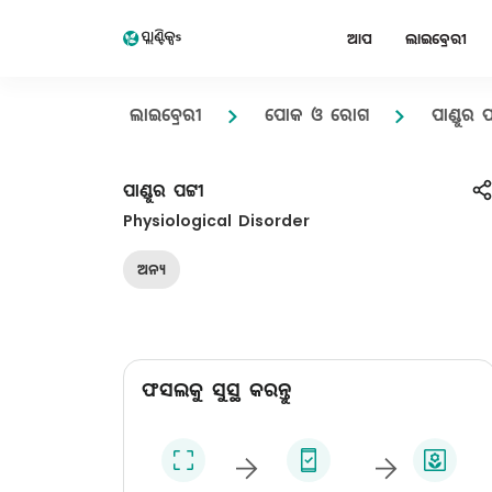
ଆପ
ଲାଇବ୍ରେରୀ
ଲାଇବ୍ରେରୀ
ପୋକ ଓ ରୋଗ
ପାଣ୍ଡୁର ପ
ପାଣ୍ଡୁର ପଟ୍ଟୀ
Physiological Disorder
ଅନ୍ୟ
ଫସଲକୁ ସୁସ୍ଥ କରନ୍ତୁ