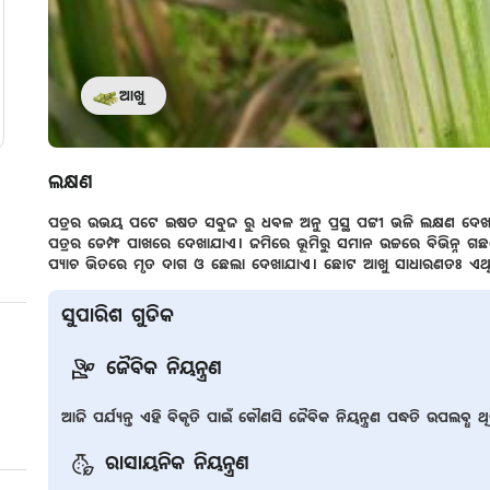
ଆଖୁ
ଲକ୍ଷଣ
ପତ୍ରର ଉଭୟ ପଟେ ଇଷତ ସବୁଜ ରୁ ଧବଳ ଅନୁ ପ୍ରସ୍ଥ ପଟ୍ଟୀ ଭଳି ଲକ୍ଷଣ ଦେଖାଯ
ପତ୍ରର ଡେମ୍ଫ ପାଖରେ ଦେଖାଯାଏ। ଜମିରେ ଭୂମିରୁ ସମାନ ଉଚ୍ଚରେ ବିଭିନ୍ନ ଗଛର
ପ୍ୟାଚ ଭିତରେ ମୃତ ଦାଗ ଓ ଛେଲା ଦେଖାଯାଏ। ଛୋଟ ଆଖୁ ସାଧାରଣତଃ ଏଥିରୁ
ସୁପାରିଶ ଗୁଡିକ
ଜୈବିକ ନିୟନ୍ତ୍ରଣ
ଆଜି ପର୍ଯ୍ୟନ୍ତ ଏହି ବିକୃତି ପାଇଁ କୌଣସି ଜୈବିକ ନିୟନ୍ତ୍ରଣ ପଦ୍ଧତି ଉପଲବ୍ଧ 
ରାସାୟନିକ ନିୟନ୍ତ୍ରଣ