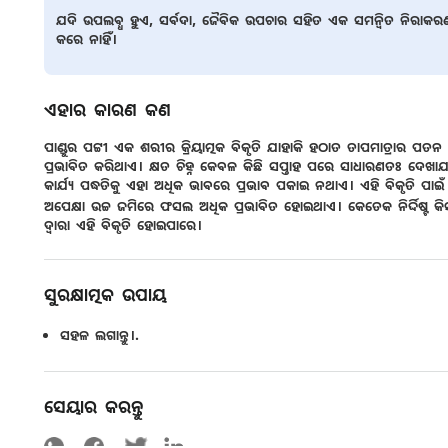
ଯଦି ଉପଲବ୍ଧ ହୁଏ, ସର୍ବଦା, ଜୈବିକ ଉପଚାର ସହିତ ଏକ ସମନ୍ଵିତ ନିରାକରଣ ପଦ
କରେ ନାହିଁ।
ଏହାର କାରଣ କଣ
ପାଣ୍ଡୁର ପଟ୍ଟୀ ଏକ ଶରୀର କ୍ରିୟାତ୍ମକ ବିକୃତି ଯାହାକି ହଠାତ ତାପମାତ୍ରାର ପ
ପ୍ରଭାବିତ କରିଥାଏ। କ୍ଷତ ଚିହ୍ନ କେବଳ କିଛି ସପ୍ତାହ ପରେ ସାଧାରଣତଃ ଦ
କାର୍ଯ୍ୟ ପଦ୍ଧତିକୁ ଏହା ଅଧିକ ଭାବରେ ପ୍ରଭାବ ପକାଇ ନଥାଏ। ଏହି ବିକୃତି ପା
ଅପେକ୍ଷା ଉଚ୍ଚ ଜମିରେ ଫସଲ ଅଧିକ ପ୍ରଭାବିତ ହୋଇଥାଏ। କେତେକ ନିର୍ଦ୍ଦିଷ୍ଟ କ
ଦ୍ଵାରା ଏହି ବିକୃତି ହୋଇପାରେ।
ସୁରକ୍ଷାତ୍ମକ ଉପାୟ
ସହଳ ଲଗାନ୍ତୁ।.
ସେୟାର କରନ୍ତୁ