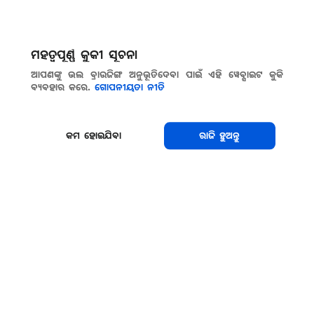
ମହତ୍ୱପୂର୍ଣ୍ଣ କୁକୀ ସୂଚନା
ଆପଣଙ୍କୁ ଭଲ ବ୍ରାଉଜିଙ୍ଗ ଅନୁଭୂତିଦେବା ପାଇଁ ଏହି ୱେବ୍ସାଇଟ କୁକି
ବ୍ୟବହାର କରେ.
ଗୋପନୀୟତା ନୀତି
କମ ହୋଇଯିବା
ରାଜି ହୁଅନ୍ତୁ