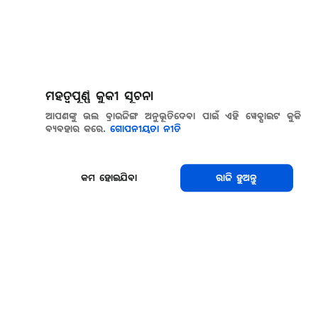
ମହତ୍ୱପୂର୍ଣ୍ଣ କୁକୀ ସୂଚନା
ଆପଣଙ୍କୁ ଭଲ ବ୍ରାଉଜିଙ୍ଗ ଅନୁଭୂତିଦେବା ପାଇଁ ଏହି ୱେବ୍ସାଇଟ କୁକି
ବ୍ୟବହାର କରେ.
ଗୋପନୀୟତା ନୀତି
କମ ହୋଇଯିବା
ରାଜି ହୁଅନ୍ତୁ