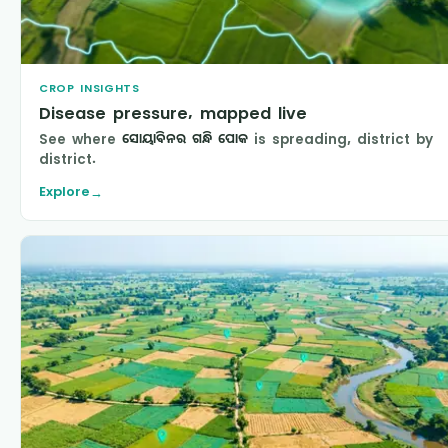
CROP INSIGHTS
Disease pressure, mapped live
See where
ସୋୟାବିନର ଗନ୍ଧି ପୋକ
is spreading, district by
district.
Explore
→