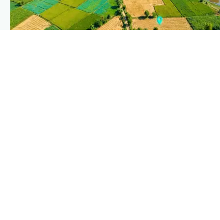
PLANTIX INTELLIGENCE
The intelligence behind this page
Explore the live agronomic data that powers Plantix
disease pages.
Discover
→