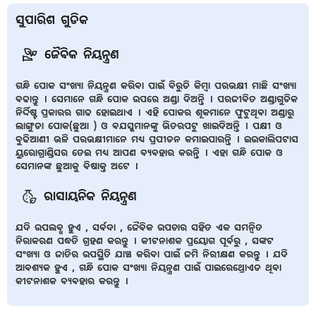
ସୁପାରିଶ ଗୁଡିକ
ଜୈବିକ ନିୟନ୍ତ୍ରଣ
ଗନ୍ଧି ପୋକ ସଂଖ୍ୟା ନିୟନ୍ତ୍ରଣ କରିବା ପାଇଁ ବିରୁଡି କିମ୍ବା ପରଭକ୍ଷୀ ମାଛି ସଂଖ୍ୟା
ବଢାନ୍ତୁ । ସେମାନେ ଗନ୍ଧି ପୋକ ଉପରେ ଅଣ୍ଡା ଦିଅନ୍ତି । ପରଜୀବିତ ଅଣ୍ଡାଗୁଡିକ
ନିର୍ଦ୍ଦିଷ୍ଟ ପ୍ରକାରର ଗାଢ ହୋଇଥାଏ । ଏହି ପୋକର ଶୂକମାନେ ଫୁଟୁଥିବା ଅଣ୍ଡାରୁ
ଲାଙ୍ଗୁଡା ପୋକ(ଛୁଆ ) ଓ ବଯସ୍କମାନଙ୍କୁ ଭିତରପଟୁ ଖାଇଦିଅନ୍ତି । ପକ୍ଷୀ ଓ
ବୁଢିଆଣୀ ଭଳି ପରଭକ୍ଷୀମାନେ ମଧ୍ୟ ପ୍ରପୀଡନ କମାଇପାରନ୍ତି । ଇଉକାଲିପଟାସ
ୟୁରୋଗ୍ରାଣ୍ଡିସର ତେଇ ମଧ୍ୟ ଆପଣ ବ୍ୟବହାର କରନ୍ତି । ଏହା ଗନ୍ଧି ପୋକ ଓ
ସେମାନଙ୍କ ଛୁଆକୁ ବିଷାକ୍ତ ଅଟେ ।
ରାସାୟନିକ ନିୟନ୍ତ୍ରଣ
ଯଦି ଉପଲବ୍ଧ ହୁଏ , ସର୍ବଦା , ଜୈବିକ ଉପଚାର ସହିତ ଏକ ସମନ୍ଵିତ
ନିରାକରଣ ପଦ୍ଧତି ଗ୍ରହଣ କରନ୍ତୁ । କୀଟନାଶକ ପ୍ରୟୋଗ ପୂର୍ବରୁ , ସଙ୍କଟ
ସଂଖ୍ୟା ଓ ଜାତିର ଉପସ୍ଥିତି ଯାଞ୍ଚ କରିବା ପାଇଁ ଜମି ନିରୀକ୍ଷଣ କରନ୍ତୁ । ଯଦି
ଆବଶ୍ୟକ ହୁଏ , ଗନ୍ଧି ପୋକ ସଂଖ୍ୟା ନିୟନ୍ତ୍ରଣ ପାଇଁ ପାଇରେଥ୍ରୋଏଡ ଥିବା
କୀଟନାଶକ ବ୍ୟବହାର କରନ୍ତୁ ।