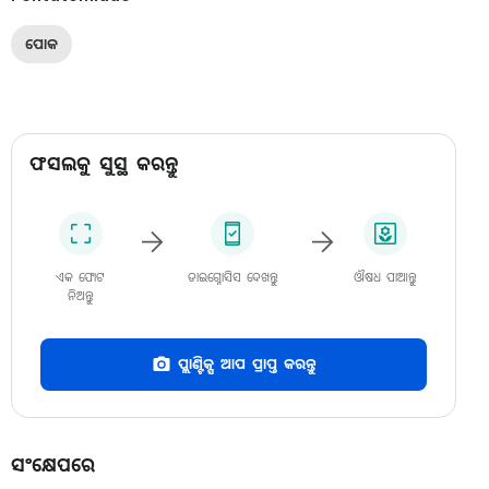
ପୋକ
ଫସଲକୁ ସୁସ୍ଥ କରନ୍ତୁ
ଏକ ଫୋଟ
ଡାଇଗ୍ନୋସିସ ଦେଖନ୍ତୁ
ଔଷଧ ପାଆନ୍ତୁ
ନିଅନ୍ତୁ
ପ୍ଲାଣ୍ଟିକ୍ସ ଆପ ପ୍ରାପ୍ତ କରନ୍ତୁ
ସଂକ୍ଷେପରେ