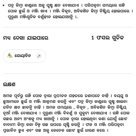
ପତ୍ର କିମ୍ବା କାଣ୍ଡରେ ଅଳ୍ପ ସ୍ପଷ୍ଟ କ୍ଷତ ଦେଖାଯାଏ । ପରିପକ୍ଵତା ସମୟରେ ଗନ୍ଧି
ପୋକ ଛୁଇଁ ଓ ମଞ୍ଜି ଖାଏ । ମଞ୍ଜି ବିକୃତ, ଅବିକଶିତ କିମ୍ବା ନିଷ୍କ୍ରିୟ ହୋଇପାରେ ।
ପୁରୁଣା ମଞ୍ଜିଗୁଡିକ ବର୍ଣ୍ଣହୀନ ହୋଇଯାଆନ୍ତି ।.
1
ଫସଲ ଗୁଡିକ
ମଧ୍ୟ ଦେଖା ଯାଇପାରେ
ସୋୟାବିନ
ଲକ୍ଷଣ
ଅମଳ ପୂର୍ବରୁ ଗନ୍ଧି ପୋକ ଦ୍ଵାରା ପ୍ରପୀଡନ ସହଜରେ ଜଣାପଡେ ନାହି । ବୟସ୍କ ଓ
ଛୁଆମାନେ ଛୁଇଁ ଓ ମଞ୍ଜି ଆକ୍ରମଣ କରନ୍ତି ଏବଂ ପତ୍ର କିମ୍ବା କାଣ୍ଡରେ ସ୍ପଷ୍ଟ ଖାଇବା
ଜନିତ କ୍ଷତ ଛାଡନ୍ତି ନାହି । ଅମଳ ସମୟରେ , ବିକୃତ , ଅବିକଶିତ କିମ୍ବା ନିଷ୍କ୍ରିୟ
ନୂଆଁ ମଞ୍ଜି ଦେଖାଯାଏ । ପୁରୁଣା ମଞ୍ଜି ବିବର୍ଣ୍ଣ ଓ ସୁକୁଟା ଦେଖାଯାଏ । ଗନ୍ଧି ପୋକ
ଗଛର ଅନ୍ୟ ଅଂଶକୁ ମଧ୍ୟ ଖାଆନ୍ତି । ପୋକ ଦ୍ଵାରା ହୋଇଥିବା କଣା ଯୋଗୁଁ ଛୋଟ
ବାଦାମୀ କିମ୍ବା କଳା ଚିହ୍ନ ଗଛ ଉପରେ ସୃଷ୍ଟି କରନ୍ତି । ଫଳ ଓ ମଞ୍ଜି ପରିପକ୍ଵତା
ପ୍ରଭାବିତ ହୁଏ ଏବଂ ଗଛ ଅଳ୍ପ କେତେକ ଛୋଟ ଛୁଇଁ ଧାରଣ କରେ ।