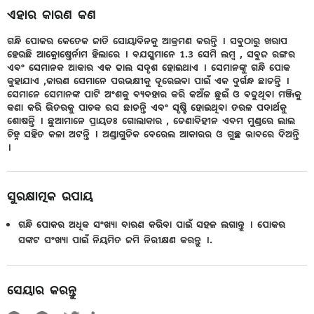
ଏହାର କାରଣ କଣ
ଗନ୍ଧି ପୋକର କେତେକ ଜାତି ସୋୟାବିନକୁ ଆକ୍ରମଣ କରନ୍ତି । ସବୁଠାରୁ ଖରାପ
ହେଉଛି ଆକ୍ରୋଷ୍ତେର୍ନାମ ହିଲାରେ । ବଯସ୍କମାନେ 1.3 ସେମି ଲମ୍ବ , ସବୁଜ ରଙ୍ଗର
ଏବଂ ସେମାନକ ଆକାର ଏକ ଢାଲ ସଦୃଶ ହୋଇଥାଏ । ସେମାନଙ୍କୁ ଗନ୍ଧି ପୋକ
କୁହାଯାଏ ,କାରଣ ସେମାନେ ପରଭକ୍ଷୀକୁ ଦୂରେଇବା ପାଇଁ ଏକ ଦୁର୍ଗନ୍ଧ ଛାଡନ୍ତି ।
ସେମାନେ ସେମାନଙ୍କ ପାଟି ଅଂଶକୁ ବ୍ୟବହାର କରି କଅଁଳ ଛୁଇଁ ଓ ବଢୁଥିବା ମଞ୍ଜିକୁ
କଣା କରି ଭିତରକୁ ପାଚକ ରସ ଛାଡନ୍ତି ଏବଂ ସୃଷ୍ଟି ହୋଇଥିବା ତରଳ ପଦାର୍ଥକୁ
ଶୋଷନ୍ତି । ଛୁଆମାନେ ପ୍ରାୟତଃ ଗୋଲାକାର , ଡେଣାବିହୀନ ଏବମ ମୁଣ୍ଡରେ ଲାଲ
ଚିହ୍ନ ସହିତ କଳା ଅଟନ୍ତି । ଅଣ୍ଡାଗୁଡିକ ବେରେଲ ଆକାରର ଓ ଗୁଚ୍ଛ ଭାବରେ ଦିଅନ୍ତି
।
ସୁରକ୍ଷାତ୍ମକ ଉପାୟ
ଗନ୍ଧି ପୋକର ଅଧିକ ସଂଖ୍ୟା ବାରଣ କରିବା ପାଇଁ ସହଳ ଲଗାନ୍ତୁ । ପୋକର
ସଙ୍କଟ ସଂଖ୍ୟା ପାଇଁ ନିୟମିତ ଜମି ନିରୀକ୍ଷଣ କରନ୍ତୁ ।.
ସେୟାର କରନ୍ତୁ