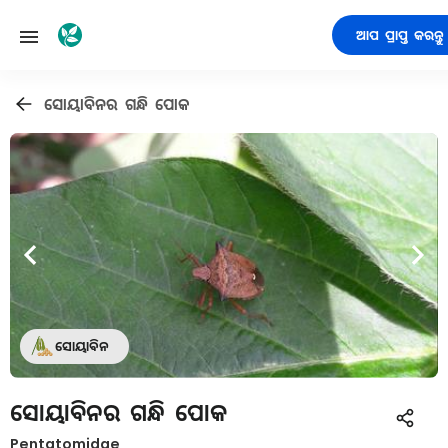
ଆପ ପ୍ରାପ୍ତ କରନ୍ତୁ
ସୋୟାବିନର ଗନ୍ଧି ପୋକ
ସୋୟାବିନ
ସୋୟାବିନର ଗନ୍ଧି ପୋକ
Pentatomidae