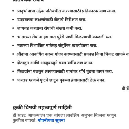
प्रादुर्भावाचा उद्रेक प्रतिबंधीत करण्यासाठी प्रतिकारक वाण लावा.
उपद्रवाच्या लक्षणांसाठी शेताचे निरीक्षण करा.
लागवड करताना रोपांची संख्या कमी करा.
भाताच्या रोपांना हंगामात पुरेसे पाणी मिळण्याची काळजी घ्या.
नत्राच्या विभाजित मात्रेसह संतुलिन खतयोजना करा.
प्रौढांना आकर्षित करुन गोळा करण्यासाठी प्रकाश किंवा चिकट सापळे व
शेतातुन आणि आजुबाजुने गवत वर्गीय तण काढा.
किड्यांना पळवुन लावण्यासाठी पानांवर थॉर्न वुडचा वापर करा.
फरतड म्हणजे फुटवे छाटुन पुढच्या हंगामासाठी ठेऊ नका.
कीटनाशकांचा वापर संयमित करा म्हणजे भक्षक किडे (कोळी, परजीवी वॅस
पाने गुंडाळणार्‍या अळ्यांचे नियंत्रण करतील.
भाताची वेगवेगळ्या पिकांसोबत पीक फेरपालट करा.
कुकी विषयी महत्वपूर्ण माहिती
काढणीनंतर शेत नांगरुन अवशेष काढुन टाका.
ही साइट आपल्याला एक चांगला ब्राउझिंग अनुभव मिळावा म्हणुन
कुकीज वापरते.
गोपनीयता सूचना
काढणीनंतर काही अठवडे, महिन्यांपर्यंत शेत पडित ठेवा.