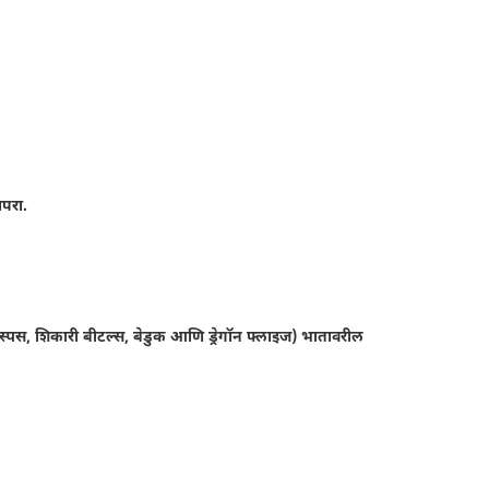
ापरा.
्पस, शिकारी बीटल्स, बेडुक आणि ड्रेगॉन फ्लाइज) भातावरील