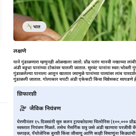
भात
लक्षणे
पाने गुंडाळणारा म्हणुनही ओळखला जातो. प्रौढ पतंग मानवी नखाच्या ला
अंडी बहुधा पानांच्या टोकांवर घातली जातात. सुरवंट पानांना स्वत:भोवती गु
गुंडाळलेल्या पानाला आतुन खातात ज्यामुळे पानांच्या पात्यांवर लांब पारदर्
गुंडाळली जातात. गोलाकार चपटी अंडी एकेकटी किंवा विष्ठेसकट सापडणे हे
शिफारशी
जैविक नियंत्रण
पेरणीनंतर १५ दिवसांनी सुरु करुन ट्रायकोग्रामा चिलोनिस (१००,००० प्रौढ
स्वस्तात नियंत्रण मिळते. तसेच नैसर्गिक शत्रु जसे अंडी खाणारा परजीवी वॅस
फ्लाइज, पॅथोजेनिक बुरशी किंवा जीवाणू आणि काही विषाणूंना किड्यांच