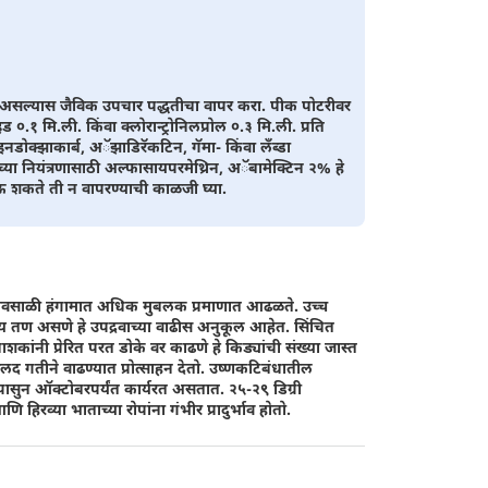
्ध असल्यास जैविक उपचार पद्धतीचा वापर करा. पीक पोटरीवर
इड ०.१ मि.ली. किंवा क्लोरान्ट्रोनिलप्रोल ०.३ मि.ली. प्रति
डोक्झाकार्ब, अॅझाडिरॅकटिन, गॅमा- किंवा लँब्डा
 नियंत्रणासाठी अल्फासायपरमेथ्रिन, अॅबामेक्टिन २% हे
ोऊ शकते ती न वापरण्याची काळजी घ्या.
ि पावसाळी हंगामात अधिक मुबलक प्रमाणात आढळते. उच्च
 तण असणे हे उपद्रवाच्या वाढीस अनुकूल आहेत. सिंचित
ांनी प्रेरित परत डोके वर काढणे हे किड्यांची संख्या जास्त
द गतीने वाढण्यात प्रोत्साहन देतो. उष्णकटिबंधातील
 पासुन ऑक्टोबरपर्यंत कार्यरत असतात. २५-२९ डिग्री
रव्या भाताच्या रोपांना गंभीर प्रादुर्भाव होतो.