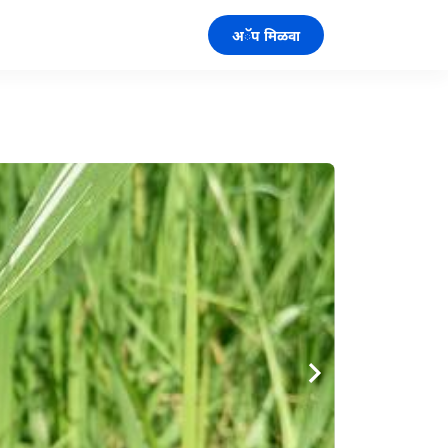
अॅप मिळवा