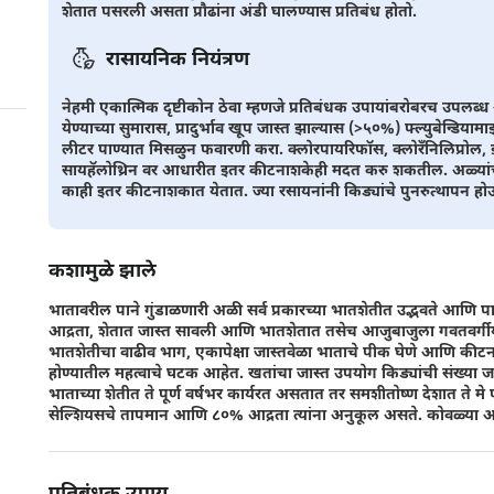
शेतात पसरली असता प्रौढांना अंडी घालण्यास प्रतिबंध होतो.
रासायनिक नियंत्रण
नेहमी एकात्मिक दृष्टीकोन ठेवा म्हणजे प्रतिबंधक उपायांबरोबरच उपलब
येण्याच्या सुमारास, प्रादुर्भाव खूप जास्त झाल्यास (>५०%) फ्ल्युबेन्डियामा
लीटर पाण्यात मिसळुन फवारणी करा. क्लोरपायरिफॉस, क्लोरँनिलिप्रोल, इन
सायहॅलोथ्रिन वर आधारीत इतर कीटनाशकेही मदत करु शकतील. अळ्यांच्या
काही इतर कीटनाशकात येतात. ज्या रसायनांनी किड्यांचे पुनरुत्थापन ह
कशामुळे झाले
भातावरील पाने गुंडाळणारी अळी सर्व प्रकारच्या भातशेतीत उद्भवते आण
आद्रता, शेतात जास्त सावली आणि भातशेतात तसेच आजुबाजुला गवतवर्गीय
भातशेतीचा वाढीव भाग, एकापेक्षा जास्तवेळा भाताचे पीक घेणे आणि कीटनाशक
होण्यातील महत्वाचे घटक आहेत. खतांचा जास्त उपयोग किड्यांची संख्या जल
भाताच्या शेतीत ते पूर्ण वर्षभर कार्यरत असतात तर समशीतोष्ण देशात ते मे
सेल्शियसचे तापमान आणि ८०% आद्रता त्यांना अनुकूल असते. कोवळ्या आणि हि
प्रतिबंधक उपाय