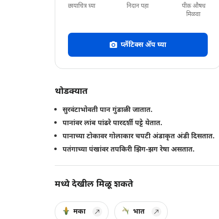
छायाचित्र घ्या
निदान पहा
पीक औषध
मिळवा
प्लँटिक्स अ‍ॅप घ्या
थोडक्यात
सुरवंटाभोवती पान गुंडाळी जातात.
पानांवर लांब पांढरे पारदर्शी पट्टे येतात.
पानाच्या टोकावर गोलाकार चपटी अंडाकृत अंडी दिसतात.
पतंगाच्या पंखांवर तपकिरी झिग-झग रेषा असतात.
मध्ये देखील मिळू शकते
मका
भात