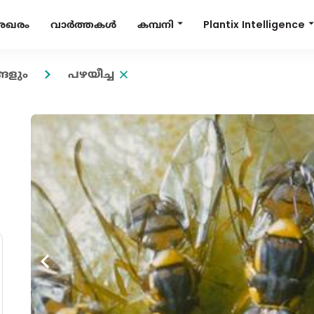
Plantix Intelligence
കമ്പനി
േഖരം
വാർത്തകൾ
ങളും
പഴയീച്ച