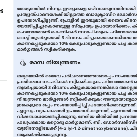
തോട്ടത്തിൽ നിന്നും ഈച്ചകളെ ഒഴിവാക്കുന്നതിനായ
ൾ
പ്രത്യുത്പാദനശേഷിയില്ലാത്ത ബാക്ട്രോസിറ ഡോർ
ഉപയോഗിച്ചിട്ടുണ്ട്. പ്രോട്ടീൻ ഇരയുമായി ജൈവകീ
യോജിപ്പിച്ചുകൊണ്ടുള്ള സ്പ്രേയും ഉപയോഗിക്കാം. കീടത
ഫെറോമോൺ കെണികൾ സ്ഥാപിക്കുക. ഫിറോമോൺ 
വെച്ച് തുടർച്ചയായി 3 ദിവസം കിട്ടുകയാണെങ്കിലോ 
കാണപ്പെടുകയോ 10% കേടുപാടുകളുണ്ടായ പച്ച ക
മാർഗ്ഗങ്ങൾ സ്വീകരിക്കുക.
രാസ നിയന്ത്രണം
ലഭ്യമെങ്കിൽ ജൈവ പരിചരണത്തോടൊപ്പം സംയോജിത 
പ്രതിരോധ നടപടികൾ സ്വീകരിക്കുക. ഫിറോമോൺ കെ
തുടർച്ചയായി 3 ദിവസം കിട്ടുകയാണെങ്കിലോ അല്ലെ
കാണപ്പെടുകയോ 10% കേടുപാടുകളുണ്ടായ പച്ച കാ
നിയന്ത്രണ മാർഗ്ഗങ്ങൾ സ്വീകരിക്കുക: അനുയോജ്യമ
ഇരകളുടെ ഒപ്പം സംയോജിപ്പിച്ച് പ്രയോഗിക്കാവുന്ന
ഏറ്റവും വ്യാപകമായി ഉപയോഗിക്കുന്നത്, എന്നാൽ
വിഷബാധയേൽപ്പിക്കുന്നു. നേരിയ രീതിയിൽ പ്രവ
ഫലപ്രദമായ മറ്റൊരു മാർഗ്ഗമാണ്. ബി. ഡോർസലി
യൂജിനോളിലേക്ക് (4-allyl-1,2-dimethoxybenzene
ആകർഷിക്കപ്പെടുന്നു.