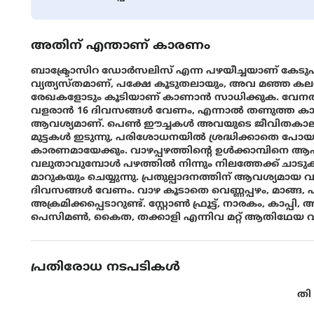
അതിന് എന്താണ് കാരണം
ബാക്ട്രോസിറ ഡോർസലിസ് എന്ന പഴയീച്ചയാണ് കേടുപ
വ്യത്യസ്തമാണ്, പക്ഷേ കൂടുതലായും, അവ മഞ്ഞ കലർന്ന
രേഖകളോടും കൂടിയാണ് കാണാൻ സാധിക്കുക. വേനൽക്ക
വളരാൻ 16 ദിവസങ്ങൾ വേണം, എന്നാൽ തണുത്ത ക
ആവശ്യമാണ്. പെൺ ഈച്ചകൾ അവയുടെ ജീവിതകാലത്ത
മുട്ടകൾ ഇടുന്നു, പരിശോധനയിൽ ശ്രദ്ധിക്കാതെ പ
കാരണമായേക്കും. വാഴപ്പഴത്തിൻ്റെ ഉൾക്കാമ്പിനെ 
വലുതാവുമ്പോൾ പഴത്തിൽ നിന്നും നിലത്തേക്ക് ചാടുകയും
മാറുകയും ചെയ്യുന്നു. പ്രതുല്പാദനത്തിന് ആവശ്യമായ
ദിവസങ്ങൾ വേണം. വാഴ കൂടാതെ വെണ്ണപ്പഴം, മാങ്ങ
അക്രമിക്കപ്പെടാറുണ്ട്. സ്റ്റോൺ ഫ്രൂട്ട്, നാരകം, കാപ്
പെസിമൺ, കൈത, തക്കാളി എന്നിവ മറ്റ് ആതിഥേയ വിളകള
പ്രതിരോധ നടപടികൾ
താങ്കളുടെ പ്രദേശത്ത് ലഭ്യമാണെങ്കിൽ പൂര്‍വ്വസ്ഥ
ഉപയോഗിക്കുക.