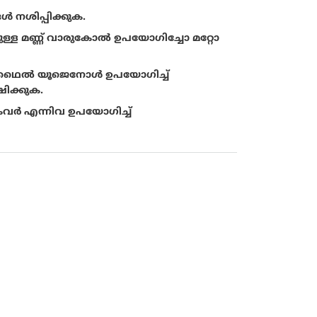
 നശിപ്പിക്കുക.
െയുള്ള മണ്ണ് വാരുകോൽ ഉപയോഗിച്ചോ മറ്റോ
മീഥൈൽ യൂജെനോൾ ഉപയോഗിച്ച്
ിക്കുക.
കവർ എന്നിവ ഉപയോഗിച്ച്