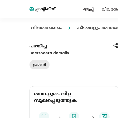
ആപ്പ്
വിവരശ
വിവരശേഖരം
കീടങ്ങളും രോഗങ്
പഴയീച്ച
Bactrocera dorsalis
പ്രാണി
താങ്കളുടെ വിള
സുഖപ്പെടുത്തുക