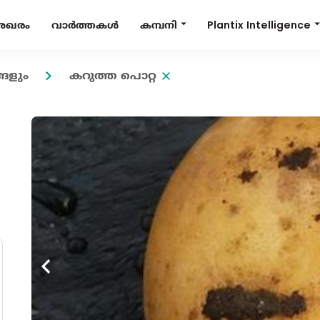
Plantix Intelligence
കമ്പനി
േഖരം
വാർത്തകൾ
ങളും
കറുത്ത പൊറ്റ