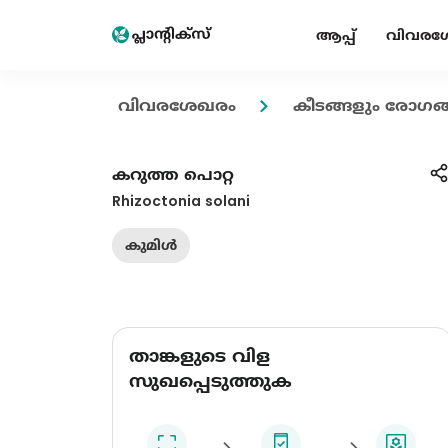
ആപ്പ്
വിവരശ
വിവരശേഖരം
കീടങ്ങളും രോഗങ്
കറുത്ത പൊറ്റ
Rhizoctonia solani
കുമിൾ
താങ്കളുടെ വിള
സുഖപ്പെടുത്തുക