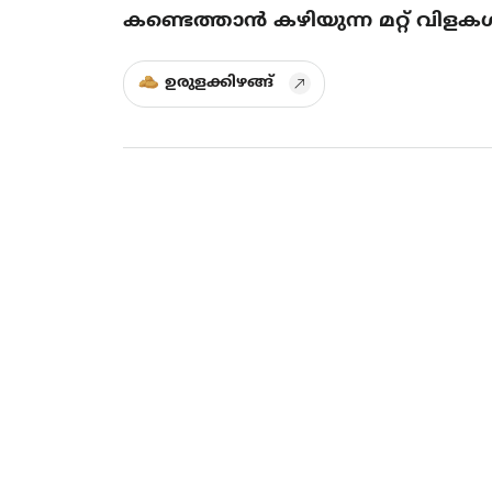
കണ്ടെത്താൻ കഴിയുന്ന മറ്റ് വിളക
ഉരുളക്കിഴങ്ങ്