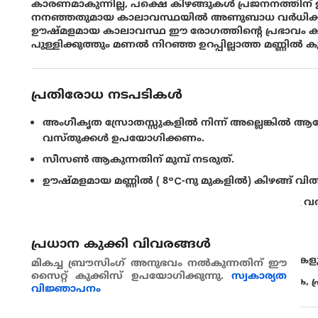
കാരണമാകുന്നില്ല, പക്ഷെ കിഴങ്ങുകള്‍ പ്രജനനത്തിന്
നനഞ്ഞതുമായ കാലാവസ്ഥയില്‍ അണുബാധ വര്‍ധിക്കു
ഊഷ്മളമായ കാലാവസ്ഥ ഈ രോഗത്തിന്റെ പ്രഭാവം കുറയ
പുള്ളിക്കുത്തും മണല്‍ നിറഞ്ഞ ഉറപ്പില്ലാത്ത മണ്ണില
പ്രതിരോധ നടപടികൾ
അംഗീകൃത സ്രോതസ്സുകളില്‍ നിന്ന് അല്ലെങ്കില്‍ ആരോ
വസ്തുക്കള്‍ ഉപയോഗിക്കണം.
സീസണ്‍ ആകുന്നതിന് മുമ്പ് നടരുത്.
ഊഷ്മളമായ മണ്ണില്‍ ( 8°C-നു മുകളില്‍) കിഴങ്ങ് വി
മണ്ണില്‍ നിന്ന് ആദ്യത്തെ ഇളം തളിരുകള്‍ പുറത്തു
ഉപയോഗം പരിഗണിക്കുക.
മാറ്റകൃഷി പ്രയോഗിക്കുക.
പ്രധാന കുക്കി വിവരങ്ങള്‍
വിളവെടുപ്പിനു ശേഷം രോഗബാധയില്ലാത്ത ചെടികളുട
മികച്ച ബ്രൗസിംഗ് അനുഭവം നൽകുന്നതിന് ഈ
സൈറ്റ് കുക്കിസ് ഉപയോഗിക്കുന്നു.
സ്വകാര്യത
ചെടികള്‍ക്ക് മതിയാംവണ്ണം ജലസേചനം നടത്തുക, പ്രത്
വിജ്ഞാപനം