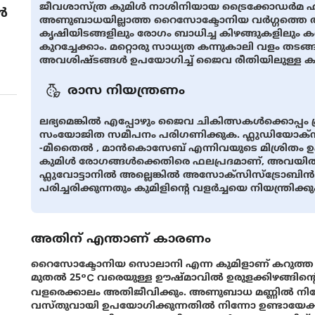
ജീവശാസ്ത്ര കുമിള്‍ നാശിനിയായ ട്രൈക്കോഡര്‍മ ഹാ
ൾ
അണുബാധയില്ലാത്ത റൈസോക്ടോനിയ വര്‍ഗ്ഗത്തെ തട
കൃഷിയിടങ്ങളിലും രോഗം ബാധിച്ച കിഴങ്ങുകളിലും 
കുറച്ചേക്കാം. മറ്റൊരു സാധ്യത കന്നുകാലി വളം തടങ്
അവശിഷ്ടങ്ങള്‍ ഉപയോഗിച്ച് ജൈവ രീതിയിലുള്ള 
രാസ നിയന്ത്രണം
ലഭ്യമെങ്കിൽ എപ്പോഴും ജൈവ ചികിത്സകള്‍ക്കൊപ്പം 
സംയോജിത സമീപനം പരിഗണിക്കുക. ഫ്ലുഡിയോക്സന
-മീതൈല്‍ , മാന്‍കൊസേബ് എന്നിവയുടെ മിശ്രിതം ഉ
കുമിള്‍ രോഗങ്ങള്‍ക്കെതിരെ ഫലപ്രദമാണ്, അവയില്‍ ക
ഫ്ലുവോട്ടാനില്‍ അല്ലെങ്കില്‍ അസോക്സിസ്ട്രോബിന്‍
പരിച്ചരിക്കുന്നതും കുമിളിന്റെ വളര്‍ച്ചയെ നിയന്ത്രിക്കു
അതിന് എന്താണ് കാരണം
റൈസോക്ടോനിയ സൊലാനി എന്ന കുമിളാണ് കറുത്ത പൊ
മുതല്‍ 25°C വരെയുള്ള ഊഷ്മാവില്‍ ഉരുളക്കിഴങ്ങിന്
വളരെക്കാലം അതിജീവിക്കും. അണുബാധ മണ്ണില്‍ നിന്ന
വസ്തുവായി ഉപയോഗിക്കുന്നതില്‍ നിന്നോ ഉണ്ടായേക്