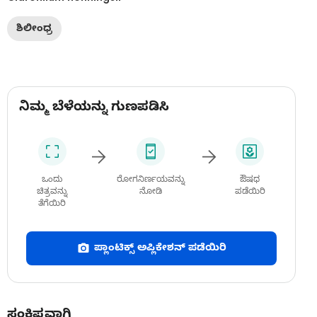
ಶಿಲೀಂಧ್ರ
ನಿಮ್ಮ ಬೆಳೆಯನ್ನು ಗುಣಪಡಿಸಿ
ಒಂದು
ರೋಗನಿರ್ಣಯವನ್ನು
ಔಷಧ
ಚಿತ್ರವನ್ನು
ನೋಡಿ
ಪಡೆಯಿರಿ
ತೆಗೆಯಿರಿ
ಪ್ಲಾಂಟಿಕ್ಸ್ ಅಪ್ಲಿಕೇಶನ್ ಪಡೆಯಿರಿ
ಸಂಕ್ಷಿಪ್ತವಾಗಿ