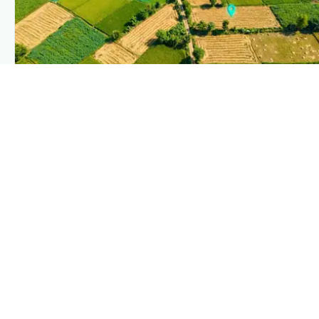
PLANTIX INTELLIGENCE
The intelligence behind this page
Explore the live agronomic data that powers Plantix
disease pages.
Discover
→