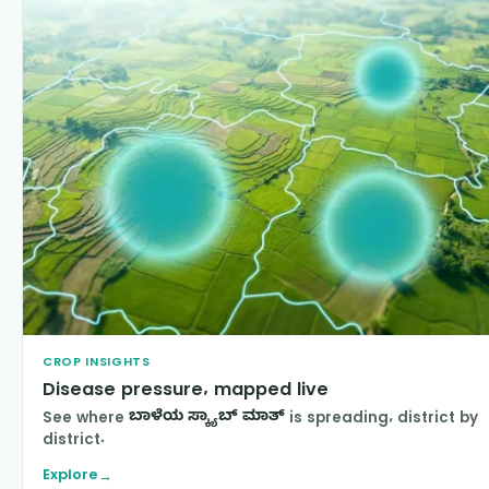
CROP INSIGHTS
Disease pressure, mapped live
See where
ಬಾಳೆಯ ಸ್ಕ್ಯಾಬ್ ಮಾತ್
is spreading, district by
district.
Explore
→