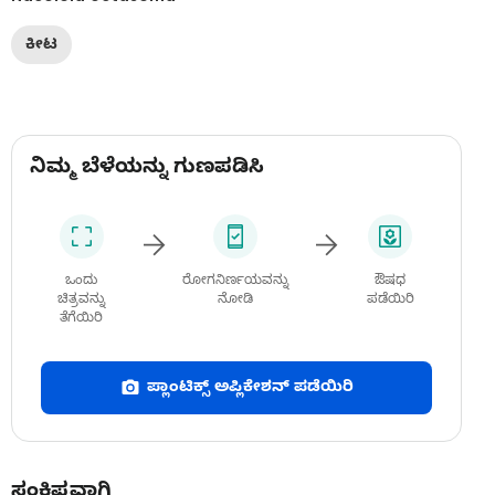
ಕೀಟ
ನಿಮ್ಮ ಬೆಳೆಯನ್ನು ಗುಣಪಡಿಸಿ
ಒಂದು
ರೋಗನಿರ್ಣಯವನ್ನು
ಔಷಧ
ಚಿತ್ರವನ್ನು
ನೋಡಿ
ಪಡೆಯಿರಿ
ತೆಗೆಯಿರಿ
ಪ್ಲಾಂಟಿಕ್ಸ್ ಅಪ್ಲಿಕೇಶನ್ ಪಡೆಯಿರಿ
ಸಂಕ್ಷಿಪ್ತವಾಗಿ