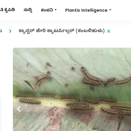
Plantix Intelligence
ಿ ಕೈಪಿಡಿ
ಸುದ್ಧಿ
ಕಂಪನಿ
ು
ಕ್ಯಾಸ್ಟರ್ ಹೇರಿ ಕ್ಯಾಟರ್ಪಿಲ್ಲರ್ (ಕಂಬಳಿಹುಳು)