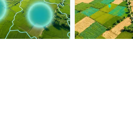
PLANTIX INTELLIGENCE
sure, mapped live
The intelligence behi
ಟರ್ ಹೇರಿ ಕ್ಯಾಟರ್ಪಿಲ್ಲರ್ (ಕಂಬಳಿಹುಳು)
Explore the live agrono
trict by district.
Plantix disease pages.
Discover
→