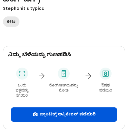
Stephanitis typica
ಕೀಟ
ನಿಮ್ಮ ಬೆಳೆಯನ್ನು ಗುಣಪಡಿಸಿ
ಒಂದು
ರೋಗನಿರ್ಣಯವನ್ನು
ಔಷಧ
ಚಿತ್ರವನ್ನು
ನೋಡಿ
ಪಡೆಯಿರಿ
ತೆಗೆಯಿರಿ
ಪ್ಲಾಂಟಿಕ್ಸ್ ಅಪ್ಲಿಕೇಶನ್ ಪಡೆಯಿರಿ