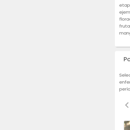
etap
ejem
flora
fruta
man
P
Sele
enfe
perí