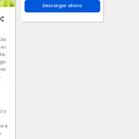
Descargar ahora
ia
 su
te,
ngo
Las
.
a y
na A
n