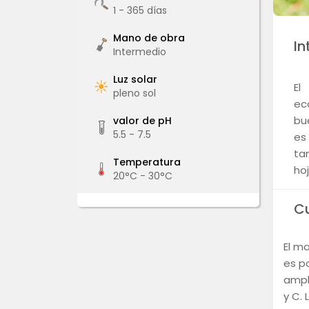
1 - 365
días
Mano de obra
In
Intermedio
Luz solar
El
pleno sol
ec
bu
valor de pH
5.5 - 7.5
es
ta
Temperatura
ho
20°C - 30°C
C
El m
es p
ampl
y C.