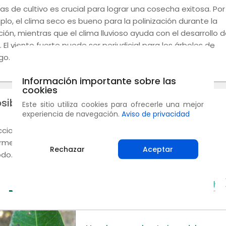
as de cultivo es crucial para lograr una cosecha exitosa. Por
plo, el clima seco es bueno para la polinización durante la
ción, mientras que el clima lluvioso ayuda con el desarrollo d
. El viento fuerte puede ser perjudicial para los árboles de
go.
Información importante sobre las
cookies
osibles enfermedades
Este sitio utiliza cookies para ofrecerle una mejor
experiencia de navegación.
Aviso de privacidad
ccione una etapa de crecimiento para consultar las
rmedades que pueden afectar a su cultivo durante ese
Rechazar
Aceptar
odo.
Plantón
Veget
( 9 )