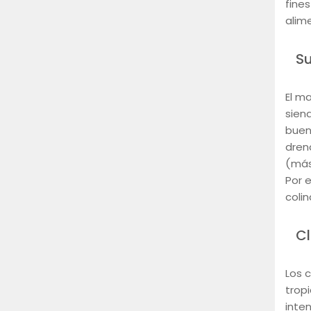
fines
alim
Su
El m
siend
buen
dren
(más
Por e
colin
C
Los 
tropi
inten