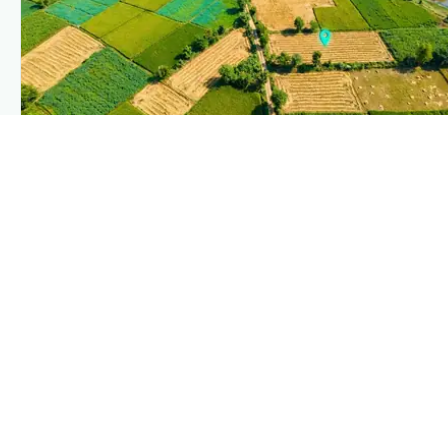
PLANTIX INTELLIGENCE
The intelligence behind this page
Explore the live agronomic data that powers Plantix disease
pages.
Discover
→