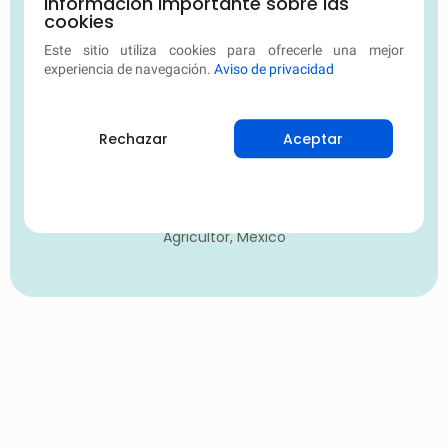
Información importante sobre las
proporcionado excelentes análisis y
cookies
soluciones para las enfermedades
Este sitio utiliza cookies para ofrecerle una mejor
de mis plantas. ¡La recomiendo
experiencia de navegación.
Aviso de privacidad
encarecidamente a cualquiera que
desee mejorar la salud de sus
Rechazar
Aceptar
cultivos!
Juan López
Agricultor, México