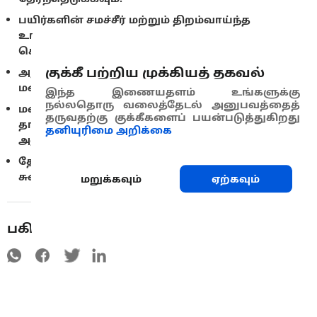
பயிர்களின் சமச்சீர் மற்றும் திறம்வாய்ந்த
உரங்களை பயன்படுத்துவதை உறுதி
செய்துகொள்ளவும்.
குக்கீ பற்றிய முக்கியத் தகவல்
அறுவடைக்குப்பின் எஞ்சிய தாவரக் கழிவுகளை
மண்ணில் புதைத்து விடவும்.
இந்த இணையதளம் உங்களுக்கு
நல்லதொரு வலைத்தேடல் அனுபவத்தைத்
மண்ணின் ஊட்டச்சத்து சமநிலையை பராமரிக்க
தருவதற்கு குக்கீகளைப் பயன்படுத்துகிறது
தாது மற்றும் கரிம உரங்களுடன் ஒருங்கிணைந்த
தனியுரிமை அறிக்கை
அணுகுமுறையைப் பயன்படுத்துங்கள்.
தேவையான மண் pH-ஐ அடைய, தேவைப்பட்டால்
சுண்ணாம்பு மண்ணை பயன்படுத்தவும்.
மறுக்கவும்
ஏற்கவும்
பகிரவும்