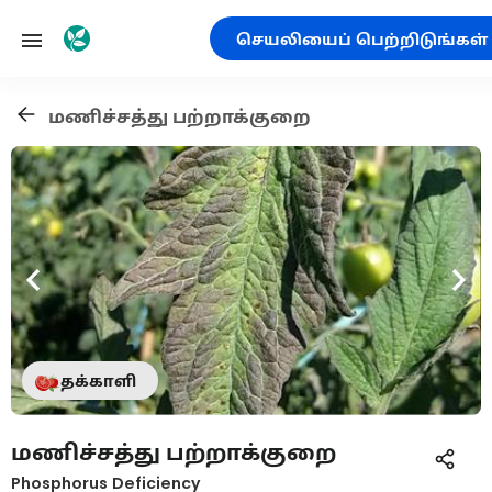
செயலியைப் பெற்றிடுங்கள்
மணிச்சத்து பற்றாக்குறை
தக்காளி
மணிச்சத்து பற்றாக்குறை
Phosphorus Deficiency