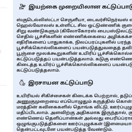
இயற்கை முறையிலான கட்டுப்பாட
ஸ்குடெல்லிஸ்ட்டா செருளீயா, டைவர்சிநெர்வஸ் 
ஹெல்வோலஸ் உள்ளிட்ட சில ஒட்டுண்ணிக் குளவ
சிறு வண்டுகளும் (கிலோகோரஸ் பைபஸ்டுலட்டுஸ்
செதில் பூச்சிகளின் எண்ணிக்கையை அழிக்கக்கூட
எதிரிகளைப் பாதுகாக்க, நிலப்பரப்புகளில் பரந்
பூச்சிக்கொல்லிகளைப் பயன்படுத்துவதைத் தவ
பூஞ்சை மூலக்கூறுகளின் உயிரிப் பூச்சிக்கொல்ல
கட்டுப்படுத்தப் பயன்படுத்தலாம். கடுகு எண்ணெ
கிடைத்த உயிர்ப் பூச்சிக்கொல்லிகளைப் பயன்படுத்
கட்டுப்படுத்தலாம்.
இரசாயன கட்டுப்பாடு
உயிரியல் சிகிச்சைகள் கிடைக்க பெற்றால், தட
அணுகுமுறையை எப்பொழுதும் கருத்தில் கொள்ள
மரத்தின் கவிகைகளில் தொங்க விட்டு, ஊர்ப்ப
மதிப்பிடலாம். அளவிற்கு அதிகமாக இருந்தால
எண்ணெய் தெளிப்பான்கள் அல்லது பைரிப்ப்ராக
ஒழுங்குபடுத்திகளை ஊர்ப்புழுக்கள் (இளமை
தென்பட்டவுடனே பயன்படுத்த வேண்டும்.