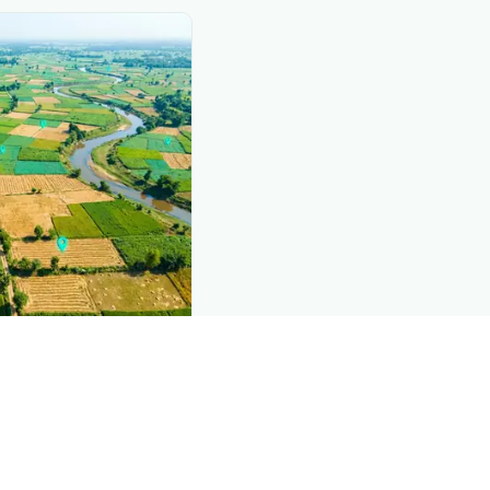
nd this page
mic data that powers