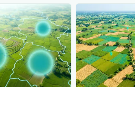
PLANTIX INTELLIGENCE
ure, mapped live
The intelligence behi
ாணி இலைத்தடிப்பு தேமல்
Explore the live agrono
ading, district by district.
Plantix disease pages.
Discover
→