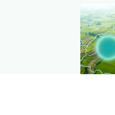
CROP INSIGHTS
Disease press
See where
பட்ட
வைரஸ்
is spre
Explore
→