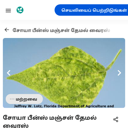
செயலியைப் பெற்றிடுங்கள்
சோயா பீன்ஸ் மஞ்சள் தேமல் வைரஸ்
மற்றவை
சோயா பீன்ஸ் மஞ்சள் தேமல்
வைரஸ்