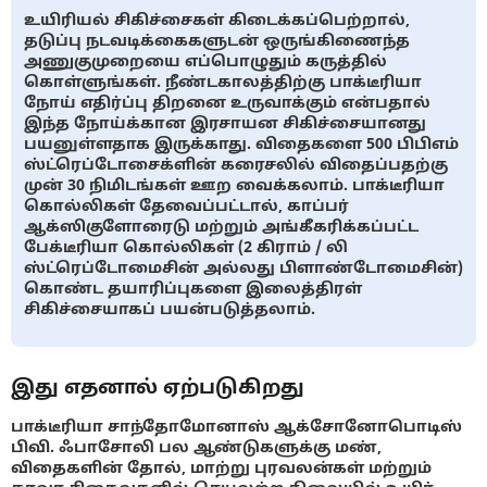
உயிரியல் சிகிச்சைகள் கிடைக்கப்பெற்றால்,
தடுப்பு நடவடிக்கைகளுடன் ஒருங்கிணைந்த
அணுகுமுறையை எப்பொழுதும் கருத்தில்
கொள்ளுங்கள். நீண்டகாலத்திற்கு பாக்டீரியா
நோய் எதிர்ப்பு திறனை உருவாக்கும் என்பதால்
இந்த நோய்க்கான இரசாயன சிகிச்சையானது
பயனுள்ளதாக இருக்காது. விதைகளை 500 பிபிஎம்
ஸ்ட்ரெப்டோசைக்ளின் கரைசலில் விதைப்பதற்கு
முன் 30 நிமிடங்கள் ஊற வைக்கலாம். பாக்டீரியா
கொல்லிகள் தேவைப்பட்டால், காப்பர்
ஆக்ஸிகுளோரைடு மற்றும் அங்கீகரிக்கப்பட்ட
பேக்டீரியா கொல்லிகள் (2 கிராம் / லி
ஸ்ட்ரெப்டோமைசின் அல்லது பிளாண்டோமைசின்)
கொண்ட தயாரிப்புகளை இலைத்திரள்
சிகிச்சையாகப் பயன்படுத்தலாம்.
இது எதனால் ஏற்படுகிறது
பாக்டீரியா சாந்தோமோனாஸ் ஆக்சோனோபொடிஸ்
பிவி. ஃபாசோலி பல ஆண்டுகளுக்கு மண்,
விதைகளின் தோல், மாற்று புரவலன்கள் மற்றும்