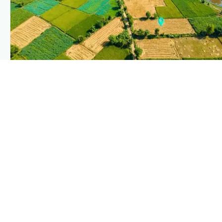
PLANTIX INTELLIGENCE
The intelligence behind this page
Explore the live agronomic data that powers Plantix
disease pages.
Discover
→