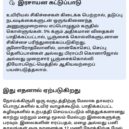
இரசாயன கட்டுப்பாடு
உயிரியல் சிகிச்சைகள் கிடைக்க பெற்றால், தடுப்பு
நடவடிக்கைகளுடன் ஒருங்கிணைந்த
அணுகுமுறையை எப்பொழுதும் கருதில்
கொள்ளுங்கள். 5% க்கும் அதிகமான விதைகள்
பாதிக்கப்பட்டால், பூஞ்சைக் கொல்லிகளுடனான
சிகிச்சை பரிந்துரைக்கப்படுகிறது.
குளோரோதலோனில், மான்கோசெப், செப்பு
தெளிப்பான்கள் அல்லது பிராப்பி கொனாஜோல்
அல்லது முறைசார் பூஞ்சைக்கொல்லி
தியோபநெட்-மெத்தில் ஆகியவற்றைப்
பயன்படுத்தலாம்.
இது எதனால் ஏற்படுகிறது
நோய்க்கிருமி ஒரு வருடத்திற்கு மேலாக தாவரப்
பொருட்களில் உயிர் வாழக்கூடும். பாதிக்கப்பட்ட
கழிவுகளில் உற்பத்தி செய்யப்படும் வித்துக்களானது
காற்று மற்றும் மழை மூலம் மேல்புற இலைகளுக்கு
பரவும். இலைகளின் ஈரப்பதம், மழை அல்லது பனி
காலங்கள் ஒரு நாளைக்கு 12 மணி நேரத்திற்கு மேல்