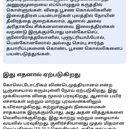
அணுகுமுறையை எப்பொழுதும் கருத்தில்
கொள்ளுங்கள். விதை பூசண கொல்லிகளின்
இலைத்திரள் பயன்பாடுகள் புலத்தில் நோயின்
தீவிரத்தை குறைக்கலாம், ஆனால் அவை
அரிதாகவே சிக்கனமானவை. இலைத்திரள்கள்
வறண்டு இருக்கும்போது மான்கோசெப்,
குளோரோத்தலோனில், புளூட்ரியாஃபோல்,
பென்கோனஸோல் அல்லது செம்பு சார்ந்த
தயாரிப்புகளைக் கொண்ட பூசண கொல்லிகளைப்
பயன்படுத்துங்கள்.
இது எதனால் ஏற்படுகிறது
கோலெட்டோட்ரிகம் லிண்டெமுத்தியானம் என்ற
பூஞ்சையால் கரும்புள்ளி நோய் ஏற்படுகிறது. இது
முக்கியமாக விதை மூலம் பரவுகிறது, ஆனால் பயிர்
எச்சங்கள் மற்றும் மாற்று புரவலன்களிலும்
உயிர்வாழ்கிறது. சுற்றுச்சூழல் நிலைமைகள்
சாதகமாக இருக்கும்போது, அது அதன் வித்துக்களை
வெளியாக்குகிறது, இது காற்று மற்றும் மழையால்
வயலில் பரவுகிறது. குளிர்ச்சியானது முதல் மிதமான
வெப்பநிலை (13-21 ° செல்சியஸ்), அதிக ஈரப்பதம்,