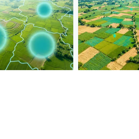
PLANTIX INTELLIGENCE
ure, mapped live
The intelligence behi
 ਦੀ ਸੈਨਿਕ ਸੁੰਡੀ
is spreading,
Explore the live agrono
ct.
Plantix disease pages.
Discover
→