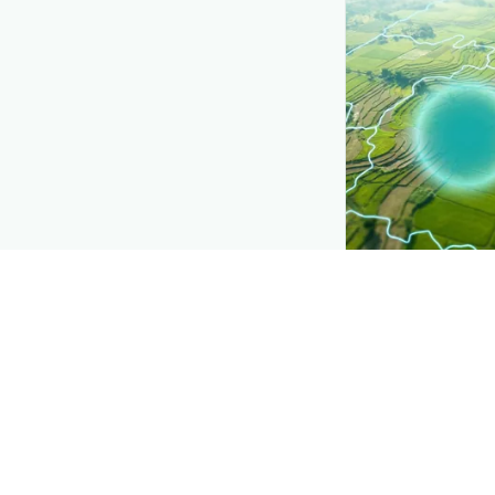
CROP INSIGHTS
Disease press
See where
ਚੁਕੰਦਰ
district by distri
Explore
→