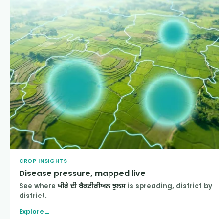
CROP INSIGHTS
Disease pressure, mapped live
See where
ਖੀਰੇ ਦੀ ਬੈਕਟੀਰੀਅਲ ਝੁਲਸ
is spreading, district by
district.
Explore
→