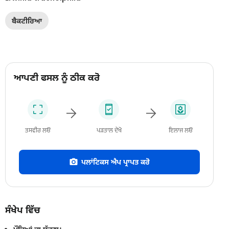
ਬੈਕਟੀਰਿਆ
ਆਪਣੀ ਫਸਲ ਨੂੰ ਠੀਕ ਕਰੋ
ਤਸਵੀਰ ਲਓ
ਪੜਤਾਲ ਦੇਖੋ
ਇਲਾਜ ਲਓ
ਪਲਾਂਟਿਕਸ ਐਪ ਪ੍ਰਾਪਤ ਕਰੋ
ਸੰਖੇਪ ਵਿੱਚ