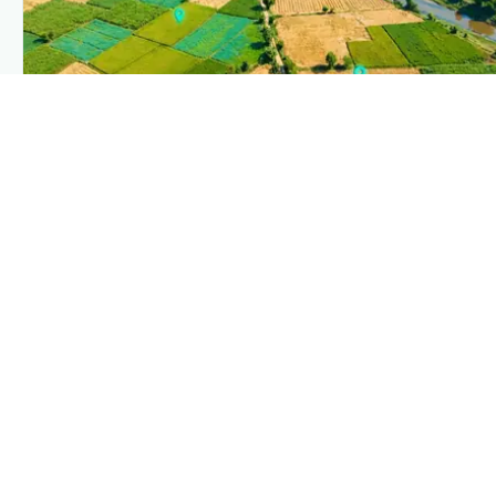
PLANTIX INTELLIGENCE
The intelligence behind this page
Explore the live agronomic data that powers Plantix
disease pages.
Discover
→