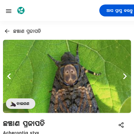
ଆପ ପ୍ରାପ୍ତ କରନ୍ତୁ
ଛଞ୍ଚାଣ ପ୍ରଜାପତି
ବାଇଗଣ
ଛଞ୍ଚାଣ ପ୍ରଜାପତି
Acherontia styx