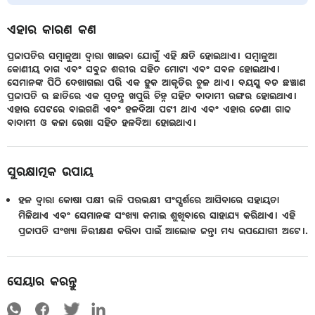
ଏହାର କାରଣ କଣ
ପ୍ରଜାପତିର ସମ୍ବାଳୁଆ ଦ୍ଵାରା ଖାଇବା ଯୋଗୁଁ ଏହି କ୍ଷତି ହୋଇଥାଏ। ସମ୍ବାଳୁଆ
କୋଣୀୟ ଦାଗ ଏବଂ ସବୁଜ ଶରୀର ସହିତ ମୋଟା ଏବଂ ସବଳ ହୋଇଥାଏ।
ସେମାନଙ୍କ ପିଠି ଦେଖାଗଲା ପରି ଏକ ହୁକ ଆକୃତିର ଚୁଳ ଥାଏ। ବୟସ୍କ ବଡ ଛଞ୍ଚାଣ
ପ୍ରଜାପତି ର ଛାତିରେ ଏକ ସ୍ଵତନ୍ତ୍ର ଖପୁରି ଚିହ୍ନ ସହିତ ବାଦାମୀ ରଙ୍ଗର ହୋଇଥାଏ।
ଏହାର ପେଟରେ ବାଇଗଣି ଏବଂ ହଳଦିଆ ପଟୀ ଥାଏ ଏବଂ ଏହାର ଡେଣା ଗାଢ
ବାଦାମୀ ଓ କଳା ରେଖା ସହିତ ହଳଦିଆ ହୋଇଥାଏ।
ସୁରକ୍ଷାତ୍ମକ ଉପାୟ
ହଳ ଦ୍ଵାରା କୋଷା ପକ୍ଷୀ ଭଳି ପରଭକ୍ଷୀ ସଂସ୍ପର୍ଶରେ ଆସିବାରେ ସହାୟତା
ମିଳିଥାଏ ଏବଂ ସେମାନଙ୍କ ସଂଖ୍ୟା କମାଇ ଶୁଖିବାରେ ସାହାଯ୍ୟ କରିଥାଏ। ଏହି
ପ୍ରଜାପତି ସଂଖ୍ୟା ନିରୀକ୍ଷଣ କରିବା ପାଇଁ ଆଲୋକ ଜନ୍ତା ମଧ୍ୟ ଉପଯୋଗୀ ଅଟେ।.
ସେୟାର କରନ୍ତୁ