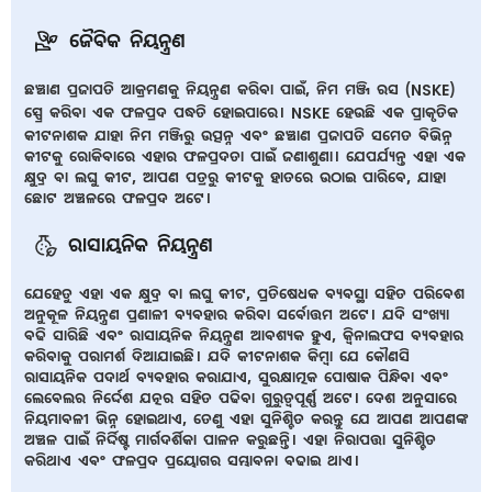
ଜୈବିକ ନିୟନ୍ତ୍ରଣ
ଛଞ୍ଚାଣ ପ୍ରଜାପତି ଆକ୍ରମଣକୁ ନିୟନ୍ତ୍ରଣ କରିବା ପାଇଁ, ନିମ ମଞ୍ଜି ରସ (NSKE)
ସ୍ପ୍ରେ କରିବା ଏକ ଫଳପ୍ରଦ ପଦ୍ଧତି ହୋଇପାରେ। NSKE ହେଉଛି ଏକ ପ୍ରାକୃତିକ
କୀଟନାଶକ ଯାହା ନିମ ମଞ୍ଜିରୁ ଉତ୍ପନ୍ନ ଏବଂ ଛଞ୍ଚାଣ ପ୍ରଜାପତି ସମେତ ବିଭିନ୍ନ
କୀଟକୁ ରୋକିବାରେ ଏହାର ଫଳପ୍ରଦତା ପାଇଁ ଜଣାଶୁଣା। ଯେପର୍ଯ୍ୟନ୍ତ ଏହା ଏକ
କ୍ଷୁଦ୍ର ବା ଲଘୁ କୀଟ, ଆପଣ ପତ୍ରରୁ କୀଟକୁ ହାତରେ ଉଠାଇ ପାରିବେ, ଯାହା
ଛୋଟ ଅଞ୍ଚଳରେ ଫଳପ୍ରଦ ଅଟେ।
ରାସାୟନିକ ନିୟନ୍ତ୍ରଣ
ଯେହେତୁ ଏହା ଏକ କ୍ଷୁଦ୍ର ବା ଲଘୁ କୀଟ, ପ୍ରତିଷେଧକ ବ୍ୟବସ୍ଥା ସହିତ ପରିବେଶ
ଅନୁକୂଳ ନିୟନ୍ତ୍ରଣ ପ୍ରଣାଳୀ ବ୍ୟବହାର କରିବା ସର୍ବୋତ୍ତମ ଅଟେ। ଯଦି ସଂଖ୍ୟା
ବଢି ସାରିଛି ଏବଂ ରାସାୟନିକ ନିୟନ୍ତ୍ରଣ ଆବଶ୍ୟକ ହୁଏ, କ୍ୱିନାଲଫସ ବ୍ୟବହାର
କରିବାକୁ ପରାମର୍ଶ ଦିଆଯାଇଛି। ଯଦି କୀଟନାଶକ କିମ୍ବା ଯେ କୌଣସି
ରାସାୟନିକ ପଦାର୍ଥ ବ୍ୟବହାର କରାଯାଏ, ସୁରକ୍ଷାତ୍ମକ ପୋଷାକ ପିନ୍ଧିବା ଏବଂ
ଲେବେଲର ନିର୍ଦ୍ଦେଶ ଯତ୍ନର ସହିତ ପଢିବା ଗୁରୁତ୍ୱପୂର୍ଣ୍ଣ ଅଟେ। ଦେଶ ଅନୁସାରେ
ନିୟମାବଳୀ ଭିନ୍ନ ହୋଇଥାଏ, ତେଣୁ ଏହା ସୁନିଶ୍ଚିତ କରନ୍ତୁ ଯେ ଆପଣ ଆପଣଙ୍କ
ଅଞ୍ଚଳ ପାଇଁ ନିର୍ଦ୍ଦିଷ୍ଟ ମାର୍ଗଦର୍ଶିକା ପାଳନ କରୁଛନ୍ତି। ଏହା ନିରାପତ୍ତା ସୁନିଶ୍ଚିତ
କରିଥାଏ ଏବଂ ଫଳପ୍ରଦ ପ୍ରୟୋଗର ସମ୍ଭାବନା ବଢାଇ ଥାଏ।