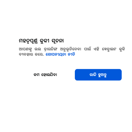
ମହତ୍ୱପୂର୍ଣ୍ଣ କୁକୀ ସୂଚନା
ଆପଣଙ୍କୁ ଭଲ ବ୍ରାଉଜିଙ୍ଗ ଅନୁଭୂତିଦେବା ପାଇଁ ଏହି ୱେବ୍ସାଇଟ କୁକି
ବ୍ୟବହାର କରେ.
ଗୋପନୀୟତା ନୀତି
କମ ହୋଇଯିବା
ରାଜି ହୁଅନ୍ତୁ