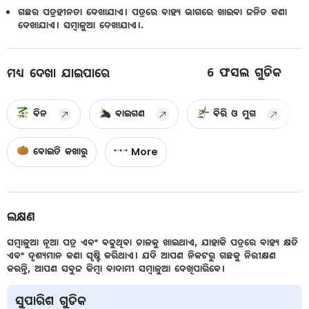
ଗଛର ପତ୍ରହୀନତା ଦେଖାଯାଏ। ପତ୍ରରେ ବାହ୍ୟ ଭାଗରେ ଖାଇବା ଜନିତ କଣା
ଦେଖାଯାଏ। ସମ୍ବାଳୁଆ ଦେଖାଯାଏ।.
6
ଫସଲ ଗୁଡିକ
ମଧ୍ୟ ଦେଖା ଯାଇପାରେ
ବିନ
ବାଇଗଣ
ବିରି ଓ ମୁଗ
ବୋଇତି କଖାରୁ
More
ଲକ୍ଷଣ
ସମ୍ବାଳୁଆ ନୂଆ ପତ୍ର ଏବଂ ବଢୁଥିବା ଡାଳକୁ ଖାଇଥାଏ, ଯାହାକି ପତ୍ରରେ ବାହ୍ୟ କ୍ଷତି
ଏବଂ ଦୃଶ୍ୟମାନ କଣା ସୃଷ୍ଟି କରିଥାଏ। ଯଦି ଆପଣ ନିକଟରୁ ଗଛକୁ ନିରୀକ୍ଷଣ
କରନ୍ତି, ଆପଣ ସବୁଜ କିମ୍ବା ବାଦାମୀ ସମ୍ବାଳୁଆ ଦେଖିପାରିବେ।
ସୁପାରିଶ ଗୁଡିକ