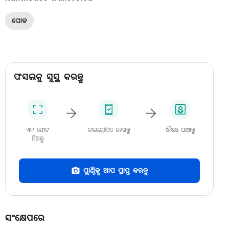
ପୋକ
ଫସଲକୁ ସୁସ୍ଥ କରନ୍ତୁ
ଏକ ଫୋଟ
ଡାଇଗ୍ନୋସିସ ଦେଖନ୍ତୁ
ଔଷଧ ପାଆନ୍ତୁ
ନିଅନ୍ତୁ
ପ୍ଲାଣ୍ଟିକ୍ସ ଆପ ପ୍ରାପ୍ତ କରନ୍ତୁ
ସଂକ୍ଷେପରେ