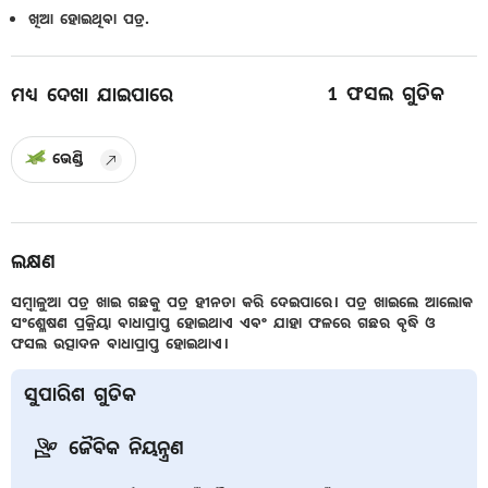
ଖିଆ ହୋଇଥିବା ପତ୍ର.
1
ଫସଲ ଗୁଡିକ
ମଧ୍ୟ ଦେଖା ଯାଇପାରେ
ଭେଣ୍ଡି
ଲକ୍ଷଣ
ସମ୍ବାଳୁଆ ପତ୍ର ଖାଇ ଗଛକୁ ପତ୍ର ହୀନତା କରି ଦେଇପାରେ। ପତ୍ର ଖାଇଲେ ଆଲୋକ
ସଂଶ୍ଳେଷଣ ପ୍ରକ୍ରିୟା ବାଧାପ୍ରାପ୍ତ ହୋଇଥାଏ ଏବଂ ଯାହା ଫଳରେ ଗଛର ବୃଦ୍ଧି ଓ
ଫସଲ ଉତ୍ପାଦନ ବାଧାପ୍ରାପ୍ତ ହୋଇଥାଏ।
ସୁପାରିଶ ଗୁଡିକ
ଜୈବିକ ନିୟନ୍ତ୍ରଣ