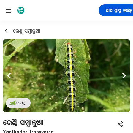
ଆପ ପ୍ରାପ୍ତ କରନ୍ତୁ
ଭେଣ୍ଡି ସମ୍ବାଳୁଆ
ଭେଣ୍ଡି
ଭେଣ୍ଡି ସମ୍ବାଳୁଆ
Xanthodes transversa