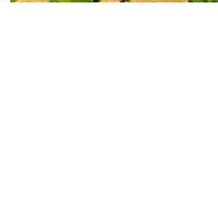
PLANTIX INTELLIGENCE
The intelligence behind this page
Explore the live agronomic data that powers Plantix
disease pages.
Discover
→