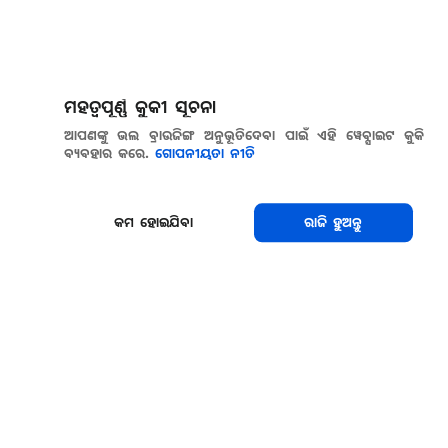
ମହତ୍ୱପୂର୍ଣ୍ଣ କୁକୀ ସୂଚନା
ଆପଣଙ୍କୁ ଭଲ ବ୍ରାଉଜିଙ୍ଗ ଅନୁଭୂତିଦେବା ପାଇଁ ଏହି ୱେବ୍ସାଇଟ କୁକି
ବ୍ୟବହାର କରେ.
ଗୋପନୀୟତା ନୀତି
କମ ହୋଇଯିବା
ରାଜି ହୁଅନ୍ତୁ