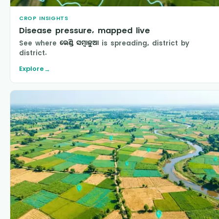
CROP INSIGHTS
Disease pressure, mapped live
See where
ଭେଣ୍ଡି ସମ୍ବାଳୁଆ
is spreading, district by
district.
Explore
→