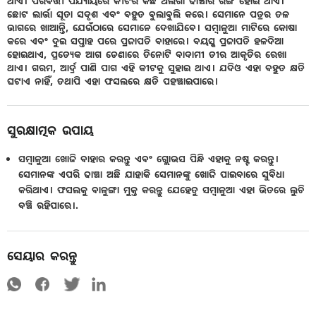
ଥାଏ। ପରବର୍ତ୍ତୀ ପର୍ଯ୍ୟାୟରେ କୀଟର କିଛି ଅଲଗା ଢାଞ୍ଚାର ରଙ୍ଗ ହୋଇ ଥାଏ।
ଛୋଟ ଲାର୍ଭା ସୂତା ସଦୃଶ ଏବଂ ବହୁତ ବୁଲାବୁଲି କରେ। ସେମାନେ ପତ୍ରର ତଳ
ଭାଗରେ ଖାଆନ୍ତି, ଯେଉଁଠାରେ ସେମାନେ ଦେଖାଯିବେ। ସମ୍ବାଳୁଆ ମାଟିରେ କୋଷା
କରେ ଏବଂ ଦୁଇ ସପ୍ତାହ ପରେ ପ୍ରଜାପତି ବାହାରେ। ବୟସ୍କ ପ୍ରଜାପତି ହଳଦିଆ
ହୋଇଥାଏ, ପ୍ରତ୍ୟେକ ଆଗ ଡେଣାରେ ତିନୋଟି ବାଦାମୀ ତୀର ଆକୃତିର ରେଖା
ଥାଏ। ଗରମ, ଆର୍ଦ୍ର ପାଣି ପାଗ ଏହି କୀଟକୁ ସୁହାଇ ଥାଏ। ଯଦିଓ ଏହା ବହୁତ କ୍ଷତି
ଘଟାଏ ନାହିଁ, ତଥାପି ଏହା ଫସଲରେ କ୍ଷତି ପହଞ୍ଚାଇପାରେ।
ସୁରକ୍ଷାତ୍ମକ ଉପାୟ
ସମ୍ବାଳୁଆ ଖୋଜି ବାହାର କରନ୍ତୁ ଏବଂ ଗ୍ଲୋଭସ ପିନ୍ଧି ଏହାକୁ ନଷ୍ଟ କରନ୍ତୁ।
ସେମାନଙ୍କ ଏପରି ଢାଞ୍ଚା ଅଛି ଯାହାକି ସେମାନଙ୍କୁ ଖୋଜି ପାଇବାରେ ସୁବିଧା
କରିଥାଏ। ଫସଲକୁ ବାଳୁଙ୍ଗା ମୁକ୍ତ କରନ୍ତୁ ଯେହେତୁ ସମ୍ବାଳୁଆ ଏହା ଭିତରେ ଲୁଚି
ବଞ୍ଚି ରହିପାରେ।.
ସେୟାର କରନ୍ତୁ