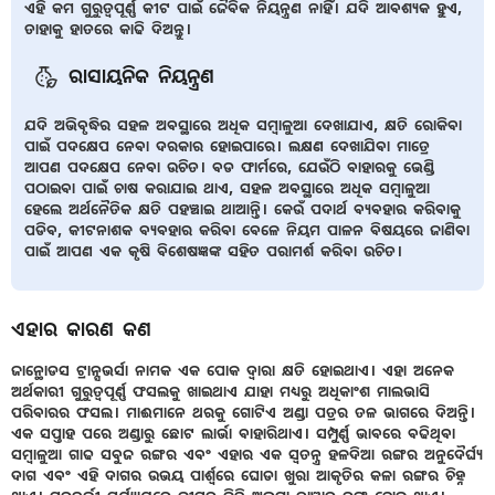
ଏହି କମ ଗୁରୁତ୍ୱପୂର୍ଣ୍ଣ କୀଟ ପାଇଁ ଜୈବିକ ନିୟନ୍ତ୍ରଣ ନାହିଁ। ଯଦି ଆବଶ୍ୟକ ହୁଏ,
ତାହାକୁ ହାତରେ କାଢି ଦିଅନ୍ତୁ।
ରାସାୟନିକ ନିୟନ୍ତ୍ରଣ
ଯଦି ଅଭିବୃଦ୍ଧିର ସହଳ ଅବସ୍ଥାରେ ଅଧିକ ସମ୍ବାଳୁଆ ଦେଖାଯାଏ, କ୍ଷତି ରୋକିବା
ପାଇଁ ପଦକ୍ଷେପ ନେବା ଦରକାର ହୋଇପାରେ। ଲକ୍ଷଣ ଦେଖାଯିବା ମାତ୍ରେ
ଆପଣ ପଦକ୍ଷେପ ନେବା ଉଚିତ। ବଡ ଫାର୍ମରେ, ଯେଉଁଠି ବାହାରକୁ ଭେଣ୍ଡି
ପଠାଇବା ପାଇଁ ଚାଷ କରାଯାଇ ଥାଏ, ସହଳ ଅବସ୍ଥାରେ ଅଧିକ ସମ୍ବାଳୁଆ
ହେଲେ ଅର୍ଥନୈତିକ କ୍ଷତି ପହଞ୍ଚାଇ ଥାଆନ୍ତି। କେଉଁ ପଦାର୍ଥ ବ୍ୟବହାର କରିବାକୁ
ପଡିବ, କୀଟନାଶକ ବ୍ୟବହାର କରିବା ବେଳେ ନିୟମ ପାଳନ ବିଷୟରେ ଜାଣିବା
ପାଇଁ ଆପଣ ଏକ କୃଷି ବିଶେଷଜ୍ଞଙ୍କ ସହିତ ପରାମର୍ଶ କରିବା ଉଚିତ।
ଏହାର କାରଣ କଣ
ଜାନ୍ଥୋଡସ ଟ୍ରାନ୍ସଭର୍ସା ନାମକ ଏକ ପୋକ ଦ୍ୱାରା କ୍ଷତି ହୋଇଥାଏ। ଏହା ଅନେକ
ଅର୍ଥକାରୀ ଗୁରୁତ୍ୱପୂର୍ଣ୍ଣ ଫସଲକୁ ଖାଇଥାଏ ଯାହା ମଧ୍ୟରୁ ଅଧିକାଂଶ ମାଲଭାସି
ପରିବାରର ଫସଲ। ମାଈମାନେ ଥରକୁ ଗୋଟିଏ ଅଣ୍ଡା ପତ୍ରର ତଳ ଭାଗରେ ଦିଅନ୍ତି।
ଏକ ସପ୍ତାହ ପରେ ଅଣ୍ଡାରୁ ଛୋଟ ଲାର୍ଭା ବାହାରିଥାଏ। ସମ୍ପୁର୍ଣ୍ଣ ଭାବରେ ବଢିଥିବା
ସମ୍ବାଳୁଆ ଗାଢ ସବୁଜ ରଙ୍ଗର ଏବଂ ଏହାର ଏକ ସ୍ୱତନ୍ତ୍ର ହଳଦିଆ ରଙ୍ଗର ଅନୁଦୈର୍ଘ୍ୟ
ଦାଗ ଏବଂ ଏହି ଦାଗର ଉଭୟ ପାର୍ଶ୍ୱରେ ଘୋଡା ଖୁରା ଆକୃତିର କଳା ରଙ୍ଗର ଚିହ୍ନ