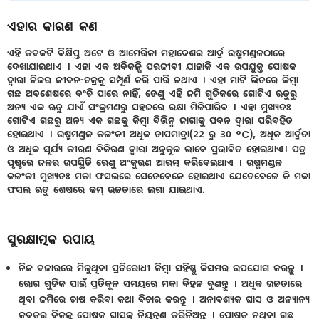
ଏହାର କାରଣ କଣ
ଏହି କବକଟି ବିକ୍ଷିପ୍ତ ଅଟେ ଓ ଆମେରିକା ମହାଦେଶର ଆର୍ଦ୍ର ଉଷ୍ମମଣ୍ଡଳଠାରେ
ଦେଖାଯାଇଥାଏ । ଏହା ଏକ ଅବିକଳ୍ପି ପରଜୀବୀ ଯାହାକି ଏକ ଉପଯୁକ୍ତ ପୋଷକ
ଦ୍ୱାରା ନିଜର ଜୀବନ-ଚକ୍ରକୁ ସମ୍ପୂର୍ଣ କରି ପାରି ନଥାଏ । ଏହା ମାଟି ଭିତରେ କିମ୍ବା
ଗଛ ଅବଶେଷରେ ବଂଚି ପାରେ ନାହିଁ, ତେଣୁ ଏହି ଜମି ଗୁଡିକରେ ଗୋଟିଏ ଋତୁରୁ
ଅନ୍ୟ ଏକ ଋତୁ ଯାଏଁ ସଂକ୍ରମଣରୁ ସହଜରେ ରକ୍ଷା ମିଳିପାରିବ । ଏହା ମୁଖ୍ୟତଃ
ଗୋଟିଏ ଗଛରୁ ଅନ୍ୟ ଏକ ଗଛକୁ କିମ୍ବା ବିଭିନ୍ନ ଜାଗାକୁ ପବନ ଦ୍ୱାରା ପରିବହିତ
ହୋଇଥାଏ । ଉଷ୍ମମଣ୍ଡଳ କଳଂକୀ ଅଧିକ ତାପମାତ୍ରା(22 ରୁ 30 °C), ଅଧିକ ଆର୍ଦ୍ରତା
ଓ ଅଧିକ ସୂର୍ଯ୍ୟ କୀରଣ ବିକିରଣ ଦ୍ୱାରା ଅନୁକୂଳ ଭାବେ ପ୍ରଭାବିତ ହୋଇଥାଏ। ପତ୍ର
ପୃଷ୍ଠରେ ଜଳର ଉପସ୍ଥିତି ରେଣୁ ଅଂକୁରଣ ଆରମ୍ଭ କରିଦେଇଥାଏ । ଉଷ୍ମମଣ୍ଡଳ
କଳଂକୀ ମୁଖ୍ୟତଃ ମକା ଫସଲରେ ସେତେବେଳେ ହୋଇଥାଏ ଯେତେବେଳେ କି ମକା
ଫସଲ ଋତୁ ଶେଷରେ କମ୍ ଉଚ୍ଚତାରେ ଲଗା ଯାଇଥାଏ.
ସୁରକ୍ଷାତ୍ମକ ଉପାୟ
ନିଜ ବଜାରରେ ମିଳୁଥିବା ପ୍ରତିରୋଧୀ କିମ୍ବା ସହିଷ୍ଣୁ କିସମର ଉପଯୋଗ କରନ୍ତୁ ।
ରୋଗ ଗୁଡିକ ପାଇଁ ପ୍ରତିକୂଳ ସମୟରେ ମକା ବିହନ ବୁଣନ୍ତୁ । ଅଧିକ ଉଚ୍ଚତାରେ
ଥିବା ଜମିରେ ଚାଷ କରିବା କଥା ବିଚାର କରନ୍ତୁ । ଅନାବଶ୍ୟକ ଘାସ ଓ ଅନ୍ୟାନ୍ୟ
କବକର ବିକଳ୍ପ ପୋଷକ ଘାସକୁ ନିୟନ୍ତ୍ରଣ କରିନିଅନ୍ତୁ । ପୋଷକ ନଥିବା ଗଛ