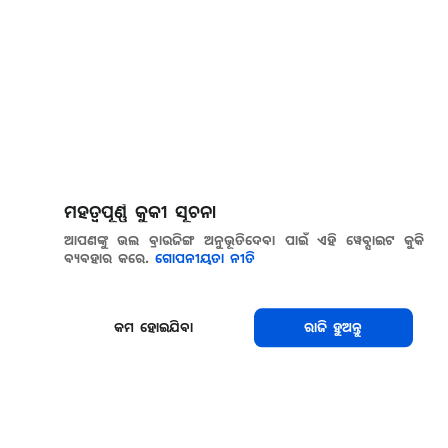
ମହତ୍ୱପୂର୍ଣ୍ଣ କୁକୀ ସୂଚନା
ଆପଣଙ୍କୁ ଭଲ ବ୍ରାଉଜିଙ୍ଗ ଅନୁଭୂତିଦେବା ପାଇଁ ଏହି ୱେବ୍ସାଇଟ କୁକି
ବ୍ୟବହାର କରେ.
ଗୋପନୀୟତା ନୀତି
କମ ହୋଇଯିବା
ରାଜି ହୁଅନ୍ତୁ