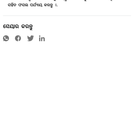
ସହିତ ଫସଲ ପର୍ଯ୍ୟାୟ କରନ୍ତୁ ।.
ସେୟାର କରନ୍ତୁ