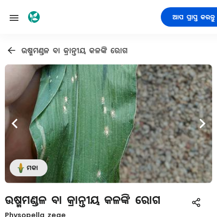
ଆପ ପ୍ରାପ୍ତ କରନ୍ତୁ
ଉଷ୍ମମଣ୍ଡଳ ବା କ୍ରାନ୍ତୀୟ କଳଙ୍କି ରୋଗ
ମକା
ଉଷ୍ମମଣ୍ଡଳ ବା କ୍ରାନ୍ତୀୟ କଳଙ୍କି ରୋଗ
Physopella zeae