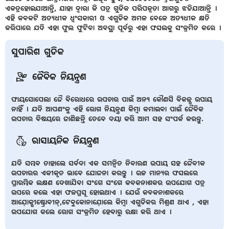
ଏକତ୍ରହୋଇଯାଆନ୍ତି, ଯାହା ଦ୍ୱାରା କି ପତ୍ର ଗୁଡିକ ପରିପକ୍ୱତା ଆଗରୁ ଝଡିଯାଆନ୍ତି ।
ଏହି କବକଟି ଅତ୍ୟଧୀକ ଧ୍ୱଂସକାରୀ ଓ ଏଗୁଡିକ ଅମଳ ବେଳେ ଅତ୍ୟଧୀକ କ୍ଷତି
କରିପାରେ ଯଦି ଏହା ଫୁଲ ଫୁଟିବା ଅବସ୍ଥା ପୂର୍ବରୁ ଏହା ଫସଲକୁ ସଂକ୍ରମିତ କରେ ।
ସୁପାରିଶ ଗୁଡିକ
ଜୈବିକ ନିୟନ୍ତ୍ରଣ
ଫାୟସୋପେଲା ଜୈ ବିରୋଧରେ ଉପଚାର ପାଇଁ ଅନ୍ୟ କୌଣସି ବିକଳ୍ପ ଉପାୟ
ନାହିଁ । ଯଦି ଆପଣଂକୁ ଏହି ରୋଗ ନିୟନ୍ତ୍ରଣ କିମ୍ବା କମାଇବା ପାଇଁ ଜୈବିକ
ଉପଚାର ବିଷୟରେ ଜାଣିଛନ୍ତି ତେବେ ଦୟା କରି ଆମ ସହ ସଂପର୍କ କରନ୍ତୁ.
ରାସାୟନିକ ନିୟନ୍ତ୍ରଣ
ଯଦି ସମ୍ଭବ ତାହାଲେ ସର୍ବଦା ଏକ ସମନ୍ଵିତ ନିବାରଣ ଉପାୟ ସହ ଜୈବୀକ
ଉପଚାରର ଏକୀକୃତ ଭାବେ ଯୋଜନା କରନ୍ତୁ । ଉଚ୍ଚ ମାନ୍ୟର ଫସଲରେ
ପ୍ରାରମ୍ଭିକ ଲକ୍ଷଣ ଦେଖାଯିବା ସଂଗେ ସଂଗେ କବକନାଶକର ଉପଯୋଗ ପତ୍ର
ଉପରେ କଲେ ଏହା ଫଳପ୍ରସୂ ହୋଇଥାଏ । ଯେଉଁ କବକନାଶକରେ
ଆଯ଼ୋକ୍ସୀଷ୍ଟ୍ରୋବୀନ୍,ଟେବୁକୋନାଯ଼ୋଲେ କିମ୍ବା ଏଗୁଡିକର ମିଶ୍ରଣ ଥାଏ , ଏହା
ଉପଯୋଗ କଲେ ରୋଗ ସଂକ୍ରମିତ ହେବାରୁ ରକ୍ଷା କରି ଥାଏ ।