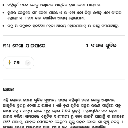
ବହିଶ୍ଚର୍ମ ତଳେ ଗୋଲ୍ରୁ ଅଣ୍ଡାକାର ଆକୃତିର ବ୍ରଣ ଦେଖା ଯାଇଥାଏ.
ବ୍ରଣର କେନ୍ଦ୍ରରେ ଘା' ଦେଖା ଯାଇଥାଏ ଓ ଏହା ଧଳା କିମ୍ବା ଈଷତ୍ ଧଳା ରଂଗର
ହୋଇଥାଏ । ରନ୍ଧ୍ର ବାଟ ଖୋଲିବା ଆରମ୍ଭ ହୋଇଯାଏ.
ପତ୍ର ଓ ପତ୍ରଛଦ ହଳଦିଆ ହେବା ଆରମ୍ଭ ହୋଇଯାଆନ୍ତି ଓ ଶୀଘ୍ର ମରିଯାଆନ୍ତି.
1
ଫସଲ ଗୁଡିକ
ମଧ୍ୟ ଦେଖା ଯାଇପାରେ
ମକା
ଲକ୍ଷଣ
ଏହି ରୋଗର ଲକ୍ଷଣ ଗୁଡିକ ମୁଖ୍ୟତଃ ପତ୍ରର ବହିଶ୍ଚର୍ମ ତଳେ ଗୋଲ୍ରୁ ଅଣ୍ଡାକାର
ଆକୃତିର ବ୍ରଣରୁ ଦେଖା ଯାଇଥାଏ । ଏହି ବ୍ରଣ ଗୁଡିକ ପତ୍ରର ଉଭୟ ପାର୍ଶ୍ୱରେ ପତ୍ର
ଶୀରା ସହ ସମାନ୍ତର ଭାବେ ଗୁଚ୍ଛ ହୋଇ ମିଶିକି ରୁହନ୍ତି । ବ୍ରଣଗୁଡିକ ବଡ ହେବା
ଆରମ୍ଭ କରିବା ସମୟରେ ଏଗୁଡିକ ବାଇଂଗଣୀ ରୁ କଳା ପାଲଟି ଯାଆନ୍ତି ଓ ଶେଷରେ
ଫାଟି ଯାଆନ୍ତି, ଯାହାକି ସେମାନଂକ କେନ୍ଦ୍ରରେ ସ୍ପଷ୍ଟ ଉଜ୍ୱଳ ଖୋଲା ଘା ସୃଷ୍ଟି କରନ୍ତି ।
ଯେତେ ବେଳେ ଆକ୍ରମଣର ମାତ୍ରା ଅଧିକ ହୁଏ, ସେତେବେଳେ ବ୍ରଣଗୁଡିକ