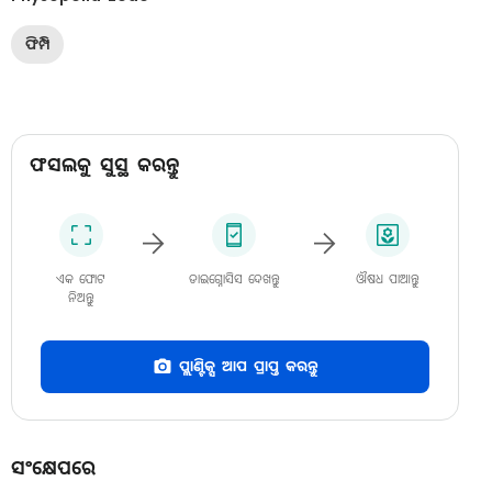
ଫିମ୍ପି
ଫସଲକୁ ସୁସ୍ଥ କରନ୍ତୁ
ଏକ ଫୋଟ
ଡାଇଗ୍ନୋସିସ ଦେଖନ୍ତୁ
ଔଷଧ ପାଆନ୍ତୁ
ନିଅନ୍ତୁ
ପ୍ଲାଣ୍ଟିକ୍ସ ଆପ ପ୍ରାପ୍ତ କରନ୍ତୁ
ସଂକ୍ଷେପରେ