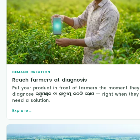
DEMAND CREATION
Reach farmers at diagnosis
Put your product in front of farmers the moment they
diagnose
ଉଷ୍ମମଣ୍ଡଳ ବା କ୍ରାନ୍ତୀୟ କଳଙ୍କି ରୋଗ
— right when they
need a solution.
Explore
→