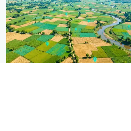
PLANTIX INTELLIGENCE
The intelligence behind this page
Explore the live agronomic data that powers Plantix
disease pages.
Discover
→