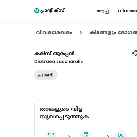
ആപ്പ്
വിവരശ
വിവരശേഖരം
കീടങ്ങളും രോഗങ്
കരിമ്പ് തുരപ്പന്‍
Diatraea saccharalis
പ്രാണി
താങ്കളുടെ വിള
സുഖപ്പെടുത്തുക