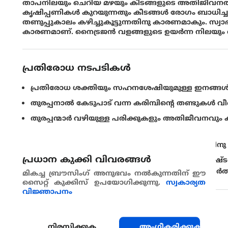
താപനിലയും ചെറിയ മഴയും കീടങ്ങളുടെ അതിജീവനത്തി
കൃഷിപ്പണികള്‍ കുറയുന്നതും കീടങ്ങള്‍ രോഗം ബാധിച
തണുപ്പുകാലം കഴിച്ചുകൂട്ടുന്നതിനു കാരണമാകും. സ
കാരണമാണ്. നൈട്രജന്‍ വളങ്ങളുടെ ഉയര്‍ന്ന നിലയു
പ്രതിരോധ നടപടികൾ
പ്രതിരോധ ശക്തിയും സഹനശേഷിയുമുള്ള ഇനങ്ങള്
തുരപ്പനാല്‍ കേടുപാട് വന്ന കരിമ്പിന്റെ തണ്ടുകള്‍ 
തുരപ്പന്മാര്‍ വഴിയുള്ള പരിക്കുകളും അതിജീവനവും കു
ചേര്‍ക്കുക.
പെരുപ്പം കുറയ്ക്കുന്നതിനായി കരിമ്പ് വിളവെടുപ്പിന
പ്രധാന കുക്കി വിവരങ്ങള്‍
വിളവെടുപ്പിനു ശേഷം ഉടനടി വിളകളുടെ അവശിഷ്ടങ്ങ
കളയുകയോ ചതച്ച് കളയുകയോ വെള്ളം കെട്ടിനിര്‍
മികച്ച ബ്രൗസിംഗ് അനുഭവം നൽകുന്നതിന് ഈ
സൈറ്റ് കുക്കിസ് ഉപയോഗിക്കുന്നു.
സ്വകാര്യത
വിജ്ഞാപനം
പങ്കുവെയ്ക്കുക
നിരസിക്കുക
അംഗീകരിക്കുക