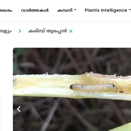
Plantix Intelligence
കമ്പനി
േഖരം
വാർത്തകൾ
ങളും
കരിമ്പ് തുരപ്പന്‍