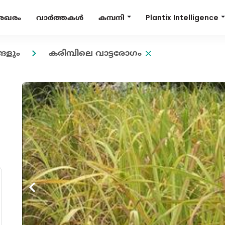
Plantix Intelligence
കമ്പനി
േഖരം
വാർത്തകൾ
ങളും
കരിമ്പിലെ വാട്ടരോഗം