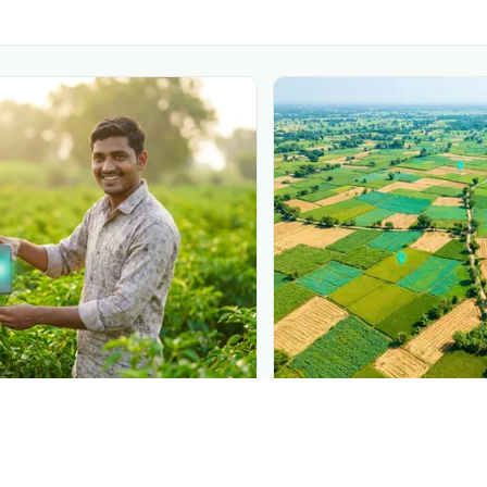
N
PLANTIX INTELLIGENCE
 at diagnosis
The intelligence behi
 in front of farmers the
Explore the live agrono
iagnose
കരിമ്പിലെ
Plantix disease pages.