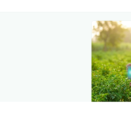
DEMAND CREATIO
Reach farmers
Put your product
moment they d