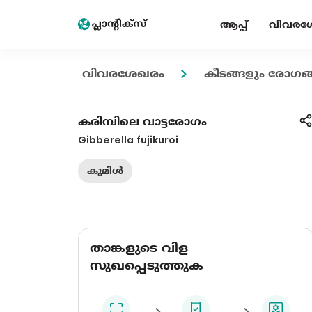
ആപ്പ്
വിവരശ
വിവരശേഖരം
കീടങ്ങളും രോഗങ്
കരിമ്പിലെ വാട്ടരോഗം
Gibberella fujikuroi
കുമിൾ
താങ്കളുടെ വിള
സുഖപ്പെടുത്തുക