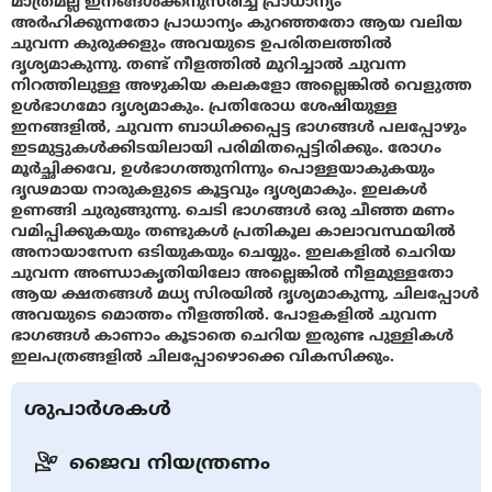
മാത്രമല്ല ഇനങ്ങൾക്കനുസരിച്ച് പ്രാധാന്യം
അർഹിക്കുന്നതോ പ്രാധാന്യം കുറഞ്ഞതോ ആയ വലിയ
ചുവന്ന കുരുക്കളും അവയുടെ ഉപരിതലത്തിൽ
ദൃശ്യമാകുന്നു. തണ്ട് നീളത്തിൽ മുറിച്ചാൽ ചുവന്ന
നിറത്തിലുള്ള അഴുകിയ കലകളോ അല്ലെങ്കിൽ വെളുത്ത
ഉൾഭാഗമോ ദൃശ്യമാകും. പ്രതിരോധ ശേഷിയുള്ള
ഇനങ്ങളിൽ, ചുവന്ന ബാധിക്കപ്പെട്ട ഭാഗങ്ങൾ പലപ്പോഴും
ഇടമുട്ടുകൾക്കിടയിലായി പരിമിതപ്പെട്ടിരിക്കും. രോഗം
മൂർച്ഛിക്കവേ, ഉൾഭാഗത്തുനിന്നും പൊള്ളയാകുകയും
ദൃഢമായ നാരുകളുടെ കൂട്ടവും ദൃശ്യമാകും. ഇലകൾ
ഉണങ്ങി ചുരുങ്ങുന്നു. ചെടി ഭാഗങ്ങൾ ഒരു ചീഞ്ഞ മണം
വമിപ്പിക്കുകയും തണ്ടുകൾ പ്രതികൂല കാലാവസ്ഥയിൽ
അനായാസേന ഒടിയുകയും ചെയ്യും. ഇലകളിൽ ചെറിയ
ചുവന്ന അണ്ഡാകൃതിയിലോ അല്ലെങ്കിൽ നീളമുള്ളതോ
ആയ ക്ഷതങ്ങൾ മധ്യ സിരയിൽ ദൃശ്യമാകുന്നു, ചിലപ്പോൾ
അവയുടെ മൊത്തം നീളത്തിൽ. പോളകളിൽ ചുവന്ന
ഭാഗങ്ങൾ കാണാം കൂടാതെ ചെറിയ ഇരുണ്ട പുള്ളികൾ
ഇലപത്രങ്ങളിൽ ചിലപ്പോഴൊക്കെ വികസിക്കും.
ശുപാർശകൾ
ജൈവ നിയന്ത്രണം