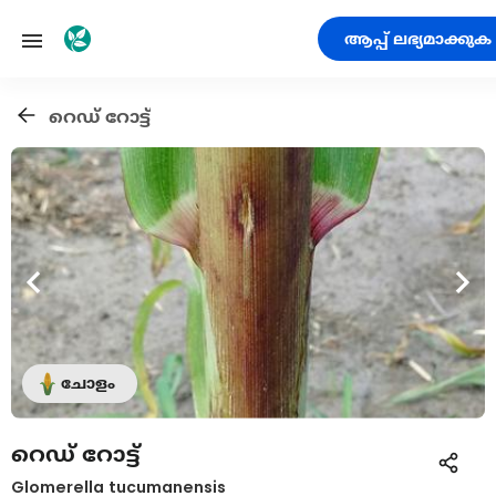
ആപ്പ് ലഭ്യമാക്കുക
റെഡ് റോട്ട്
ചോളം
റെഡ് റോട്ട്
Glomerella tucumanensis