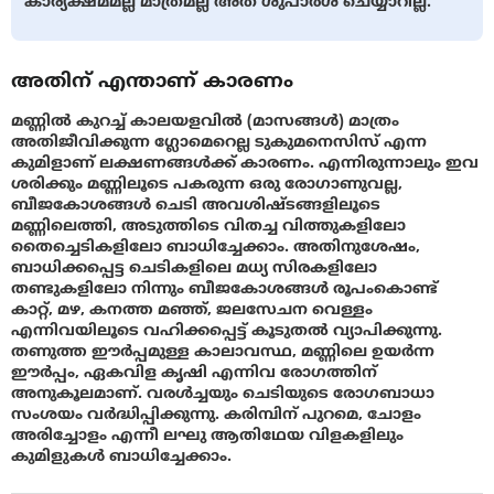
കാര്യക്ഷമമല്ല മാത്രമല്ല അത് ശുപാർശ ചെയ്യാറില്ല.
അതിന് എന്താണ് കാരണം
മണ്ണിൽ കുറച്ച് കാലയളവിൽ (മാസങ്ങൾ) മാത്രം
അതിജീവിക്കുന്ന ഗ്ലോമെറെല്ല ടുകുമനെസിസ് എന്ന
കുമിളാണ് ലക്ഷണങ്ങൾക്ക് കാരണം. എന്നിരുന്നാലും ഇവ
ശരിക്കും മണ്ണിലൂടെ പകരുന്ന ഒരു രോഗാണുവല്ല,
ബീജകോശങ്ങൾ ചെടി അവശിഷ്ടങ്ങളിലൂടെ
മണ്ണിലെത്തി, അടുത്തിടെ വിതച്ച വിത്തുകളിലോ
തൈച്ചെടികളിലോ ബാധിച്ചേക്കാം. അതിനുശേഷം,
ബാധിക്കപ്പെട്ട ചെടികളിലെ മധ്യ സിരകളിലോ
തണ്ടുകളിലോ നിന്നും ബീജകോശങ്ങൾ രൂപംകൊണ്ട്
കാറ്റ്, മഴ, കനത്ത മഞ്ഞ്, ജലസേചന വെള്ളം
എന്നിവയിലൂടെ വഹിക്കപ്പെട്ട് കൂടുതൽ വ്യാപിക്കുന്നു.
തണുത്ത ഈർപ്പമുള്ള കാലാവസ്ഥ, മണ്ണിലെ ഉയർന്ന
ഈർപ്പം, ഏകവിള കൃഷി എന്നിവ രോഗത്തിന്
അനുകൂലമാണ്. വരൾച്ചയും ചെടിയുടെ രോഗബാധാ
സംശയം വർദ്ധിപ്പിക്കുന്നു. കരിമ്പിന് പുറമെ, ചോളം
അരിച്ചോളം എന്നീ ലഘു ആതിഥേയ വിളകളിലും
കുമിളുകൾ ബാധിച്ചേക്കാം.