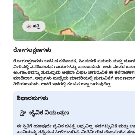
ಹತ್ತಿ
ರೋಗಲಕ್ಷಣಗಳು
ರೋಗಲಕ್ಷಣಗಳು ಬಳಸಿದ ಕಳೆನಾಶಕ, ಸಿಂಪಡಣೆ ಸಮಯ ಮತ್ತು ಡೋಸೇಜ್ ಅ
ನೀರಿನಲ್ಲಿ ನೆನೆಸಿದಂತಹ ಗಾಯಗಳನ್ನು ಕಾಣಬಹುದು. ಅದು ನಂತರ ಒಣ
ಅಂಗಾಂಶವನ್ನು ಸುಡುವುದು ಅಥವಾ ವಿಫಲ ಚಿಗುರುವಿಕೆ ಈ ಕಳೆನಾಶಕಗಳ
ಮಾಡಿದಾಗ, ಅವುಗಳು ಮಚ್ಚೆಯ ಮಾದರಿಯಲ್ಲಿ ಸುಡುವಿಕೆಗೆ ಕಾರಣವಾಗಬಹ
ತಿಳಿಯಬಹುದು. ಆದರೆ ಇದರಲ್ಲಿ ಕಂಚಿನ ಬಣ್ಣ ಬರುವುದಿಲ್ಲ.
ಶಿಫಾರಸುಗಳು
ಜೈವಿಕ ನಿಯಂತ್ರಣ
ಈ ಸ್ಥಿತಿಗೆ ಯಾವುದೇ ಜೈವಿಕ ಚಿಕಿತ್ಸೆ ಲಭ್ಯವಿಲ್ಲ. ತಡೆಗಟ್ಟುವಿಕೆ ಮತ್
ಹಾನಿಯನ್ನು ತಪ್ಪಿಸುವ ಕೀಲಿಗಳಾಗಿವೆ. ಮಿತಿಮೀರಿದ ಡೋಸೇಜಿನ ಸಂದರ್ಭದ