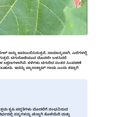
ನ್ನು ಅವಲಂಬಿಸಿರುತ್ತವೆ. ಸಾಮಾನ್ಯವಾಗಿ, ಎಲೆಗಳಲ್ಲಿ
ಗುತ್ತದೆ. ಚಿಗುರೊಡೆಯುವ ಮೊದಲೇ ಬಳಸಿದರೆ
 ಲಕ್ಷಣಗಳಾಗಿವೆ. ಕಳೆಗಳು ಚಿಗುರಿದ ನಂತರ ಸಿಂಪಡಣೆ
ುದು. ಇದನ್ನು ಪ್ಯಾರಾಕ್ವಾಟ್ ಗಾಯ ಎಂದು ತಪ್ಪಾಗಿ
ತು ಉತ್ತಮ ಕೃಷಿ ಪದ್ಧತಿಗಳು ಮೊದಲಿಗೆ ಸಂಭವಿಸುವ
ಲ್ಲಿ ಸಸ್ಯಗಳನ್ನು ಚೆನ್ನಾಗಿ ತೊಳೆಯಿರಿ ಮತ್ತು