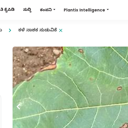
Plantix Intelligence
ಿ ಕೈಪಿಡಿ
ಸುದ್ಧಿ
ಕಂಪನಿ
ು
ಕಳೆ ನಾಶಕ ಸುಡುವಿಕೆ