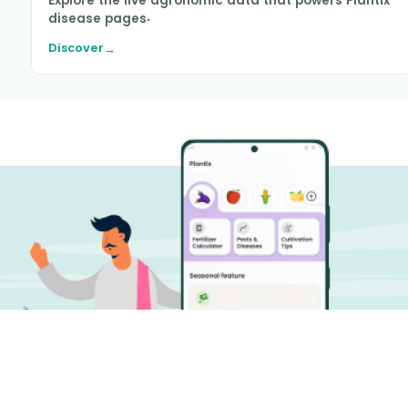
Explore the live agronomic data that powers Plantix
disease pages.
Discover
→