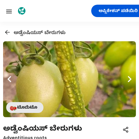
ಅಪ್ಲಿಕೇಶನ್ ಪಡೆಯಿರಿ
ಅಡ್ವೆಂಷಿಯಸ್ ಬೇರುಗಳು
ಟೊಮೆಟೊ
ಅಡ್ವೆಂಷಿಯಸ್ ಬೇರುಗಳು
Adventitious roots