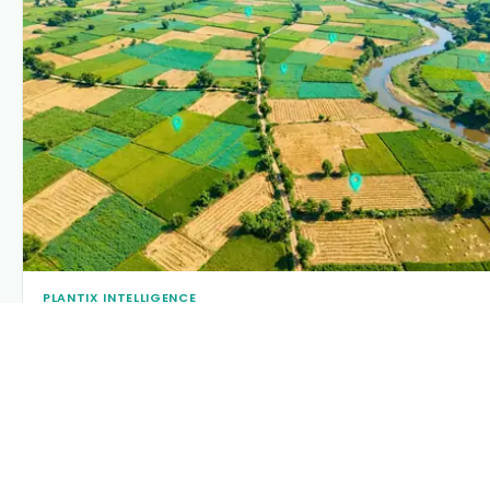
PLANTIX INTELLIGENCE
The intelligence behind this page
Explore the live agronomic data that powers Plantix
disease pages.
Discover
→