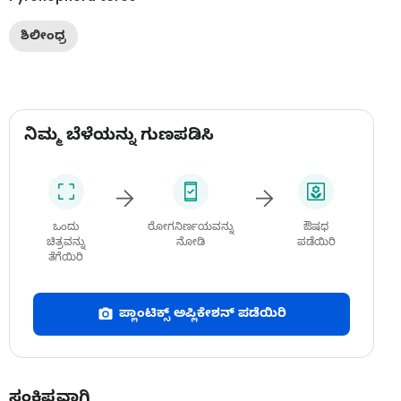
ಶಿಲೀಂಧ್ರ
ನಿಮ್ಮ ಬೆಳೆಯನ್ನು ಗುಣಪಡಿಸಿ
ಒಂದು
ರೋಗನಿರ್ಣಯವನ್ನು
ಔಷಧ
ಚಿತ್ರವನ್ನು
ನೋಡಿ
ಪಡೆಯಿರಿ
ತೆಗೆಯಿರಿ
ಪ್ಲಾಂಟಿಕ್ಸ್ ಅಪ್ಲಿಕೇಶನ್ ಪಡೆಯಿರಿ
ಸಂಕ್ಷಿಪ್ತವಾಗಿ