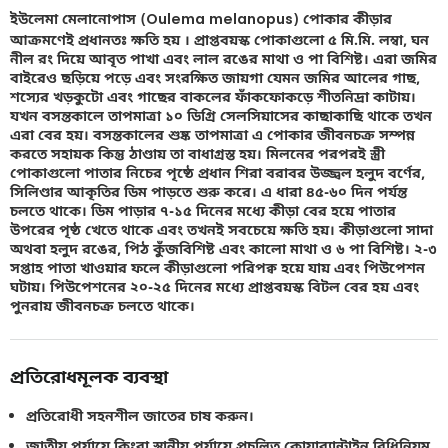
ইউলেমা মেলানোপাস (Oulema melanopus) পোকার কীড়ার
আক্রমণেই প্রধানতঃ ক্ষতি হয় । প্রাপ্তবয়স্ক পোকাগুলো ৫ মি.মি. লম্বা, ঘন
নীল রং দিয়ে আবৃত পাখা এবং লাল রঙের মাথা ও পা বিশিষ্ট। এরা জমির
বাইরেও ছড়িয়ে পড়ে এবং সংরক্ষিত জায়গা যেমন জমির আলের গাছ,
শস্যের খড়কুটো এবং গাছের বাকলের ফাঁকফোকড়ে শীতনিদ্রা কাটায়।
যখন বসন্তকালে তাপমাত্রা ১০ ডিগ্রি সেলসিয়াসের কাছাকাছি থাকে তখন
এরা বের হয়। বসন্তকালের শুষ্ক তাপমাত্রা এ পোকার জীবনচক্র সম্পন্ন
করতে সহায়ক কিন্তু ঠাণ্ডায় তা বাধাগ্রস্ত হয়। মিলনের পরপরই স্ত্রী
পোকাগুলো পাতার নিচের পৃষ্ঠে প্রধান শিরা বরাবর উজ্জ্বল হলুদ বর্ণের,
সিলিণ্ডার আকৃতির ডিম পাড়তে শুরু করে। এ ধারা ৪৫-৬০ দিন পর্যন্ত
চলতে থাকে। ডিম পাড়ার ৭-১৫ দিনের মধ্যে কীড়া বের হয়ে পাতার
উপরের পৃষ্ঠ খেতে থাকে এবং তখনই সবচেয়ে ক্ষতি হয়। কীড়াগুলো সাদা
অথবা হলুদ রঙের, পিঠ কুঁজবিশিষ্ট এবং কালো মাথা ও ৬ পা বিশিষ্ট। ২-৩
সপ্তাহ পাতা খাওয়ার ফলে কীড়াগুলো পরিপক্ব হয়ে যায় এবং পিউপেশন
ঘটায়। পিউপেশনের ২০-২৫ দিনের মধ্যে প্রাপ্তবয়স্ক বিটল বের হয় এবং
পুনরায় জীবনচক্র চলতে থাকে।
প্রতিরোধমূলক ব্যবস্থা
প্রতিরোধী সহনশীল জাতের চাষ করুন।
জাতীয় পর্যায়ে কিংবা স্থানীয় পর্যায়ে প্রচলিত কোয়ার‍্যান্টাইন বিধিনিয়ম