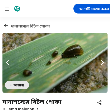
অ্যাপটি সংগ্রহ করুন
দানাশস্যের বিটল পোকা
অন্যান্য
দানাশস্যের বিটল পোকা
Oulema melanopus