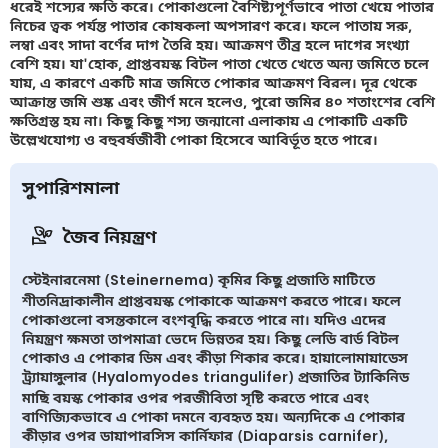
ধরেই শস্যের ক্ষতি করে। পোকাগুলো বৈশিষ্ট্যপূর্ণভাবে পাতা খেয়ে পাতার
নিচের ত্বক পর্যন্ত পাতার কোষকলা অপসারণ করে। ফলে পাতায় সরু,
লম্বা এবং সাদা বর্ণের দাগ তৈরি হয়। আক্রমণ তীব্র হলে দাগের সংখ্যা
বেশি হয়। যা'হোক, প্রাপ্তবয়স্ক বিটল পাতা খেতে খেতে অন্য জমিতে চলে
যায়, এ কারণে একটি মাত্র জমিতে পোকার আক্রমণ বিরল। দূর থেকে
আক্রান্ত জমি শুষ্ক এবং জীর্ণ মনে হলেও, পুরো জমির ৪০ শতাংশের বেশি
ক্ষতিগ্রস্ত হয় না। কিছু কিছু শস্য জন্মানো এলাকায় এ পোকাটি একটি
উল্লেখযোগ্য ও বহুবর্ষজীবী পোকা হিসেবে আবির্ভূত হতে পারে।
সুপারিশমালা
জৈব নিয়ন্ত্রণ
স্টেইনারনেমা (Steinernema) কৃমির কিছু প্রজাতি মাটিতে
শীতনিদ্রাকালীন প্রাপ্তবয়স্ক পোকাকে আক্রমণ করতে পারে। ফলে
পোকাগুলো বসন্তকালে বংশবৃদ্ধি করতে পারে না। যদিও এদের
নিয়ন্ত্রণ ক্ষমতা তাপমাত্রা ভেদে ভিন্নতর হয়। কিছু লেডি বার্ড বিটল
পোকাও এ পোকার ডিম এবং কীড়া শিকার করে। হায়ালোমায়াডেস
ট্র্যায়াঙ্গুলার (Hyalomyodes triangulifer) প্রজাতির ট্যাকিনিড
মাছি বয়স্ক পোকার ওপর পরজীবিতা সৃষ্টি করতে পারে এবং
বাণিজ্যিকভাবে এ পোকা দমনে ব্যবহৃত হয়। অন্যদিকে এ পোকার
কীড়ার ওপর ডায়াপারসিস কার্নিফার (Diaparsis carnifer),