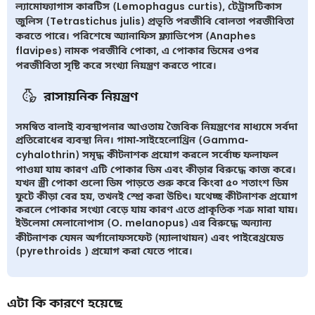
ল্যামোফ্যাগাস কারটিস (Lemophagus curtis), টেট্রাসটিকাস
জুলিস (Tetrastichus julis) প্রভৃতি পরজীবি বোলতা পরজীবিতা
করতে পারে। পরিশেষে অ্যানাফিস ফ্ল্যাভিপেস (Anaphes
flavipes) নামক পরজীবি পোকা, এ পোকার ডিমের ওপর
পরজীবিতা সৃষ্টি করে সংখ্যা নিয়ন্ত্রণ করতে পারে।
রাসায়নিক নিয়ন্ত্রণ
সমন্বিত বালাই ব্যবস্থাপনার আওতায় জৈবিক নিয়ন্ত্রণের মাধ্যমে সর্বদা
প্রতিরোধের ব্যবস্থা নিন। গামা-সাইহেলোথ্রিন (Gamma-
cyhalothrin) সমৃদ্ধ কীটনাশক প্রয়োগ করলে সর্বোচ্চ ফলাফল
পাওয়া যায় কারণ এটি পোকার ডিম এবং কীড়ার বিরুদ্ধে কাজ করে।
যখন স্ত্রী পোকা গুলো ডিম পাড়তে শুরু করে কিংবা ৫০ শতাংশ ডিম
ফুটে কীড়া বের হয়, তখনই স্প্রে করা উচিৎ। যথেচ্ছ কীটনাশক প্রয়োগ
করলে পোকার সংখ্যা বেড়ে যায় কারণ এতে প্রাকৃতিক শত্রু মারা যায়।
ইউলেমা মেলানোপাস (O. melanopus) এর বিরুদ্ধে অন্যান্য
কীটনাশক যেমন অর্গানোফসফেট (ম্যালাথায়ন) এবং পাইরেথ্রয়েড
(pyrethroids ) প্রয়োগ করা যেতে পারে।
এটা কি কারণে হয়েছে