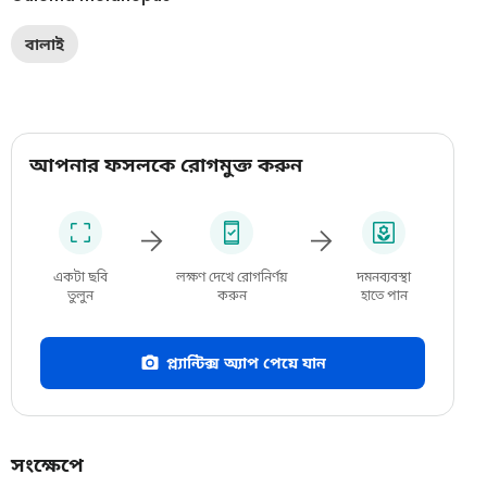
বালাই
আপনার ফসলকে রোগমুক্ত করুন
একটা ছবি
লক্ষণ দেখে রোগনির্ণয়
দমনব্যবস্থা
তুলুন
করুন
হাতে পান
প্ল্যান্টিক্স অ্যাপ পেয়ে যান
সংক্ষেপে