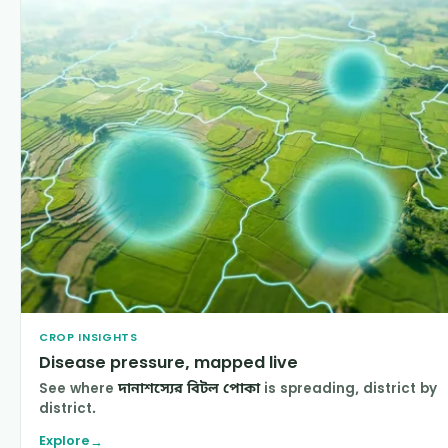
CROP INSIGHTS
Disease pressure, mapped live
See where
দানাশস্যের বিটল পোকা
is spreading, district by
district.
Explore
→