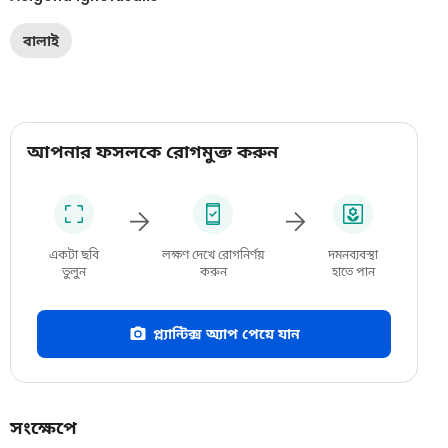
বালাই
আপনার ফসলকে রোগমুক্ত করুন
একটা ছবি
লক্ষণ দেখে রোগনির্ণয়
দমনব্যবস্থা
তুলুন
করুন
হাতে পান
প্ল্যান্টিক্স অ্যাপ পেয়ে যান
সংক্ষেপে