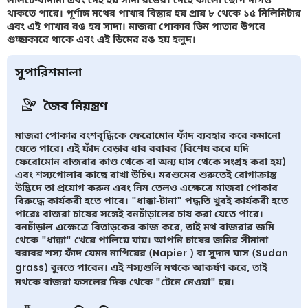
থাকতে পারে। পূর্ণাঙ্গ মথের পাখার বিস্তার হয় প্রায় ৮ থেকে ১৫ মিলিমিটার
এবং এই পাখার রঙ হয় সাদা। মাজরা পোকার ডিম পাতার উপরে
গুচ্ছাকারে থাকে এবং এই ডিমের রঙ হয় হলুদ।
সুপারিশমালা
জৈব নিয়ন্ত্রণ
মাজরা পোকার বংশবৃদ্ধিকে ফেরোমোন ফাঁদ ব্যবহার করে কমানো
যেতে পারে। এই ফাঁদ বেড়ার ধার বরাবর (বিশেষ করে যদি
ফেরোমোন বাজরার কাণ্ড থেকে বা অন্য ঘাস থেকে সংগ্রহ করা হয়)
এবং শস্যগোলার কাছে রাখা উচিৎ। মরশুমের শুরুতেই রোগাক্রান্ত
উদ্ভিদে তা প্রয়োগ করুন এবং নিম তেলও এক্ষেত্রে মাজরা পোকার
বিরুদ্ধে কার্যকরী হতে পারে। "ধাক্কা-টানা" পদ্ধতি খুবই কার্যকরী হতে
পারেঃ বাজরা চাষের সঙ্গেই বনচাঁড়ালের চাষ করা যেতে পারে।
বনচাঁড়াল এক্ষেত্রে বিতাড়কের কাজ করে, তাই মথ বাজরার জমি
থেকে "ধাক্কা" খেয়ে পালিয়ে যায়। আপনি চাষের জমির সীমানা
বরাবর শস্য ফাঁদ যেমন নাপিয়ের (Napier ) বা সুদান ঘাস (Sudan
grass) বুনতে পারেন। এই শস্যগুলি মথকে আকর্ষণ করে, তাই
মথকে বাজরা ফসলের দিক থেকে "টেনে নেওয়া" হয়।