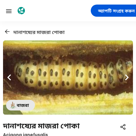
অ্যাপটি সংগ্রহ করুন
দানাশষ্যের মাজরা পোকা
বাজরা
দানাশষ্যের মাজরা পোকা
Acigona ignefusalis