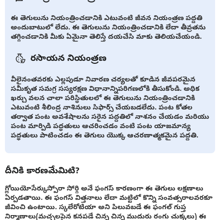
ఈ తెగులును నియంత్రించడానికి ఎటువంటి జీవన నియంత్రణ పద్దతి
అందుబాటులో లేదు. ఈ తెగులును నియంత్రించడానికి లేదా తీవ్రతను
తగ్గించడానికి మీకు ఏమైనా తెలిస్తే దయచేసి మాకు తెలియచేయండి.
రసాయన నియంత్రణ
వీలైనంతవరకు ఎల్లపుడూ నివారణ చర్యలతో కూడిన జీవపరమైన
సమీకృత సమగ్ర సస్యరక్షణ విధానాన్నిపరిగణలోకి తీసుకోండి. అధిక
ఖర్చు వలన చాలా పరిస్థితులలో ఈ తెగులును నియంత్రించడానికి
ఎటువంటి శీలింద్ర నాశినులు సిఫార్స్ చేయబడలేదు. పంట కోతల
తర్వాత పంట అవశేషాలను సరైన పద్దతిలో నాశనం చేయడం మరియు
పంట మార్పిడి పద్ధతులు ఆచరించడం వంటి పంట యాజమాన్య
పద్ధతులు పాటించడం ఈ తెగులు యొక్క ఆచరణాత్మకమైన పద్దతి.
దీనికి కారణమేమిటి?
గ్లోయియోసేర్కుస్పోరా సోర్గి అనే ఫంగస్ కారణంగా ఈ తెగులు లక్షణాలు
ఏర్పడతాయి. ఈ ఫంగస్ విత్తనాలు లేదా మట్టిలో కొన్ని సంవత్సరాలవరకూ
జీవించి ఉంటాయి. స్కలేరోటియా అని పిలువబడే ఈ ఫంగల్ గుప్త
నిర్మాణాలు(మచ్చలపైన కనపడే చిన్న చిన్న ముదురు రంగు చుక్కలు) ఈ