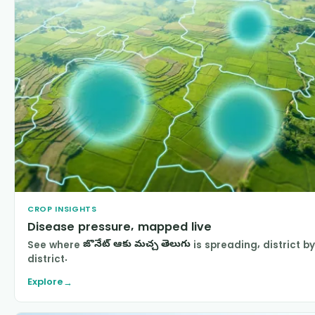
CROP INSIGHTS
Disease pressure, mapped live
See where
జొనేట్ ఆకు మచ్చ తెలుగు
is spreading, district by
district.
Explore
→