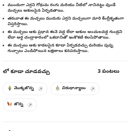
ముందుగా ఎర్రని గోధుమ రంగు మరియు నీటిలో నానినట్టు వుండే
మచ్చలు ఆకులపైన ఏర్పడతాయి.
తరువాత ఈ మచ్చలు ముదురు ఎర్రని మచ్చలుగా మారి కేంద్రీకృతంగా
విస్తరిస్తాయి.
ఈ మచ్చలు ఆకు ప్రధాన ఈనె వద్ద లేదా ఆకుల అంచులవద్ద గుండ్రని
లేదా అర్ధ చంద్రాకారంలో ఒకదానితో ఇంకొకటి కలసిపోతాయి.
ఈ మచ్చలు ఆకు కాడలపైన కూడా ఏర్పడవచ్చు మరియు పుష్ప
గుచ్చాలు ఎండిపోయిన లక్షణాలు కనపరుస్తాయి.
3
పంటలు
లో కూడా చూడవచ్చు
మొక్కజొన్న
చిరుధాన్యాలు
జొన్న