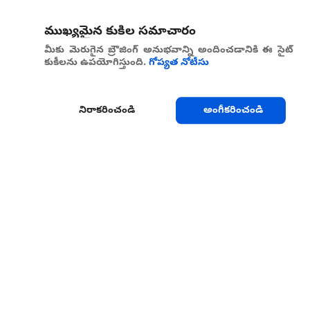
ముఖ్యమైన కుకీల సమాచారం
మీకు మెరుగైన బ్రౌజింగ్ అనుభవాన్ని అందించడానికి ఈ సైట్
కుకీలను ఉపయోగిస్తుంది.
గోప్యత నోటీసు
నిరాకరించండి
అంగీకరించండి