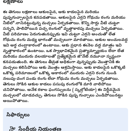
లక్షణాలు
ఈ తెగులు లక్షణాలు ఆకులపైన, ఆకు కాడలపైన మరియు
పుష్పగుచ్చాలపైన కనపడతాయి. ఆకులపైన ఎర్రని గోధుమ రంగు మరియు
నీటిలో నానినట్టువున్న మచ్చలు ఏర్పడతాయి. కొన్ని సార్లు వీటి చుట్టూ
సన్నని, పాలిపోయిన పచ్చ రంగులో వృత్తాకారపు మచ్చలు ఏర్పడతాయి.
వీటి పరిమాణం పెరుగుతునప్పుడు ఇవి చుట్టూ ఎర్రని అంచుతో లేత
గోధుమ రంగు మధ్య భాగంతో మచ్చలుగా మారతాయి. ఆకుల అంచులవద్ద
ఇవి అర్ధ చంద్రాకారంలో ఉంటాయి. ఆకు ప్రధాన ఈనెల వద్ద మాత్రం ఇవి
వృత్తాకారంలో ఉంటాయి. ఒక స్వాభావికమైన ప్రత్యామ్న్యాయం లేదా లేత
మరియు ముదురు వలయాలతో ప్రత్యేకమైన జొనేట్ నమూనా సృష్టంగా
కనపడుతుంది. ఈ తెగులు తీవ్రత అధికంగా వున్నప్పుడు మొత్తానికి ఈ
మచ్చలు కలిసిపోయి ఆకు మొత్తం ఆక్రమిస్తాయి. ఆకు కాడలపైన ఒకొక్కటి
ఒకొక్క పరిమాణంలో ఒకొక్క ఆకారంలో ముదురు ఎర్రని రంగు నుండి
నలుపు-వంగ పండు రంగు లేదా గోధుమ రంగు మచ్చలు ఏర్పడతాయి.
తెగులు సోకిన ఆకుల కాడలు పసుపు రంగులోకి మారి వాలిపోయి
చనిపోతాయి. అనేక రకాల ఫంగస్సులను ( స్కల్రోటియా) ఈ నిర్జీవమైన
మచ్చలలో చూడవచ్చు. తెగులు సోకిన పుష్ప గుచ్చాలు ఎండిపోయినట్టు
అయిపోతాయి.
సిఫార్సులు
సేంద్రీయ నియంత్రణ