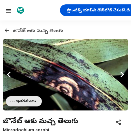
ప్లాంటిక్స్ యాప్‌ని డౌన్‌లోడ్ చేసుకోండి
జొనేట్ ఆకు మచ్చ తెలుగు
ఇతరములు
జొనేట్ ఆకు మచ్చ తెలుగు
Microdochium sorghi