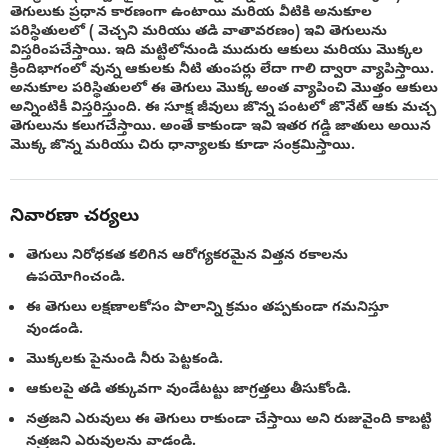
తెగులుకు ప్రధాన కారణంగా ఉంటాయి మరియ వీటికి అనుకూల
పరిస్థితులలో ( వెచ్చని మరియు తడి వాతావరణం) ఇవి తెగులును
విస్తరింపచేస్తాయి. ఇది మట్టిలోనుండి ముదురు ఆకులు మరియు మొక్కల
క్రిందిభాగంలో వున్న ఆకులకు నీటి తుంపర్లు లేదా గాలి ద్వారా వ్యాపిస్తాయి.
అనుకూల పరిస్థితులలో ఈ తెగులు మొక్క అంత వ్యాపించి మొత్తం ఆకులు
అన్నింటికీ విస్తరిస్తుంది. ఈ సూక్ష జీవులు జొన్న పంటలో జొనేట్ ఆకు మచ్చ
తెగులును కలుగచేస్తాయి. అంతే కాకుండా ఇవి ఇతర గడ్డి జాతులు అయిన
మొక్క జొన్న మరియు చిరు ధాన్యాలకు కూడా సంక్రమిస్తాయి.
నివారణా చర్యలు
తెగులు నిరోధకత కలిగిన ఆరోగ్యకరమైన విత్తన రకాలను
ఉపయోగించండి.
ఈ తెగులు లక్షణాలకోసం పొలాన్ని క్రమం తప్పకుండా గమనిస్తూ
వుండండి.
మొక్కలకు పైనుండి నీరు పెట్టకండి.
ఆకులపై తడి తక్కువగా వుండేటట్టు జాగ్రత్తలు తీసుకోండి.
నత్రజని ఎరువులు ఈ తెగులు రాకుండా చేస్తాయి అని రుజువైంది కాబట్టి
నత్రజని ఎరువులను వాడండి.