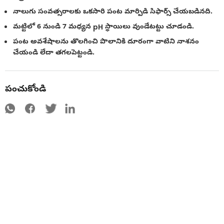
నాలుగు సంవత్సరాలకు ఒకసారి పంట మార్పిడి సిఫార్స్ చేయబడినది.
మట్టిలో 6 నుండి 7 మధ్యన pH స్థాయిలు వుండేటట్టు చూడండి.
పంట అవశేషాలను తొలగించి పొలానికి దూరంగా వాటిని నాశనం
చేయండి లేదా తగలపెట్టండి.
పంచుకోండి