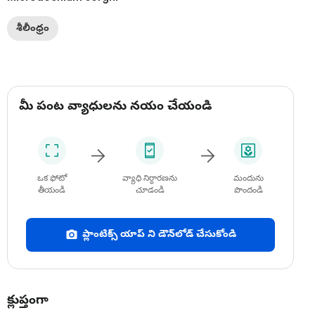
శీలీంధ్రం
మీ పంట వ్యాధులను నయం చేయండి
ఒక ఫోటో
వ్యాధి నిర్ధారణను
మందును
తీయండి
చూడండి
పొందండి
ప్లాంటిక్స్ యాప్ ని డౌన్‌లోడ్ చేసుకోండి
క్లుప్తంగా