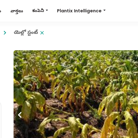
Plantix Intelligence
కంపెనీ
ం
వార్తలు
యెల్లో స్టంట్