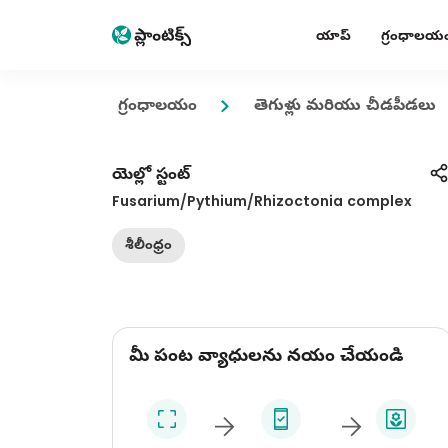
యాప్
గ్రంధాలయ
గ్రంధాలయం
తెగుళ్లు మరియు చీడపీడలు
యెల్లో స్టంట్
Fusarium/Pythium/Rhizoctonia complex
శీలీంధ్రం
మీ పంట వ్యాధులను నయం చేయండి