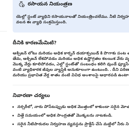
రసాయన నియంత్రణ
యెల్లో స్టంట్ వ్యాధిని రసాయనాలతో నియంత్రించలేము. నీటి నిర్వహణ
వలన ఈ వ్యాధి సంక్రమిస్తుంది.
దీనికి కారణమేమిటి?
ఆక్సిజన్ లోటు మరియు అధిక కార్బన్ డయాక్సయిడ్ కి పొగాకు పం
తేమ, ఆక్సిజన్ లేకపోవడం మరియు అధిక ఉష్ణోగ్రతల కలయిక వేరు వ్
మొక్క వేర్లు కూలిపోవడం, ఎల్లో స్టంట్‌తో సంబంధం కలిగి వుండే ఫ్యూసే
వంటి వ్యాధికారక జీవుల వ్యాప్తికి అనుకూలంగా ఉంటుంది. . దీని పరిణ
మరియు ప్రభావిత వేర్ల శాతం వంటి వివిధ అంశాలపై ఆధారపడి ఉంట
నివారణా చర్యలు
నర్సరీలో, నారు పోసేటప్పుడు అధిక మొత్తంలో కాకుండా సరైన మ
విత్తే సమయంలో అధిక సాంద్రతతో మొక్కలను నాటకండి.
సరైన నీటిపారుదల నిర్వహణ వ్యవస్థను ప్రాక్టీస్ చేసి మట్టిలో నీరు