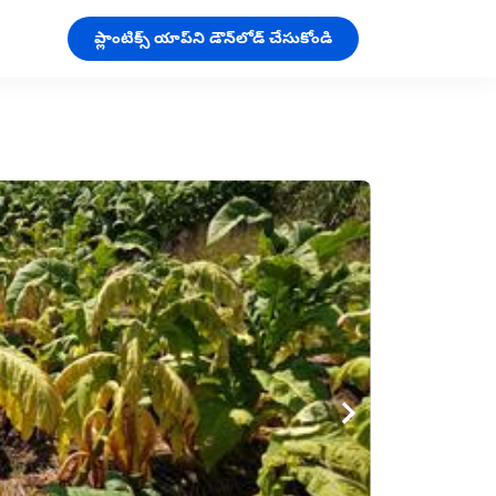
ప్లాంటిక్స్ యాప్‌ని డౌన్‌లోడ్ చేసుకోండి