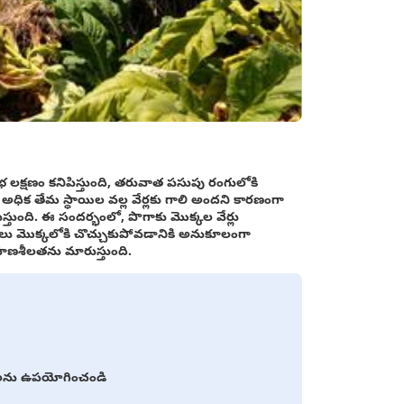
 లక్షణం కనిపిస్తుంది, తరువాత పసుపు రంగులోకి
ధిక తేమ స్థాయిల వల్ల వేర్లకు గాలి అందని కారణంగా
అనిపిస్తుంది. ఈ సందర్భంలో, పొగాకు మొక్కల వేర్లు
ాలు మొక్కలోకి చొచ్చుకుపోవడానికి అనుకూలంగా
రహణశీలతను మారుస్తుంది.
రకాలను ఉపయోగించండి