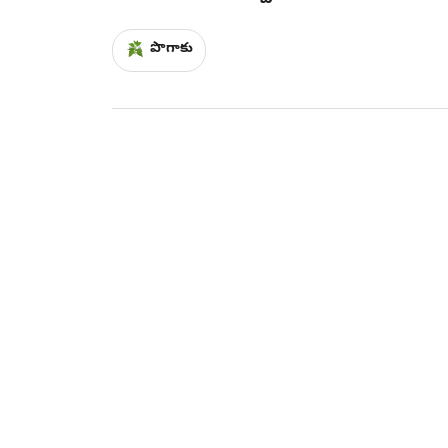
పొగాకు