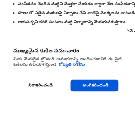
సంపీడనం చెందిన మట్టిని మెత్తగా చేయడం ద్వారా నేల సంపీడనాన్న
పొలంలో ఎతైన మడులపై ఏర్పాటు చేసి వాటిపై మొక్కలను నాటండి
ఆకుపచ్చని కవర్ పంటలు మట్టి నిర్మాణాన్ని మెరుగుపరుస్తాయి.
మట్టి ద్వారా సంక్రమించే వ్యాధికారక క్రిములను ఎక్కువగా తట్టుక
ముఖ్యమైన కుకీల సమాచారం
పంచుకోండి
మీకు మెరుగైన బ్రౌజింగ్ అనుభవాన్ని అందించడానికి ఈ సైట్
కుకీలను ఉపయోగిస్తుంది.
గోప్యత నోటీసు
నిరాకరించండి
అంగీకరించండి