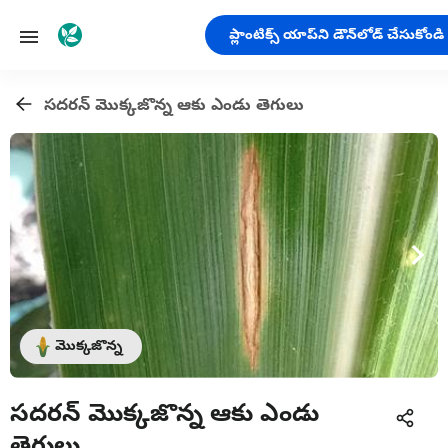
ప్లాంటిక్స్ యాప్‌ని డౌన్‌లోడ్ చేసుకోండి
సదరన్ మొక్కజొన్న ఆకు ఎండు తెగులు
మొక్కజొన్న
సదరన్ మొక్కజొన్న ఆకు ఎండు
తెగులు