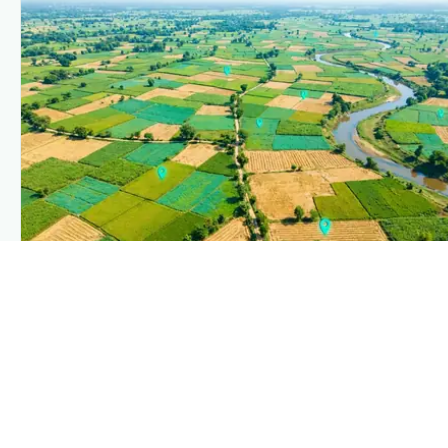
PLANTIX INTELLIGENCE
The intelligence behind this page
Explore the live agronomic data that powers Plantix
disease pages.
Discover
→