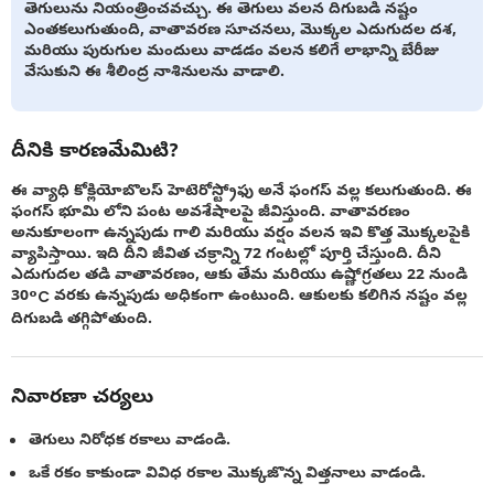
తెగులును నియంత్రించవచ్చు. ఈ తెగులు వలన దిగుబడి నష్టం
ఎంతకలుగుతుంది, వాతావరణ సూచనలు, మొక్కల ఎదుగుదల దశ,
మరియు పురుగుల మందులు వాడడం వలన కలిగే లాభాన్ని బేరీజు
వేసుకుని ఈ శీలింద్ర నాశినులను వాడాలి.
దీనికి కారణమేమిటి?
ఈ వ్యాధి కోక్లియోబొలస్ హెటెరోస్ట్రోఫు అనే ఫంగస్ వల్ల కలుగుతుంది. ఈ
ఫంగస్ భూమి లోని పంట అవశేషాలపై జీవిస్తుంది. వాతావరణం
అనుకూలంగా ఉన్నపుడు గాలి మరియు వర్షం వలన ఇవి కొత్త మొక్కలపైకి
వ్యాపిస్తాయి. ఇది దీని జీవిత చక్రాన్ని 72 గంటల్లో పూర్తి చేస్తుంది. దీని
ఎదుగుదల తడి వాతావరణం, ఆకు తేమ మరియు ఉష్ణోగ్రతలు 22 నుండి
30°C వరకు ఉన్నపుడు అధికంగా ఉంటుంది. ఆకులకు కలిగిన నష్టం వల్ల
దిగుబడి తగ్గిపోతుంది.
నివారణా చర్యలు
తెగులు నిరోధక రకాలు వాడండి.
ఒకే రకం కాకుండా వివిధ రకాల మొక్కజొన్న విత్తనాలు వాడండి.