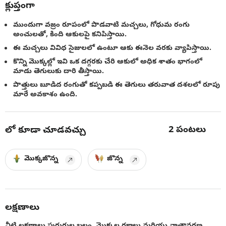
క్లుప్తంగా
ముందుగా వజ్రం రూపంలో పొడవాటి మచ్చలు, గోధుమ రంగు
అంచులతో, కింది ఆకులపై కనిపిస్తాయి.
ఈ మచ్చలు వివిధ సైజులలో ఉంటూ ఆకు ఈనెల వరకు వ్యాపిస్తాయి.
కొన్ని మొక్కల్లో ఇవి ఒక దగ్గరకు చేరి ఆకులో అధిక శాతం భాగంలో
మాడు తెగులుకు దారి తీస్తాయి.
పొత్తులు బూడిద రంగుతో కప్పబడి ఈ తెగులు తరువాత దశలలో రూపు
మారే అవకాశం ఉంది.
2
పంటలు
లో కూడా చూడవచ్చు
మొక్కజొన్న
జొన్న
లక్షణాలు
వీటి లక్షణాలు పురుగుల బలం, మొక్కల రకాలు మరియు వాతావరణ