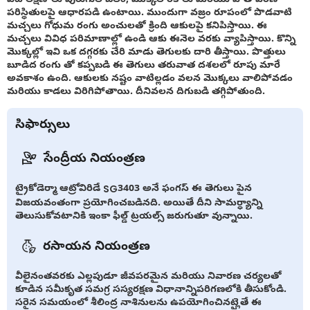
పరిస్థితులపై ఆధారపడి ఉంటాయి. ముందుగా వజ్రం రూపంలో పొడవాటి
మచ్చలు గోధుమ రంగు అంచులతో క్రింది ఆకులపై కనిపిస్తాయి. ఈ
మచ్చలు వివిధ పరిమాణాల్లో ఉండి ఆకు ఈనెల వరకు వ్యాపిస్తాయి. కొన్ని
మొక్కల్లో ఇవి ఒక దగ్గరకు చేరి మాడు తెగులకు దారి తీస్తాయి. పొత్తులు
బూడిద రంగు తో కప్పబడి ఈ తెగులు తరువాత దశలలో రూపు మారే
అవకాశం ఉంది. ఆకులకు నష్టం వాటిల్లడం వలన మొక్కలు వాలిపోవడం
మరియు కాడలు విరిగిపోతాయి. దీనివలన దిగుబడి తగ్గిపోతుంది.
సిఫార్సులు
సేంద్రీయ నియంత్రణ
ట్రైకోడెర్మా ఆట్రోవిరిడే SG3403 అనే ఫంగస్ ఈ తెగులు పైన
విజయవంతంగా ప్రయోగించబడినది. అయితే దీని సామర్ధ్యాన్ని
తెలుసుకోవటానికి ఇంకా ఫీల్డ్ ట్రయల్స్ జరుగుతూ వున్నాయి.
రసాయన నియంత్రణ
వీలైనంతవరకు ఎల్లపుడూ జీవపరమైన మరియు నివారణ చర్యలతో
కూడిన సమీకృత సమగ్ర సస్యరక్షణ విధానాన్నిపరిగణలోకి తీసుకోండి.
సరైన సమయంలో శీలింద్ర నాశినులను ఉపయోగించినట్లైతే ఈ