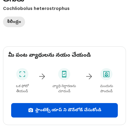
Cochliobolus heterostrophus
శీలీంధ్రం
మీ పంట వ్యాధులను నయం చేయండి
ఒక ఫోటో
వ్యాధి నిర్ధారణను
మందును
తీయండి
చూడండి
పొందండి
ప్లాంటిక్స్ యాప్ ని డౌన్‌లోడ్ చేసుకోండి