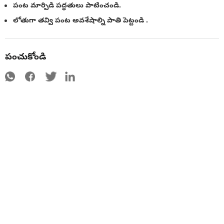
పంట మార్పిడి పద్ధతులు పాటించండి.
లోతుగా తవ్వి పంట అవశేషాల్ని పాతి పెట్టండి .
పంచుకోండి