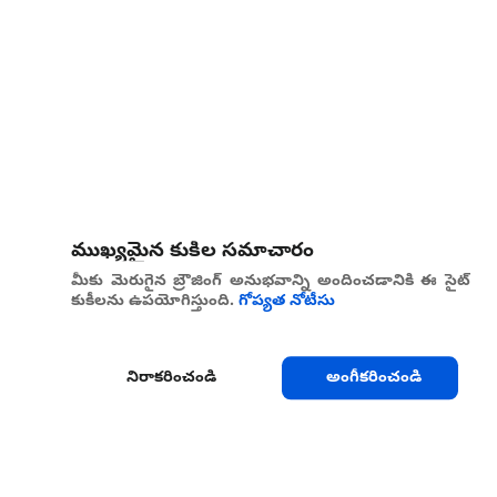
ముఖ్యమైన కుకీల సమాచారం
మీకు మెరుగైన బ్రౌజింగ్ అనుభవాన్ని అందించడానికి ఈ సైట్
కుకీలను ఉపయోగిస్తుంది.
గోప్యత నోటీసు
నిరాకరించండి
అంగీకరించండి