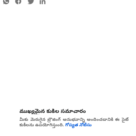
ముఖ్యమైన కుకీల సమాచారం
మీకు మెరుగైన బ్రౌజింగ్ అనుభవాన్ని అందించడానికి ఈ సైట్
కుకీలను ఉపయోగిస్తుంది.
గోప్యత నోటీసు