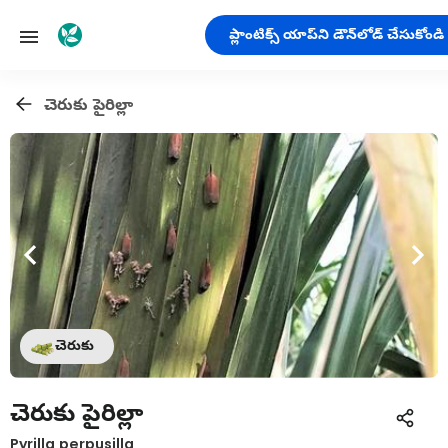
ప్లాంటిక్స్ యాప్‌ని డౌన్‌లోడ్ చేసుకోండి
చెరుకు పైరిల్లా
చెరుకు
చెరుకు పైరిల్లా
Pyrilla perpusilla