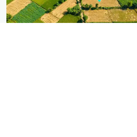
PLANTIX INTELLIGENCE
The intelligence behind this page
Explore the live agronomic data that powers Plantix
disease pages.
Discover
→