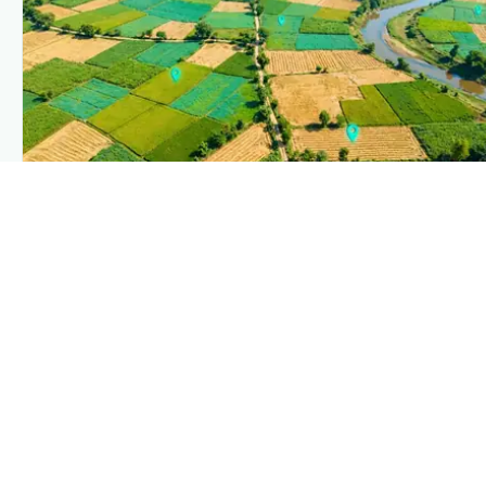
PLANTIX INTELLIGENCE
The intelligence behind this page
Explore the live agronomic data that powers Plantix
disease pages.
Discover
→