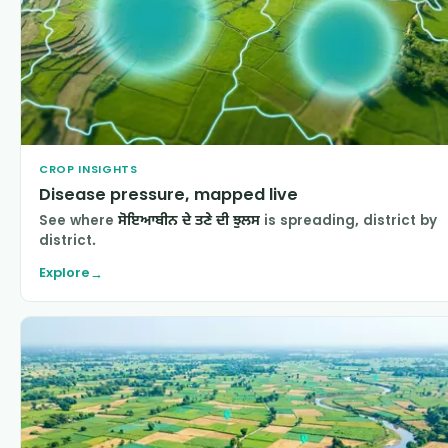
CROP INSIGHTS
Disease pressure, mapped live
See where
ਸੋਇਆਬੀਨ ਦੇ ਤਣੇ ਦੀ ਝੁਲਸ
is spreading, district by
district.
Explore
→