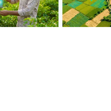
N
PLANTIX INTELLIGENCE
 at diagnosis
The intelligence behi
 in front of farmers the
Explore the live agrono
iagnose
ਪੀਲੀ ਕੁੰਗੀ
— right when
Plantix disease pages.
tion.
Discover
→