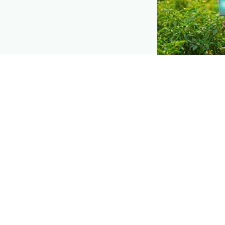
DEMAND CREATIO
Reach farmers
Put your product
moment they d
they need a solu
Explore
→