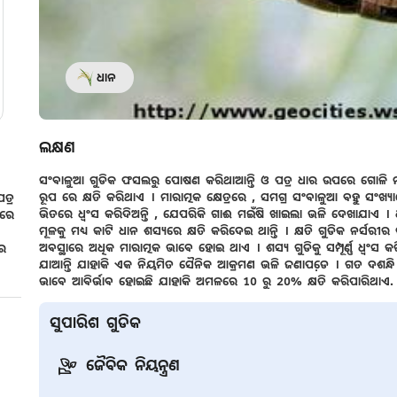
ଧାନ
ଲକ୍ଷଣ
ସଂବାଳୁଆ ଗୁଡିକ ଫସଲରୁ ପୋଷଣ କରିଥାଆନ୍ତି ଓ ପତ୍ର ଧାର ଉପରେ ଗୋଳି ମାରି
ରୂପ ରେ କ୍ଷତି କରିଥାଏ । ମାରାତ୍ମକ କ୍ଷେତ୍ରରେ , ସମଗ୍ର ସଂବାଳୁଆ ବହୁ 
ତ୍ର
ଭିତରେ ଧ୍ବଂସ କରିଦିଅନ୍ତି , ଯେପରିକି ଗାଈ ମଇଁଷି ଖାଇଲା ଭଳି ଦେଖାଯାଏ 
ତରେ
ମୂଳକୁ ମଧ୍ୟ କାଟି ଧାନ ଶସ୍ୟରେ କ୍ଷତି କରିଦେଇ ଥାନ୍ତି । କ୍ଷତି ଗୁଡିକ ନର୍
ଅବସ୍ଥାରେ ଅଧିକ ମାରାତ୍ମକ ଭାବେ ହୋଇ ଥାଏ । ଶସ୍ୟ ଗୁଡିକୁ ସମ୍ପୂର୍ଣ୍ଣ ଧ୍ବଂସ 
ିର
ଯାଆନ୍ତି ଯାହାକି ଏକ ନିୟମିତ ସୈନିକ ଆକ୍ରମଣ ଭଳି ଜଣାପଡେ଼ । ଗତ ଦଶନ୍
ଭାବେ ଆବିର୍ଭାବ ହୋଇଛି ଯାହାକି ଅମଳରେ 10 ରୁ 20% କ୍ଷତି କରିପାରିଥାଏ.
ସୁପାରିଶ ଗୁଡିକ
ଜୈବିକ ନିୟନ୍ତ୍ରଣ