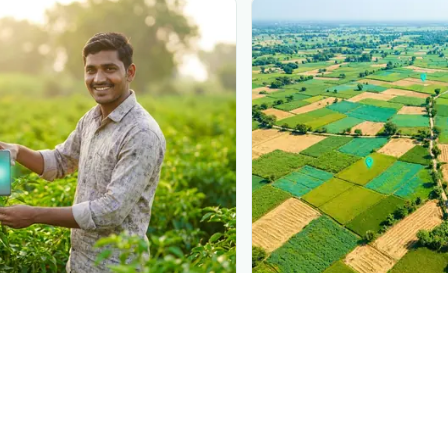
N
PLANTIX INTELLIGENCE
s at diagnosis
The intelligence beh
t in front of farmers the
Explore the live agron
iagnose
ଲେଡା ପୋକ
— right
Plantix disease pages.
 a solution.
Discover
→