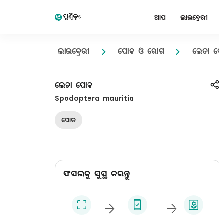
ଆପ
ଲାଇବ୍ରେରୀ
ଲାଇବ୍ରେରୀ
ପୋକ ଓ ରୋଗ
ଲେଡା 
ଲେଡା ପୋକ
Spodoptera mauritia
ପୋକ
ଫସଲକୁ ସୁସ୍ଥ କରନ୍ତୁ