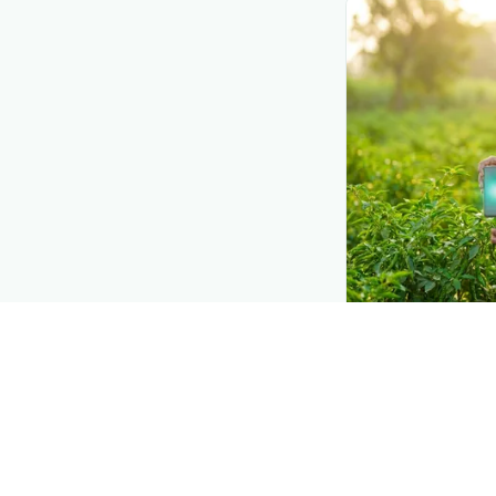
DEMAND CREATIO
Reach farmer
Put your produc
moment they d
when they need
Explore
→