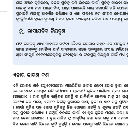
ସାନ ଅଞ୍ଚଳ ଗୁଡିକରେ, ବତକ ଗୁଡିକୁ ଜମି ଭିତରେ ଲାର୍ଭା ଗୁଡିକୁ ଖାଇବା ପାଇଁ
ମାନଙ୍କୁ ମଧ୍ୟ ମରା ଯାଇପାରିବ, ଯାହା ପାଖରେକି ମାଇ ପ୍ରଜାପତି ଭଳି ଫେ
ପ୍ରଜାପତି ମାନଙ୍କୁ ଆକର୍ଷିତ କରିଥାଏ ଓ ଏହା ଫଳରେ କମ ସଂଗମ ହୋଇଥାଏ 
ନ୍ୟୁକ୍ଲିଓପଲିହେଡ୍ରୋ ଭୁତାଣୁ ସିଞ୍ଚନ ଦ୍ରବଣ ବ୍ୟବହାର କରିବା ମଧ୍ୟ ଫଳପ୍ରସ
ରାସାୟନିକ ନିୟନ୍ତ୍ରଣ
ଯଦି ଉପଲବ୍ଧ ଥାଏ ତାହାଲେ ସର୍ବଦା ଜୈବିକ ଉପଚାର ସହିତ ଏକ ସମନ୍ଵିତ ନି
ଗମନାଗମନକୁ ରୋକିବା ପାଇଁ ସଂକ୍ରମଣର ସହଳ ଅବସ୍ଥାରେ ଫସଲ ଚାରିପଟେ 
ଥିବା ସଂସ୍ପର୍ଶ କୀଟନାଶକଗୁଡିକୁ ସଂବାଳୁଆ ର ଫଳପ୍ରସୂ ନିୟନ୍ତ୍ରଣ ପାଇଁ ମଧ୍
ଏହାର କାରଣ କଣ
ଏହି ରୋଗର କ୍ଷତି ସ୍ପୋଡୋପଟେରା ମାଉରିଟିଆ ନାମକ ଲେଡା ପୋକ ଦ୍ୱାରା ହୋ
ବେଳେବେଳେ ମାରତ୍ମକ କ୍ଷତି କରିଥାଏ । ପ୍ରଜାପତି ଗୁଡିକ ପାଉଁଶିଆ ଧୂସର ରଙ
ହୋଇଥାଏ । ମାଇ ଗୁଡିକ ରାତ୍ରିଚର ଅଟନ୍ତି ଓ ଆବିର୍ଭାବ ହେବାର ମାତ୍ର 24 ଘଣ
ଗୋଟିଏ ଦିନ ପରେ, ଏମାନେ ବିଭିନ୍ନ ପ୍ରକାରର ଘାସ, ବୁଦା ଓ ଧାନ ପତ୍ର ଗୁଡିକ
। ଲାର୍ଭା ଗୁଡିକ ପତ୍ର କୋଷ ଗୁଡ଼ିକରୁ ନିଜ ପୋଷଣ କରନ୍ତି ଓ ଶୂକର ଛଅଟି ଅବ
ଲମ୍ବ ପ୍ରଦାନ କରିଥାଏ । ସମ୍ପୂର୍ଣ୍ଣ ବିକଶିତ ଲାର୍ଭା ବା ଶୂକ ଗୁଡିକ ମସୃଣ,
ଗାର ଦେଖା ଯାଇଥାଏ । ଦୁଇ ଧାଡ଼ିର C-ଆକୃତିର କଳା ଦାଗ ସବୁ ମଧ୍ୟ ଏମାନଙ
ଦିନ ବେଳା ମାଟି ଭିତରେ ଲୁଚି ରୁହନ୍ତି । କୋଷା ଅବସ୍ଥା ମାଟି ଭିତରେ ଖୋଳ