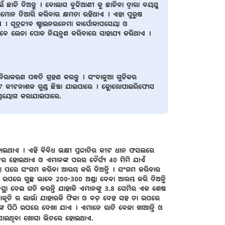
 ଛାଡି ଦିଅନ୍ତୁ । ବୋଲାସ ବୁଢିଆଣୀ କୁ ଛାଡିବା ଦ୍ୱାରା ବୟସ୍କ
ରୋମୋନ ତିଆରି କରିବାର କ୍ଷମତା ରହିଥାଏ । ଏହା ପୁରୁଷ
। ସୂତ୍ରଜୀବ ଷ୍ଟାଇନରନେମା କାର୍ପୋକାପସେୟା ଓ
ୂ ଭାବେ ଲେଡା ପୋକ ନିୟନ୍ତ୍ରଣ କରିବାରେ ସାହାଯ୍ୟ କରିଥାଏ ।
ରାକରଣ ପଦ୍ଧତି ଗ୍ରହଣ କରନ୍ତୁ । ସଂବାଳୁଆ ଗୁଡିକର
କୀଟନାଶକ ଗୁଣ୍ଡ ଛିଞ୍ଚା ଯାଇପାରେ । କ୍ଲୋରୋପାଇରିଫୋସ
ୟ ପ୍ରୟୋଗ କରାଯାଇପାରେ.
ଇଥାଏ । ଏହି ବିବିଧ ଭକ୍ଷୀ ପ୍ରଜାତିର କୀଟ ଧାନ ଫସଲରେ
୍ଗର ହୋଇଥାଏ ଓ ଏମାନଙ୍କ ପରର ଦୈର୍ଘ୍ୟ 40 ମିମି ଯାଏଁ
୍ଟା ପରେ ସଂଗମ କରିବା ଆରମ୍ଭ କରି ଦିଅନ୍ତି । ସଂଗମ କରିବାର
 ଉପରେ ଗୁଚ୍ଛ ଭାବେ 200-300 ଅଣ୍ଡା ଦେବା ଆରମ୍ଭ କରି ଦିଅନ୍ତି
ସ୍ଥା ଦେଇ ଗତି କରନ୍ତି ଯାହାକି ଏମାନଙ୍କୁ 3.8 ସେମିର ଏକ ଶେଷ
 ନଳୀ ଆକୃତି ର ଲାର୍ଭା ଯାହାରକି ଫିକା ଓ ବଡ଼ ଦେହ ସହ ତା ଉପରେ
୍କ ପିଠି ଉପରେ ଦେଖା ଯାଏ । ଏମାନେ ରାତି ବେଳା ଖାଆନ୍ତି ଓ
ା ଯାଇଥିବା ଖୋସା ଭିତରେ ହୋଇଥାଏ.