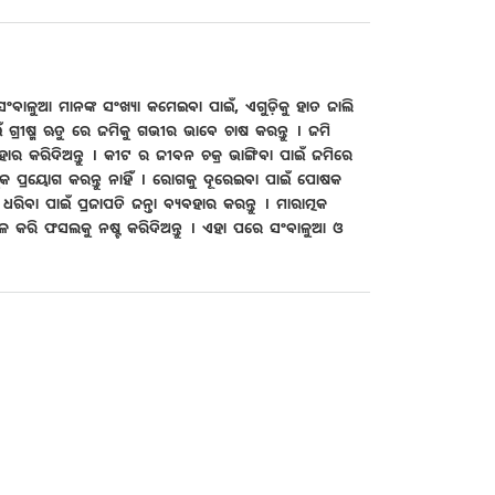
ସଂବାଳୁଆ ମାନଙ୍କ ସଂଖ୍ୟା କମେଇବା ପାଇଁ, ଏଗୁଡ଼ିକୁ ହାତ ଜାଲି
ପାଇଁ ଗ୍ରୀଷ୍ମ ଋତୁ ରେ ଜମିକୁ ଗଭୀର ଭାବେ ଚାଷ କରନ୍ତୁ । ଜମି
ାର କରିଦିଅନ୍ତୁ । କୀଟ ର ଜୀବନ ଚକ୍ର ଭାଙ୍ଗିବା ପାଇଁ ଜମିରେ
ୟଧିକ ପ୍ରୟୋଗ କରନ୍ତୁ ନାହିଁ । ରୋଗକୁ ଦୂରେଇବା ପାଇଁ ପୋଷକ
ବା ପାଇଁ ପ୍ରଜାପତି ଜନ୍ତା ବ୍ୟବହାର କରନ୍ତୁ । ମାରାତ୍ମକ
ବା ହଳ କରି ଫସଲକୁ ନଷ୍ଟ କରିଦିଅନ୍ତୁ । ଏହା ପରେ ସଂବାଳୁଆ ଓ