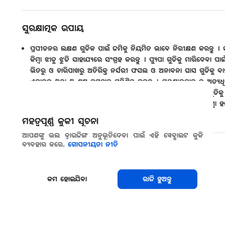
ସୁରକ୍ଷାତ୍ମକ ଉପାୟ
ପ୍ରପୀଡନର ଲକ୍ଷଣ ଗୁଡିକ ପାଇଁ ଜମିକୁ ନିୟମିତ ଭାବେ ନିରୀକ୍ଷଣ କରନ୍ତୁ । 
କିମ୍ବା ଝାଡୁ ଝୁଡି ସାହାଯ୍ୟରେ ସଂଗ୍ରହ କରନ୍ତୁ । ପ୍ୟୁପା ଗୁଡିକୁ ମାରିଦେବା 
ଭିତରୁ ଓ ଚାରିପାଖରୁ ଅତିରିକ୍ତ ନର୍ସରୀ ଫସଲ ଓ ଅନାବନା ଘାସ ଗୁଡିକୁ ବାହ
ଏକାନ୍ତର ଓଦା ଓ ଶୁଷ୍କ ଉପଚାର ସୁନିଶ୍ଚିତ କରନ୍ତୁ । ଯବକ୍ଷାରଜାନ ର ଅତ୍
ନଥିବା ଫସଲ ସହ ପର୍ଯ୍ୟାୟ ସହାୟକ ହୋଇଥାଏ । ବୟସ୍କ ପ୍ରଜାପତି ଗୁଡିକୁ ଧରି
ଆକ୍ରମଣ କ୍ଷେତ୍ରରେ, ଜମିରେ ଗାତ ଖୋଳି ଏହାକୁ ବିଛିନ୍ନ କରି ଦିଅନ୍ତୁ କିମ୍
ପ୍ୟୁପା ଗୁଡିକ ଭକ୍ଷକ ପକ୍ଷୀ ମାନଙ୍କ ଦ୍ୱାରା ଶିକାର ଯାଆନ୍ତି.
ମହତ୍ୱପୂର୍ଣ୍ଣ କୁକୀ ସୂଚନା
ଆପଣଙ୍କୁ ଭଲ ବ୍ରାଉଜିଙ୍ଗ ଅନୁଭୂତିଦେବା ପାଇଁ ଏହି ୱେବ୍ସାଇଟ କୁକି
ବ୍ୟବହାର କରେ.
ଗୋପନୀୟତା ନୀତି
ସେୟାର କରନ୍ତୁ
କମ ହୋଇଯିବା
ରାଜି ହୁଅନ୍ତୁ