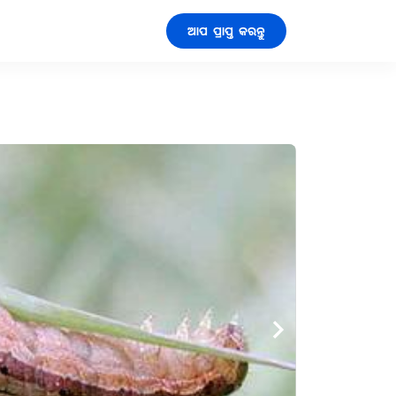
ଆପ ପ୍ରାପ୍ତ କରନ୍ତୁ