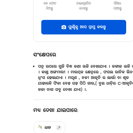
ଏକ ଫୋଟ
ଡାଇଗ୍ନୋସିସ
ଔଷଧ
ନିଅନ୍ତୁ
ଦେଖନ୍ତୁ
ପାଆନ୍ତୁ
ପ୍ଲାଣ୍ଟିକ୍ସ ଆପ ପ୍ରାପ୍ତ କରନ୍ତୁ
ସଂକ୍ଷେପରେ
ପତ୍ର ଉପରେ ଗୁଳି ବିଦ୍ଧ କଣା ଭଳି ଦେଖାଯାଏ । କଙ୍କାଳ ଭଳି ପ
। କାଣ୍ଡ ଅଙ୍ଗମାରୀ । ମାରତ୍ମକ କ୍ଷେତ୍ରରେ , ଫସଲ ରାତିକ ଭି
ଧ୍ବଂସ ହୋଇଯାଏ । ମସୃଣ , ନଳୀ ଆକୃତି ର ଲାର୍ଭା ବା ଶୂକ
ଯାହାରକି ଫିକା ଦେହ ସହ ପିଠି ଗାର,( ଦୁଇ ଧାଡ଼ିର C-ଆକୃତ
କଳା ଦାଗ ସବୁ ଦେଖା ଯାଏ) ।.
ମଧ୍ୟ ଦେଖା ଯାଇପାରେ
ଧାନ