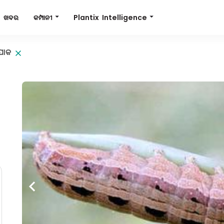
Plantix Intelligence
କମ୍ପାନୀ
ଖବର
ପୋକ