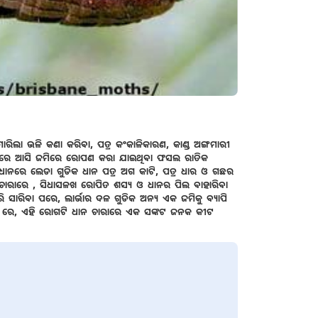
ଲା ଭଳି କଣା କରିବା, ପତ୍ର କଂକାଳିକାରଣ, କାଣ୍ଡ ଅଙ୍ଗମାରୀ
ସଂଖ୍ୟାରେ ଆସି ଜମିରେ ରୋପଣ କରା ଯାଇଥିବା ଫସଲ ରାତିକ
। ଧାନରେ ଲେଡା ଗୁଡିକ ଧାନ ପତ୍ର ଅଗ କାଟି, ପତ୍ର ଧାର ଓ ଗଛର
ସରୀର ଚାରାରେ , ସିଧାସଳଖ ରୋପିତ ଶସ୍ୟ ଓ ଧାନର ପିଲ ବାହାରିବା
କରି ସାରିବା ପରେ, ଲାର୍ଭାର ଦଳ ଗୁଡିକ ଅନ୍ୟ ଏକ ଜମିକୁ ବ୍ୟାପି
ଧି ରେ, ଏହି ରୋଗଟି ଧାନ ଚାରାରେ ଏକ ସଙ୍କଟ ଜନକ କୀଟ