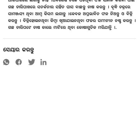
ଆଖପାଖରେ ଲଗାନ୍ତୁ ନାହି ।ଅବଶେଷ ତଳେ ପଡିଥିବା ଫଳ ସନ୍ଧାନ କରିବା ପାଇଁ
ଗଛ ଚାରିପାଖରେ ସତର୍କତାର ସହିତ ଘାସ ବାଛନ୍ତୁ ଚାଷ କରନ୍ତୁ । ବୃଦ୍ଧି ଚକ୍ରରେ
ସାମଞ୍ଜସ୍ୟ ଥିବା ଆମ୍ବ କିସମ ଲଗାନ୍ତୁ ।କେବଳ ଅପ୍ରଭାବିତ ଫଳ ନିଅନ୍ତୁ ଓ ବିକ୍ରି
କରନ୍ତୁ । ବିକ୍ରିହୋଇନଥିବା କିମ୍ବା ଖିଆଯାଇନଥିବା ଫଳର ସମୀଚୀନ ନଷ୍ଟ କରନ୍ତୁ ।
ଗଛ ଚାରିପଟେ ଚାଷ କାଲେ ମାଟିରେ ଥିବା କୋଷାଗୁଡିକ ମରିଯାନ୍ତି ।.
ସେୟାର କରନ୍ତୁ