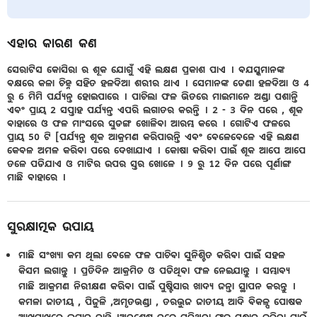
ଏହାର କାରଣ କଣ
ସେରାଟିସ କୋସିରା ର ଶୂକ ଯୋଗୁଁ ଏହି ଲକ୍ଷଣ ପ୍ରକାଶ ପାଏ । ବଯସ୍କମାନଙ୍କ
ବକ୍ଷରେ କଳା ଚିହ୍ନ ସହିତ ହଳଦିଆ ଶରୀର ଥାଏ । ସେମାନଙ୍କ ଡେଣା ହଳଦିଆ ଓ 4
ରୁ 6 ମିମି ପର୍ଯ୍ୟନ୍ତ ହୋଇପାରେ । ପାଚିଲା ଫଳ ଭିତରେ ମାଇମାନେ ଅଣ୍ଡା ପଶାନ୍ତି
ଏବଂ ପ୍ରାୟ 2 ସପ୍ତାହ ପର୍ଯ୍ୟନ୍ତ ଏପରି ଲଗାତର କରନ୍ତି । 2 - 3 ଦିନ ପରେ , ଶୂକ
ବାହାରେ ଓ ଫଳ ମାଂସରେ ସୁଡଙ୍ଗ ଖୋଳିବା ଆରମ୍ଭ କରେ । ଗୋଟିଏ ଫଳରେ
ପ୍ରାୟ 50 ଟି [ପର୍ଯ୍ୟନ୍ତ ଶୂକ ଆକ୍ରମଣ କରିପାରନ୍ତି ଏବଂ ବେଳେବେଳେ ଏହି ଲକ୍ଷଣ
କେବଳ ଅମଳ କରିବା ପରେ ଦେଖାଯାଏ । କୋଷା କରିବା ପାଇଁ ଶୂକ ଆପେ ଆପେ
ତଳେ ପଡିଯାଏ ଓ ମାଟିର ଉପର ସ୍ତର ଖୋଳେ । 9 ରୁ 12 ଦିନ ପରେ ପୂର୍ଣାଙ୍ଗ
ମାଛି ବାହାରେ ।
ସୁରକ୍ଷାତ୍ମକ ଉପାୟ
ମାଛି ସଂଖ୍ୟା କମ ଥିଲା ବେଳେ ଫଳ ପାଚିବା ସୁନିଶ୍ଚିତ କରିବା ପାଇଁ ସହଳ
କିସମ ଲଗାନ୍ତୁ । ପ୍ରତିଦିନ ଆକ୍ରମିତ ଓ ପଡିଥିବା ଫଳ ନେଇଯାନ୍ତୁ । ସମ୍ଭାବ୍ୟ
ମାଛି ଆକ୍ରମଣ ନିରୀକ୍ଷଣ କରିବା ପାଇଁ ପୁଷ୍ଟିସାର ଖାଦ୍ୟ ଜନ୍ତା ସ୍ଥାପନ କରନ୍ତୁ ।
କମଳା ଜାତୀୟ , ପିଜୁଳି ,ଅମୃତଭଣ୍ଡା , ତରଭୁଜ ଜାତୀୟ ଆଦି ବିକଳ୍ପ ପୋଷକ