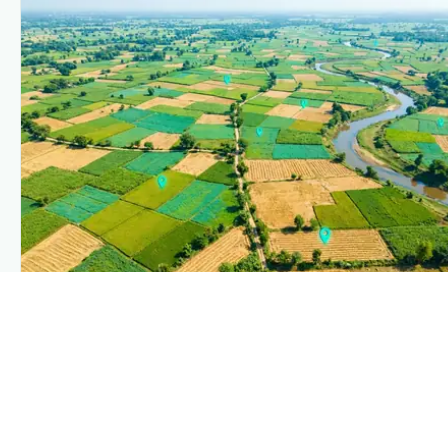
PLANTIX INTELLIGENCE
The intelligence behind this page
Explore the live agronomic data that powers Plantix
disease pages.
Discover
→