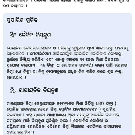
ଦେଖାଯାଇପାରେ । ପରବର୍ତ୍ତୀ ଲକ୍ଷଣ ହେଉଛି ଫଳରୁ ଖରାପ ଗନ୍ଧ , କବକ ପୂଜ ଓ
ରସ ବାହାରେ ।
ସୁପାରିଶ ଗୁଡିକ
ଜୈବିକ ନିୟନ୍ତ୍ରଣ
ସେରାଟିସ କୋସିରାର ସନ୍ଧାନ ଓ ଧରିବାକୁ ପୁଷ୍ଟିସାର ଥିବା ଖାଦ୍ୟ ଜନ୍ତା ଫଳପ୍ରସୂ
ହୋଇପାରେ । ମେଟାରିଜିଅମ ଆନିସୋପ୍ଳିଏ ସେରାଟିସ କୋସିରାର କୋଷାକୁ
ଭୁଇଁରେ ନିଷ୍କ୍ରିୟ କରିଦିଏ ଏବଂ ଏହାକୁ ହାତରେ ବା ତେଲ ମିଶା ସିଞ୍ଚନରେ
ପ୍ରୟୋଗ କରାଯାଏ । 46 ଡିଗ୍ରୀ C ରେ ଅମଳ ପରବର୍ତ୍ତୀ ଗରମ ପାଣି ଉପଚାର
କିମ୍ବା ୭.୫ ଡିଗ୍ରୀ ବା ନିମ୍ନ ତାପମାତ୍ରାରେ ଅଧିକ ଦିନ ଗଚ୍ଛିତ କଲେ ଶୂକ ନଷ୍ଟ
ହୋଇଯାଏ ।
ରାସାୟନିକ ନିୟନ୍ତ୍ରଣ
ମାଲଥିଆନ କିମ୍ବା ଦେଲ୍ତାମେଥୃନ କୀଟନାଶକ ମିଶା ନିର୍ଦ୍ଦିଷ୍ଟ ଖାଦ୍ୟ ଜନ୍ତା (
ପ୍ରୋଟିନ ହାଇଡ୍ରୋଲାଇସେଟ କିମ୍ବା ପ୍ରୋଟିନ ଅଟୋଲାଇସେଟ ) ସୁପାରିସ
କରାଯାଏ । ଏହି ପ୍ରଣାଳୀ ଆଖପାଖରେ ଥିବା ସମସ୍ତଙ୍କୁ ଆକର୍ଷିତ କରି ଠିକ
ସମୟରେ ମାଛି ନିୟନ୍ତ୍ରଣ ସୁନିଶ୍ଚିତ କରେ । ସେରାଟିସ କୋସିରା ର
ଅଣ୍ଡିରାମାନେ ଟେରପିନଳ ଏସିଟେଟ କିମ୍ବା ମିଥାଇଲ ଏଉଜିନଲ ସାହାଯ୍ୟରେ
ଧରାଯାଇପାରିବ ।