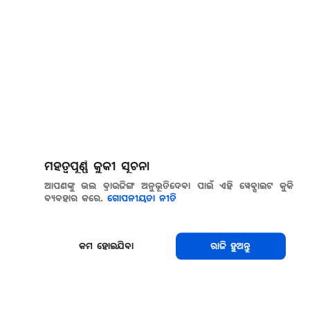
ମହତ୍ୱପୂର୍ଣ୍ଣ କୁକୀ ସୂଚନା
ଆପଣଙ୍କୁ ଭଲ ବ୍ରାଉଜିଙ୍ଗ ଅନୁଭୂତିଦେବା ପାଇଁ ଏହି ୱେବ୍ସାଇଟ କୁକି
ବ୍ୟବହାର କରେ.
ଗୋପନୀୟତା ନୀତି
କମ ହୋଇଯିବା
ରାଜି ହୁଅନ୍ତୁ