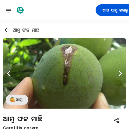
ଆପ ପ୍ରାପ୍ତ କରନ୍ତୁ
ଆମ୍ବ ଫଳ ମାଛି
ଆମ୍ବ
ଆମ୍ବ ଫଳ ମାଛି
Ceratitis cosyra