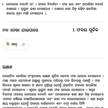
ଚୋପାରେ ବାଦାମି ଘା' । ଫଳର ବିବର୍ଣତା । ଫଳ ରସ ଏବଂ ଅଠାଳିଆ ପଦାର୍ଥ
ବାହାରେ । ପ୍ରସ୍ଥାନ କଣା ଦେଖାଯାଏ । ବକ୍ଷରେ କଳା ଚିହ୍ନ ସହିତ ହଳଦିଆ
ଶରୀର ଥିବା ମାଛି ଦେଖାଯାଏ ।.
1
ଫସଲ ଗୁଡିକ
ମଧ୍ୟ ଦେଖା ଯାଇପାରେ
ଆମ୍ବ
ଲକ୍ଷଣ
ସେରାଟିସ କୋସିରା ସଂକ୍ରମଣର ଲକ୍ଷଣ ଗୁଡିକ କେବଳ ଫଳ ଉପରେ ଦେଖାଯାଏ ।
ମାଈ ମାନେ ସେମାନଙ୍କ ଅଣ୍ଡାକୁ ମୁଖ୍ୟତଃ ପରିପକ୍ଵ ଫଳ ଭିତରକୁ ପଶାନ୍ତି । ଫଳ
ଭିତରେ ଶୂକର ଖାଇବା ଓ ହଜମ ପ୍ରକ୍ରିୟା ଯୋଗୁଁ ପ୍ରଭାବିତ ଫଳରେ ଅଠାଳିଆ
ପଦାର୍ଥ ଦେଖାଯାଏ । ଶୂକର ପ୍ରସ୍ଥାନ କଣା ଫଳ ଉପରେ ଦେଖାଯାଏ । ଅନ୍ତଃ
ବିଘଟଣ ଫଳରେ ଚୋପାରେ ବାଦାମି ଏବଂ ବେଳେବେଳ କଳା କ୍ଷତ ଚିହ୍ନ ଦେଖାଯାଏ
।ଚୋପା ଘଷିଲେ ବାହାରିଯାଇପାରେ ଏବଂ କଣା ମଧ୍ୟ କରାଯାଇପାରେ । ଏହା ଅଧିକ
କ୍ଷୟ କରୁଥିବା ଯୋଗୁଁ ଫଳରେ ବର୍ଣହୀନତା ଏବଂ ତମ୍ବା ବର୍ଣର ଫିମ୍ପି