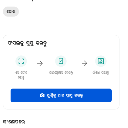
ପୋକ
ଫସଲକୁ ସୁସ୍ଥ କରନ୍ତୁ
ଏକ ଫୋଟ
ଡାଇଗ୍ନୋସିସ ଦେଖନ୍ତୁ
ଔଷଧ ପାଆନ୍ତୁ
ନିଅନ୍ତୁ
ପ୍ଲାଣ୍ଟିକ୍ସ ଆପ ପ୍ରାପ୍ତ କରନ୍ତୁ
ସଂକ୍ଷେପରେ