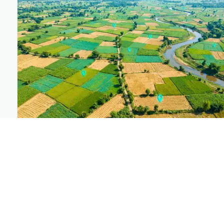
PLANTIX INTELLIGENCE
The intelligence behind this page
Explore the live agronomic data that powers Plantix
disease pages.
Discover
→