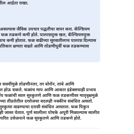
 आर्द्रता राखा.
्ध असल्यास जैविक उपचार पद्धतीचा वापर करा. कॅल्शियम
स फळ तडकणे कमी होते. पालाशयुक्त खत, कॅल्शियमयुक्त
ल्याच कमी होतात. फळ वाढीच्या सुरवातीलाच पालाश दिल्यास
रतिकार क्षमता वाढते आणि तोडणीपूर्वी फळ तडकण्यास
ा सवयींमुळे तोडणीनंतर, तर बोरॉन, तांबे आणि
 विकसित होऊ शकते. फळांच माप आणि आकार इंडेक्सचाही प्रभाव
गीय फळांची साल सुरकुतणे आणि फळ तडकणीवर मातृवृक्षमुळे
काशाच्या तीव्रतेतील दररोजचा बदलही नक्कीच संबंधित असतो.
 सुरकुत्या वाढण्याचा दराशी संबंधित असतात. फळ पिकुन
्याही जास्त येतात. पूर्ण सालीला पोषके अपूरी मिळाल्यास सालीत
परित उत्तेजनाने फळ सुरकुतणे आणि तडकणे होते.