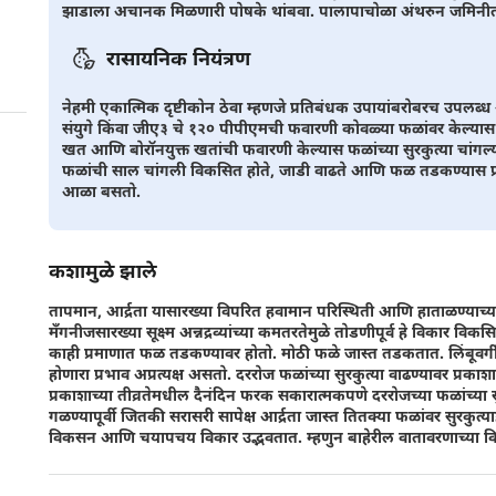
झाडाला अचानक मिळणारी पोषके थांबवा. पालापाचोळा अंथरुन जमिनीतील
रासायनिक नियंत्रण
नेहमी एकात्मिक दृष्टीकोन ठेवा म्हणजे प्रतिबंधक उपायांबरोबरच उपलब
संयुगे किंवा जीए३ चे १२० पीपीएमची फवारणी कोवळ्या फळांवर केल्या
खत आणि बोरॉनयुक्त खतांची फवारणी केल्यास फळांच्या सुरकुत्या चांग
फळांची साल चांगली विकसित होते, जाडी वाढते आणि फळ तडकण्यास प्
आळा बसतो.
कशामुळे झाले
तापमान, आर्द्रता यासारख्या विपरित हवामान परिस्थिती आणि हाताळण्याच्य
मँगनीजसारख्या सूक्ष्म अन्नद्रव्यांच्या कमतरतेमुळे तोडणीपूर्व हे विकार
काही प्रमाणात फळ तडकण्यावर होतो. मोठी फळे जास्त तडकतात. लिंबूवर्
होणारा प्रभाव अप्रत्यक्ष असतो. दररोज फळांच्या सुरकुत्या वाढण्यावर प्र
प्रकाशाच्या तीव्रतेमधील दैनंदिन फरक सकारात्मकपणे दररोजच्या फळांच्या
गळण्यापूर्वी जितकी सरासरी सापेक्ष आर्द्रता जास्त तितक्या फळांवर सुरकुत
विकसन आणि चयापचय विकार उद्भवतात. म्हणुन बाहेरील वातावरणाच्या वि