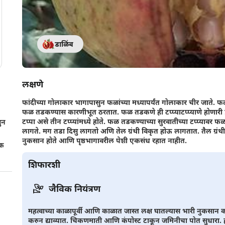
डाळिंब
लक्षणे
फांदीच्या गोलाकार भागापासुन फळांच्या मध्यापर्यंत गोलाकार चीर जाते. फळ
फळ तडकण्यास कारणीभूत ठरतात. फळ तडकणे ही टप्प्याटप्प्याणे होणारी 
टप्पा असे तीन टप्प्यांमध्ये होते. फळ तडकण्याच्या सुरवातीच्या टप्प्यावर 
ुन
लागते. मग तडा दिसु लागतो अणि तेल ग्रंथी विकृत होऊ लागतात. तैल ग्रं
नुकसान होते आणि पृष्ठभागावरील पेशी एकसंध रहात नाहीत.
ीक
शिफारशी
जैविक नियंत्रण
महत्वाच्या काळापूर्वी आणि काळात जास्त लक्ष घातल्यास भारी नुकसान कम
करुन द्याव्यात. चिकणमाती आणि कंपोस्ट टाकून जमिनीचा पोत सुधारा.