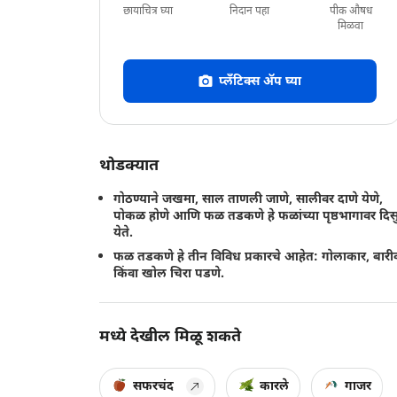
छायाचित्र घ्या
निदान पहा
पीक औषध
मिळवा
प्लँटिक्स अ‍ॅप घ्या
थोडक्यात
गोठण्याने जखमा, साल ताणली जाणे, सालीवर दाणे येणे,
पोकळ होणे आणि फळ तडकणे हे फळांच्या पृष्ठभागावर दिस
येते.
फळ तडकणे हे तीन विविध प्रकारचे आहेत: गोलाकार, बार
किंवा खोल चिरा पडणे.
मध्ये देखील मिळू शकते
सफरचंद
कारले
गाजर