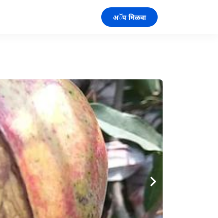
अॅप मिळवा