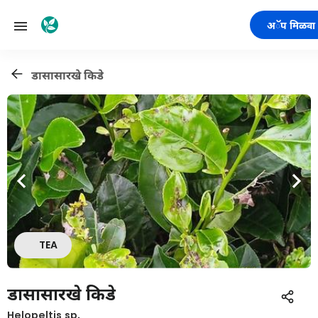
अॅप मिळवा
डासासारखे किडे
TEA
डासासारखे किडे
Helopeltis sp.