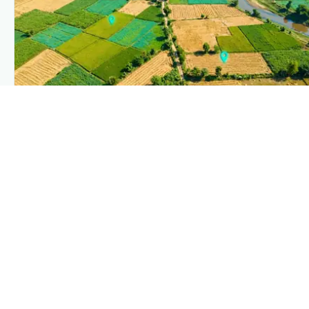
PLANTIX INTELLIGENCE
The intelligence behind this page
Explore the live agronomic data that powers Plantix
disease pages.
Discover
→