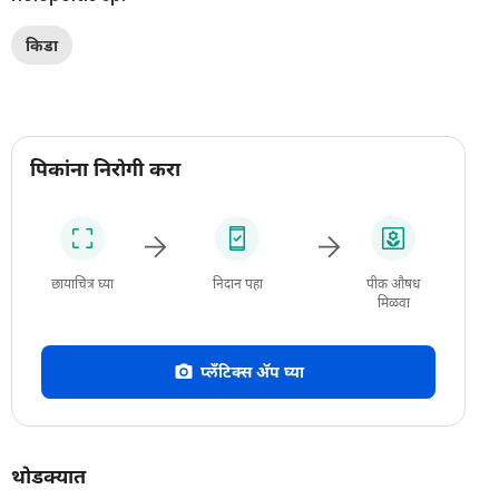
किडा
पिकांना निरोगी करा
छायाचित्र घ्या
निदान पहा
पीक औषध
मिळवा
प्लँटिक्स अ‍ॅप घ्या
थोडक्यात