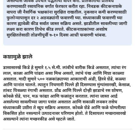
असल्यास जैविक उपचार पद्धतीचा वापर करा. प्रतिकाराचा प्रतिबंध
करण्यासाठी रसायनिक वर्गांत फेरफार करीत रहा. निवडक कीटकनाशके
वापरा जी नैसर्गिक भक्षकांना सुरक्षित राखतील. नुकसान कमी करण्यासाठी
फुलोर्‍यापासुन दर २ अठवड्यांनी फवारणी घ्या. संध्याकाळी फवारणी घ्या
कारण ह्यावेळी कीड सर्वात जास्त सक्रिय असते. झाडीतील सावलीच्या जागी
लक्ष्य करा कारण तिथेच कीड लपते. कीटकनाशकांच्या अवशेष
सुरक्षिततेसाठी तोडणीपूर्वी ७-१० दिवस आधी फवारणी थांबवा.
कशामुळे झाले
डासासारखे किडे हे सुमारे १.५ से.मी. लांबीचे बारीक किडे असतात, त्यांचा रंग
लाल, काळा आणि पांढरा असा मिश्र असतो, त्यांचे पंख आणि मिशा काळ्या
असतात. मादी सुमारे ५०० नळकांड्याच्या आकाराची अंडी, हिरवे शेंडे, कळ्या
आणि पानांत घालते. त्यातुन निघणारी पिल्ले ही दिसण्यास मुंग्यांसारखी, केसाळ,
तांबट पिवळ्या रंगाची असतात. प्रौढ आणि पिल्ले दोन्ही झाडाचे रस शोषण,
कोवळे शेंडे, पान, मऊ फांद्या आणि फळांतुन करतात. त्यांना जास्त आर्द्र
असलेल्या सावलीच्या जागा पसंत असतात आणि सकाळी लवकर तसेच
संध्याकाळी उशीरा ते खूप सक्रिय असतात. कोवळे शेंडे आणि फळे योग्यरीत्या
विकसित होत नसल्याने उत्पादनावर परिणाम होतो. ते दिसायला मच्छरासारखे
असल्याने त्यांना मच्छरकीड असे म्हटले जाते.