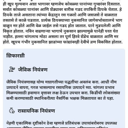
ही खूप मूल्यवान अशा भागावर म्हणजेच कोवळ्या पानांच्या गुच्छांवर दिसतात.
सर्वात कोवळ्या पानांवर आणि शेंड्यावर बारीक गडद तपकिरी ठिपके येतात. हे
ठिपके ताजे असताना त्यांच्या केंद्रातुन रस गळतो आणि जसजसे ते वाळतात
तसतसे ते काळे पडतात. प्रत्येक ठिपक्याच्या नुकसानित जागेसभोवतालचे भाग
वाळून मर होते आणि वेळ जाईल तसे गडद होत जातात. पाने मुडपलेली आणि
विकृत होतात. नविन वाढणार्‍या भागाचे नुकसान झाल्यामुळे पानेही परत येत
नाहीत. हल्ला चांगलाच मोठा असला तर पूर्ण हिरवे शेंडेच वाळतात आणि मर
होते. खूपच गंभीर नुकसानित झाडांच्या फांद्यांवरही देवीचे व्रण विकसित होतात.
शिफारशी
जैविक नियंत्रण
जैविक नियंत्रणासह योग्य मशागतीच्या पद्धतींचा अवलंब करा. आधी नीम
उत्पादने वापरा, गरज भासल्याच रसायनिक उत्पादने घ्या. चांगला प्रभाव
मिळण्यासाठी हवामान वृत्तावर लक्ष ठेऊन उपचार करा. किडींची लोकसंख्या
कमी करण्यासाठी स्थानिकरीत्या नैसर्गिक भक्षक मिळतायत का ते पहा.
रासायनिक नियंत्रण
नेहमी एकात्मिक दृष्टीकोन ठेवा म्हणजे प्रतिबंधक उपायांबरोबरच उपलब्ध