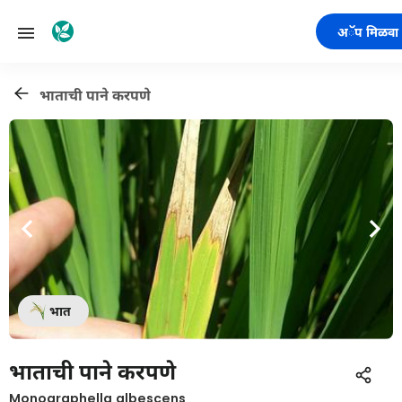
अॅप मिळवा
भाताची पाने करपणे
भात
भाताची पाने करपणे
Monographella albescens