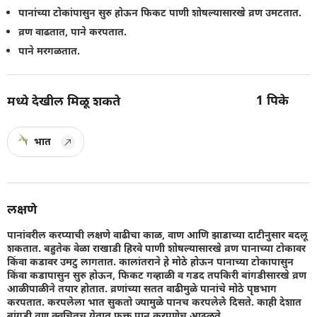
पानांच्या टोकांपासुन सुरु होऊन फिकट पाणी शोषल्यासारखे व्रण उमटतात.
व्रण वाढतात, पाने करपतात.
पाने मरगळतात.
1
पिके
मध्ये देखील मिळू शकते
भात
लक्षणे
पानांवरील करप्याची लक्षणे वाढीचा काळ, वाण आणि झाडाच्या दाटीनुसार बदलू
शकतात. बहुतेक वेळा राखाडी हिरवे पाणी शोषल्यासारखे व्रण पानाच्या टोकावर
किंवा कडावर उमटु लागतात. कालांतराने हे मोठे होऊन पानाच्या टोकापासुन
किंवा कडापासुन सुरु होऊन, फिकट गव्हाळी व गडद तपकिरी बांगडीसारखे व्रण
आळीपाळीने तयार होतात. व्रणांच्या सतत वाढीमुळे पानांचे मोठे पृष्ठभाग
करपतात. करपलेला भात सुकतो ज्यामुळे पानच करपलेले दिसते. काही देशात
बांगडी व्रण क्वचितच येतात फक्त पान करपणेच आढळते.