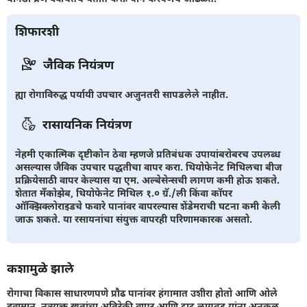
शिफारशी
जैविक नियंत्रण
ह्या रोगाविरुद्ध पर्यायी उपचार अजुनतरी सापडलेले नाहीत.
रासायनिक नियंत्रण
नेहमी एकात्मिक दृष्टीकोन ठेवा म्हणजे प्रतिबंधक उपायांबरोबरच उपलब्ध
असल्यास जैविक उपचार पद्धतीचा वापर करा. थियोफेनेट मिथिलचा बीज
प्रक्रियेसाठी वापर केल्यास या एम. अल्बेसेन्सची लागण कमी होऊ शकते.
शेतात मँकोझेब, थियोफेनेट मिथिल १.० ग्रॅ./ली किंवा कॉपर
ऑक्झिक्लोराइडचे फवारे पानांवर वापरल्यास शेंडेमराची घटना कमी केली
जाऊ शकते. या रसायनांचा संयुक्त वापरही परिणामकारक असतो.
कशामुळे झाले
रोगाचा विकास साधारणपणे प्रौढ पानांवर हंगामात उशीरा होतो आणि ओले
हवामान, नत्रयुक्त खतांचा अतिरेकी वापर आणि दाट लागवड यांना अनुकूल