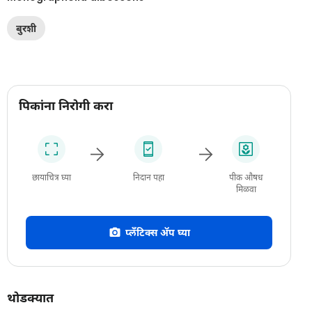
बुरशी
पिकांना निरोगी करा
छायाचित्र घ्या
निदान पहा
पीक औषध
मिळवा
प्लँटिक्स अ‍ॅप घ्या
थोडक्यात