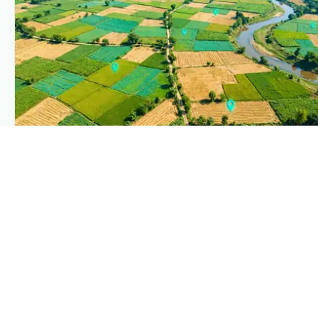
PLANTIX INTELLIGENCE
The intelligence behind this page
Explore the live agronomic data that powers Plantix
disease pages.
Discover
→