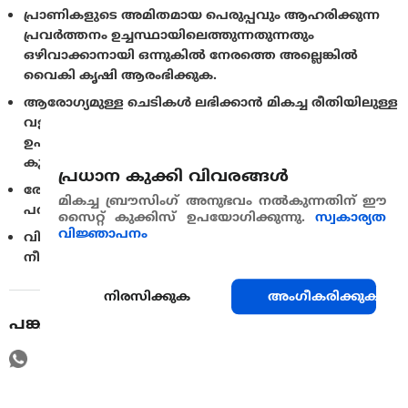
പ്രാണികളുടെ അമിതമായ പെരുപ്പവും ആഹരിക്കുന്ന
പ്രവർത്തനം ഉച്ചസ്ഥായിലെത്തുന്നതുന്നതും
ഒഴിവാക്കാനായി ഒന്നുകിൽ നേരത്തെ അല്ലെങ്കിൽ
വൈകി കൃഷി ആരംഭിക്കുക.
ആരോഗ്യമുള്ള ചെടികൾ ലഭിക്കാൻ മികച്ച രീതിയിലുള്ള
വളപ്രയോഗം നടത്തുക പക്ഷേ നൈട്രജൻ്റെ അമിത
ഉപയോഗം ഒഴിവാക്കുക, എന്തെന്നാൽ അത് കീടബാധ
കൂടാൻ കാരണമായേക്കാം.
പ്രധാന കുക്കി വിവരങ്ങള്‍
രോഗബാധ സംശയിക്കാത്ത വിളകൾ ഉപയോഗിച്ച് വിള
മികച്ച ബ്രൗസിംഗ് അനുഭവം നൽകുന്നതിന് ഈ
പരിക്രമം ആസൂത്രണം ചെയ്യുക (ഉദാ: മരച്ചീനി).
സൈറ്റ് കുക്കിസ് ഉപയോഗിക്കുന്നു.
സ്വകാര്യത
വിജ്ഞാപനം
വിളവെടുപ്പിന് ശേഷം ചെടികളുടെ അവശിഷ്ടങ്ങൾ
നീക്കം ചെയ്‌ത്‌ നശിപ്പിക്കുക.
നിരസിക്കുക
അംഗീകരിക്കുക
പങ്കുവെയ്ക്കുക