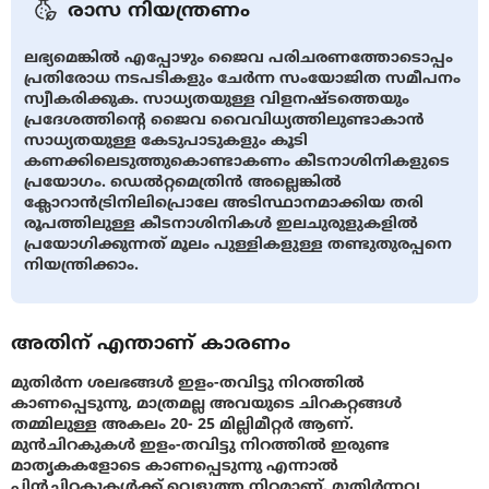
രാസ നിയന്ത്രണം
ലഭ്യമെങ്കിൽ എപ്പോഴും ജൈവ പരിചരണത്തോടൊപ്പം
പ്രതിരോധ നടപടികളും ചേർന്ന സംയോജിത സമീപനം
സ്വീകരിക്കുക. സാധ്യതയുള്ള വിളനഷ്ടത്തെയും
പ്രദേശത്തിൻ്റെ ജൈവ വൈവിധ്യത്തിലുണ്ടാകാൻ
സാധ്യതയുള്ള കേടുപാടുകളും കൂടി
കണക്കിലെടുത്തുകൊണ്ടാകണം കീടനാശിനികളുടെ
പ്രയോഗം. ഡെൽറ്റമെത്രിൻ അല്ലെങ്കിൽ
ക്ലോറാൻട്രിനിലിപ്രൊലേ അടിസ്ഥാനമാക്കിയ തരി
രൂപത്തിലുള്ള കീടനാശിനികൾ ഇലചുരുളുകളിൽ
പ്രയോഗിക്കുന്നത് മൂലം പുള്ളികളുള്ള തണ്ടുതുരപ്പനെ
നിയന്ത്രിക്കാം.
അതിന് എന്താണ് കാരണം
മുതിർന്ന ശലഭങ്ങൾ ഇളം-തവിട്ടു നിറത്തിൽ
കാണപ്പെടുന്നു, മാത്രമല്ല അവയുടെ ചിറകറ്റങ്ങൾ
തമ്മിലുള്ള അകലം 20- 25 മില്ലിമീറ്റർ ആണ്.
മുൻചിറകുകൾ ഇളം-തവിട്ടു നിറത്തിൽ ഇരുണ്ട
മാതൃകകളോടെ കാണപ്പെടുന്നു എന്നാൽ
പിൻചിറകുകൾക്ക് വെളുത്ത നിറമാണ്. മുതിർന്നവ