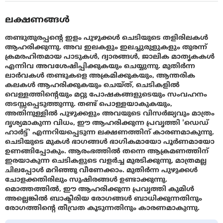
ലക്ഷണങ്ങൾ
തണ്ടുതുരപ്പൻ്റെ ഇളം പുഴുക്കൾ ചെടിയുടെ തളിരിലകൾ
ആഹരിക്കുന്നു. അവ ഇലകളും ഇലച്ചുരുളുകളും തുരന്ന്
ക്രമരഹിതമായ പാടുകൾ, ദ്വാരങ്ങൾ, ജാലിക മാതൃകകൾ
എന്നിവ അവശേഷിപ്പിക്കുകയും ചെയ്യുന്നു. മുതിർന്ന
ലാർവകൾ തണ്ടുകളെ അക്രമിക്കുകയും, ആന്തരിക
കലകൾ ആഹരിക്കുകയും ചെയ്‌ത്‌, ചെടികളിൽ
വെള്ളത്തിൻ്റെയും മറ്റു പോഷകങ്ങളുടെയും സംവഹനം
തടസ്സപ്പെടുത്തുന്നു. തണ്ട് പൊള്ളയാകുകയും,
അതിനുള്ളിൽ പുഴുക്കളും അവയുടെ വിസർജ്യവും മാത്രം
ദൃശ്യമാകുന്ന വിധം, ഈ ആഹരിക്കുന്ന പ്രവൃത്തി 'ഡെഡ്
ഹാർട്ട്' എന്നറിയപ്പെടുന്ന ലക്ഷണത്തിന് കാരണമാകുന്നു.
ചെടിയുടെ മുകൾ ഭാഗങ്ങൾ ഭാഗികമായോ പൂർണമായോ
ഉണങ്ങിപ്പോകും. ആരംഭത്തിൽ തന്നെ ആക്രമണത്തിന്
ഇരയാകുന്ന ചെടികളുടെ വളർച്ച മുരടിക്കുന്നു, മാത്രമല്ല
ചിലപ്പോൾ മറിഞ്ഞു വീണേക്കാം. മുതിർന്ന പുഴുക്കൾ
ചോളക്കതിരിലും സുഷിരങ്ങൾ ഉണ്ടാക്കുന്നു.
മൊത്തത്തിൽ, ഈ ആഹരിക്കുന്ന പ്രവൃത്തി കുമിൾ
അല്ലെങ്കിൽ ബാക്ടീരിയ രോഗങ്ങൾ ബാധിക്കുന്നതിനും
രോഗത്തിൻ്റെ തീവ്രത കൂടുന്നതിനും കാരണമാകുന്നു.