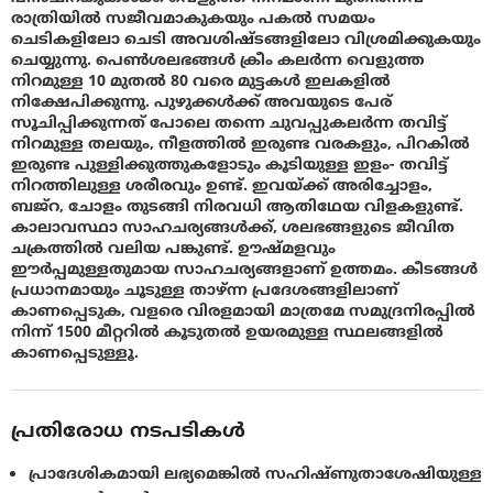
രാത്രിയിൽ സജീവമാകുകയും പകൽ സമയം
ചെടികളിലോ ചെടി അവശിഷ്ടങ്ങളിലോ വിശ്രമിക്കുകയും
ചെയ്യുന്നു. പെൺശലഭങ്ങൾ ക്രീം കലർന്ന വെളുത്ത
നിറമുള്ള 10 മുതൽ 80 വരെ മുട്ടകൾ ഇലകളിൽ
നിക്ഷേപിക്കുന്നു. പുഴുക്കൾക്ക് അവയുടെ പേര്
സൂചിപ്പിക്കുന്നത് പോലെ തന്നെ ചുവപ്പുകലർന്ന തവിട്ട്
നിറമുള്ള തലയും, നീളത്തിൽ ഇരുണ്ട വരകളും, പിറകിൽ
ഇരുണ്ട പുള്ളിക്കുത്തുകളോടും കൂടിയുള്ള ഇളം- തവിട്ട്
നിറത്തിലുള്ള ശരീരവും ഉണ്ട്. ഇവയ്ക്ക് അരിച്ചോളം,
ബജ്‌റ, ചോളം തുടങ്ങി നിരവധി ആതിഥേയ വിളകളുണ്ട്.
കാലാവസ്ഥാ സാഹചര്യങ്ങൾക്ക്, ശലഭങ്ങളുടെ ജീവിത
ചക്രത്തിൽ വലിയ പങ്കുണ്ട്. ഊഷ്മളവും
ഈർപ്പമുള്ളതുമായ സാഹചര്യങ്ങളാണ് ഉത്തമം. കീടങ്ങൾ
പ്രധാനമായും ചൂടുള്ള താഴ്ന്ന പ്രദേശങ്ങളിലാണ്
കാണപ്പെടുക, വളരെ വിരളമായി മാത്രമേ സമുദ്രനിരപ്പിൽ
നിന്ന് 1500 മീറ്ററിൽ കൂടുതൽ ഉയരമുള്ള സ്ഥലങ്ങളിൽ
കാണപ്പെടുള്ളൂ.
പ്രതിരോധ നടപടികൾ
പ്രാദേശികമായി ലഭ്യമെങ്കിൽ സഹിഷ്ണുതാശേഷിയുള്ള