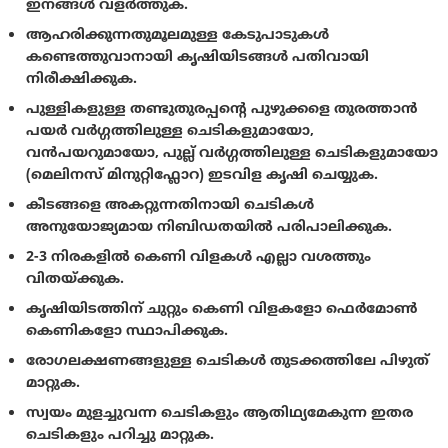
ഇനങ്ങൾ വളർത്തുക.
ആഹരിക്കുന്നതുമൂലമുള്ള കേടുപാടുകൾ
കണ്ടെത്തുവാനായി കൃഷിയിടങ്ങൾ പതിവായി
നിരീക്ഷിക്കുക.
പുള്ളികളുള്ള തണ്ടുതുരപ്പൻ്റെ പുഴുക്കളെ തുരത്താൻ
പയർ വർഗ്ഗത്തിലുള്ള ചെടികളുമായോ,
വൻപയറുമായോ, പുല്ല് വർഗ്ഗത്തിലുള്ള ചെടികളുമായോ
(മെലിനസ് മിനുറ്റിഫ്ലോറ) ഇടവിള കൃഷി ചെയ്യുക.
കീടങ്ങളെ അകറ്റുന്നതിനായി ചെടികൾ
അനുയോജ്യമായ നിബിഡതയിൽ പരിപാലിക്കുക.
2-3 നിരകളിൽ കെണി വിളകൾ എല്ലാ വശത്തും
വിതയ്ക്കുക.
കൃഷിയിടത്തിന് ചുറ്റും കെണി വിളകളോ ഫെർമോൺ
കെണികളോ സ്ഥാപിക്കുക.
രോഗലക്ഷണങ്ങളുള്ള ചെടികൾ തുടക്കത്തിലേ പിഴുത്
മാറ്റുക.
സ്വയം മുളച്ചുവന്ന ചെടികളും ആതിഥ്യമേകുന്ന ഇതര
ചെടികളും പറിച്ചു മാറ്റുക.