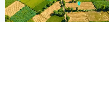
PLANTIX INTELLIGENCE
The intelligence behind this page
Explore the live agronomic data that powers Plantix
disease pages.
Discover
→