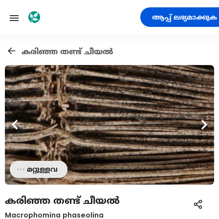
ആപ്പ് ലഭ്യമാക്കുക
കരിഞ്ഞ തണ്ട് ചീയല്‍
മറ്റുള്ളവ
കരിഞ്ഞ തണ്ട് ചീയല്‍
Macrophomina phaseolina