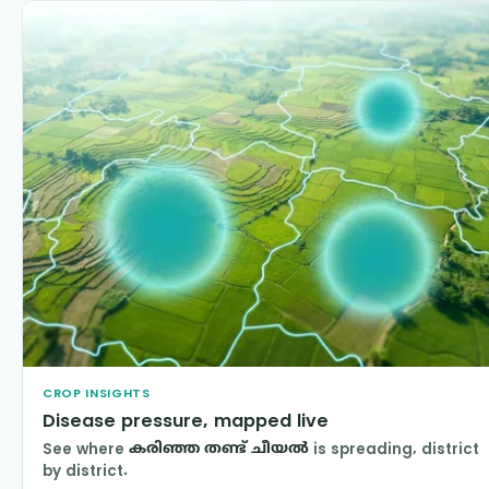
CROP INSIGHTS
Disease pressure, mapped live
See where
കരിഞ്ഞ തണ്ട് ചീയല്‍
is spreading, district
by district.