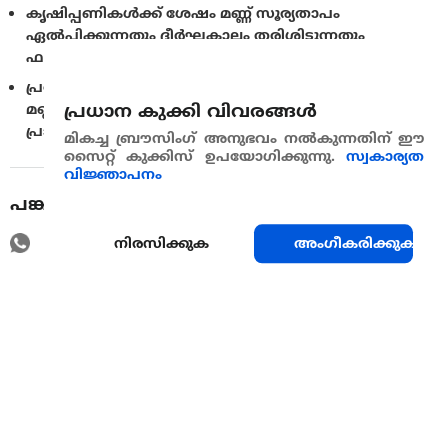
കൃഷിപ്പണികള്‍ക്ക് ശേഷം മണ്ണ് സൂര്യതാപം
ഏൽപ്പിക്കുന്നതും ദീർഘകാലം തരിശിടുന്നതും
ഫലപ്രദമാണ്.
പ്രത്യേക പ്രദേശങ്ങളിൽ ചോളം നടുന്നതിനു മുൻപ്
പ്രധാന കുക്കി വിവരങ്ങള്‍
മണ്ണിൽ ഹരിത വളം സംയോജിപ്പിക്കുന്നത്തിനു
പ്രാദേശിക കര്‍ഷകര്‍ക്ക് ശുപാര്‍ശ നൽകുന്നു.
മികച്ച ബ്രൗസിംഗ് അനുഭവം നൽകുന്നതിന് ഈ
സൈറ്റ് കുക്കിസ് ഉപയോഗിക്കുന്നു.
സ്വകാര്യത
വിജ്ഞാപനം
പങ്കുവെയ്ക്കുക
നിരസിക്കുക
അംഗീകരിക്കുക