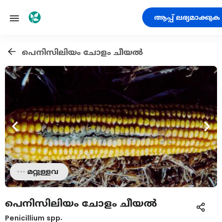
ആപ്പ് ലഭ്യമാക്കുക
പെനിസിലിയം ചോളം ചീയൽ
മറ്റുള്ളവ
പെനിസിലിയം ചോളം ചീയൽ
Penicillium spp.