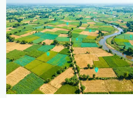
PLANTIX INTELLIGENCE
The intelligence behind this page
Explore the live agronomic data that powers Plantix
disease pages.
Discover
→