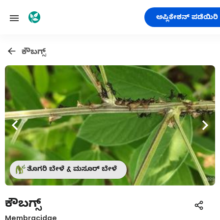
ಅಪ್ಲಿಕೇಶನ್ ಪಡೆಯಿರಿ
ಕೌಬಗ್ಸ್
ತೊಗರಿ ಬೇಳೆ & ಮಸೂರ್ ಬೇಳೆ
ಕೌಬಗ್ಸ್
Membracidae