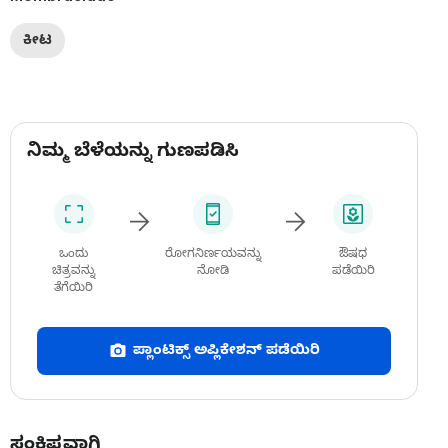
ಕೀಟ
ನಿಮ್ಮ ಬೆಳೆಯನ್ನು ಗುಣಪಡಿಸಿ
ಒಂದು
ರೋಗನಿರ್ಣಯವನ್ನು
ಔಷಧ
ಚಿತ್ರವನ್ನು
ನೋಡಿ
ಪಡೆಯಿರಿ
ತೆಗೆಯಿರಿ
ಪ್ಲಾಂಟಿಕ್ಸ್ ಅಪ್ಲಿಕೇಶನ್ ಪಡೆಯಿರಿ
ಸಂಕ್ಷಿಪ್ತವಾಗಿ